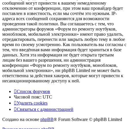
сообщений могут привести к вашему немедленному
отключению от конференции, при этом ваш провайдер будет
поставлен в известность, если мы сочтём это нужным. IP-
адреса всех сообщений сохраняются для возможности
проведения такой политики. Вы соглашаетесь с тем, что
администраторы форумов «Форум по ремонту ноутбуков,
моноблоков, мобильной электроники» имеют право удалить,
отредактировать, перенести или закрыть любую тему в любое
время по своему усмотрению. Как пользователь вы согласны с
тем, что введённая вами информация будет храниться в базе
данных. Хотя эта информация не будет открыта третьим
лицам без вашего разрешения, ни администрация
конференции «Форум по ремонту ноутбуков, моноблоков,
мобильной электроники», ни phpBB Limited не может быть
ответственна за действия хакеров, которые могут привести к
несанкционированному доступу к ней.
Список форумов
Часовой пояс:
UTC
Удалить cookies
Связаться
С
в
я
з
а
т
ь
с
я
с
а
д
м
и
н
и
с
т
р
а
ц
и
е
й
с
Создано на основе
phpBB
® Forum Software © phpBB Limited
администрацией