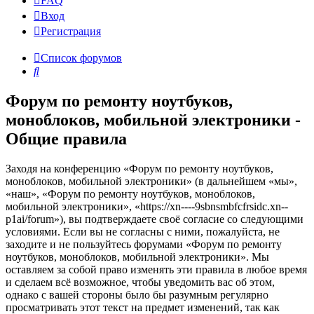
FAQ
Вход
Р
е
г
и
с
т
р
а
ц
и
я
Список форумов
Поиск
Форум по ремонту ноутбуков,
моноблоков, мобильной электроники -
Общие правила
Заходя на конференцию «Форум по ремонту ноутбуков,
моноблоков, мобильной электроники» (в дальнейшем «мы»,
«наш», «Форум по ремонту ноутбуков, моноблоков,
мобильной электроники», «https://xn----9sbnsmbfcfrsidc.xn--
p1ai/forum»), вы подтверждаете своё согласие со следующими
условиями. Если вы не согласны с ними, пожалуйста, не
заходите и не пользуйтесь форумами «Форум по ремонту
ноутбуков, моноблоков, мобильной электроники». Мы
оставляем за собой право изменять эти правила в любое время
и сделаем всё возможное, чтобы уведомить вас об этом,
однако с вашей стороны было бы разумным регулярно
просматривать этот текст на предмет изменений, так как