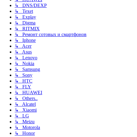
↳ DNS/DEXP
↳ Texet
↳ Explay
↳ Digma
↳ RITMIX
↳ Ремонт сотовых и смартфонов
↳ Iphone
↳ Acer
↳ Asus
↳ Lenovo
↳ Nokia
↳ Samsung
↳ Sony
↳ HTC
↳ FLY
↳ HUAWEI
↳ Others..
↳ Alcatel
↳ Xiaomi
↳ LG
↳ Meizu
↳ Motorola
↳ Honor