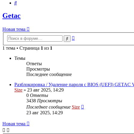
Поиск
Getac
Новая
Н
о
в
а
я
т
е
м
а
тема
Расширенный
Поиск
поиск
1 тема • Страница
1
из
1
Темы
Ответы
Просмотры
Последнее сообщение
Разблокировка / Удаление пароля с BIOS (UEFI) GETAC
Size
»
23 авг 2025, 14:29
0
Ответы
3438
Просмотры
Последнее сообщение
Size
23 авг 2025, 14:29
Новая
Н
о
в
а
я
т
е
м
а
тема