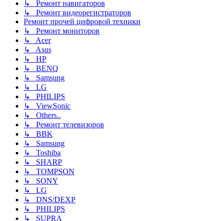
↳ Ремонт навигаторов
↳ Ремонт видеорегистраторов
Ремонт прочей цифровой техники
↳ Ремонт мониторов
↳ Acer
↳ Asus
↳ HP
↳ BENQ
↳ Samsung
↳ LG
↳ PHILIPS
↳ ViewSonic
↳ Others..
↳ Ремонт телевизоров
↳ BBK
↳ Samsung
↳ Toshiba
↳ SHARP
↳ TOMPSON
↳ SONY
↳ LG
↳ DNS/DEXP
↳ PHILIPS
↳ SUPRA