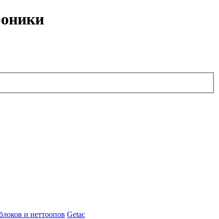
роники
блоков и неттоопов
Getac