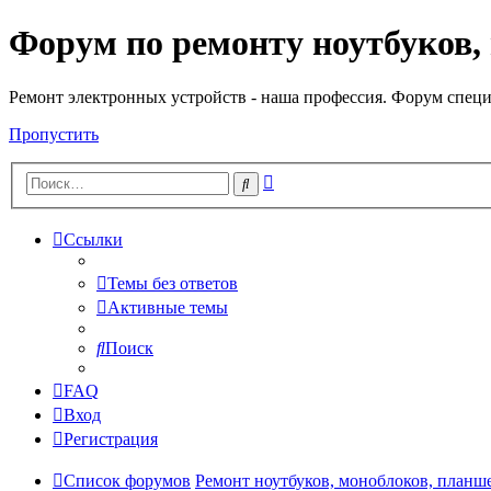
Форум по ремонту ноутбуков,
Регистрация
Ремонт электронных устройств - наша профессия. Форум специ
Пропустить
Расширенный
Поиск
поиск
Ссылки
Темы без ответов
Активные темы
Поиск
FAQ
Вход
Р
е
г
и
с
т
р
а
ц
и
я
Список форумов
Ремонт ноутбуков, моноблоков, планш