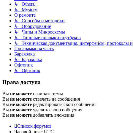
↳ Others..
↳ Mystery
О ремонте
↳ Способы и методики
↳ Оборудование
↳ Чипы и Микросхемы
↳ Типовые поломки ноутбуков
↳ Техническая документация, интерфейсы, протоколы и 
Программная часть
Барахолка
↳ Барахолка
Офтопик
↳ Офтопик
Права доступа
Вы
не можете
начинать темы
Вы
не можете
отвечать на сообщения
Вы
не можете
редактировать свои сообщения
Вы
не можете
удалять свои сообщения
Вы
не можете
добавлять вложения
Список форумов
Часовой пояс:
UTC