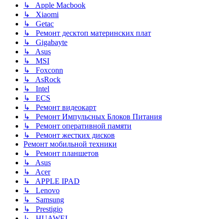
↳ Apple Macbook
↳ Xiaomi
↳ Getac
↳ Ремонт десктоп материнских плат
↳ Gigabayte
↳ Asus
↳ MSI
↳ Foxconn
↳ AsRock
↳ Intel
↳ ECS
↳ Ремонт видеокарт
↳ Ремонт Импульсных Блоков Питания
↳ Ремонт оперативной памяти
↳ Ремонт жестких дисков
Ремонт мобильной техники
↳ Ремонт планшетов
↳ Asus
↳ Acer
↳ APPLE IPAD
↳ Lenovo
↳ Samsung
↳ Prestigio
↳ HUAWEI