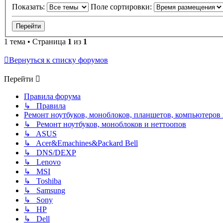
Показать:
Поле сортировки:
1 тема • Страница
1
из
1
Вернуться к списку форумов
Перейти
Правила форума
↳ Правила
Ремонт ноутбуков, моноблоков, планшетов, компьютеров
↳ Ремонт ноутбуков, моноблоков и неттоопов
↳ ASUS
↳ Acer&Emachines&Packard Bell
↳ DNS/DEXP
↳ Lenovo
↳ MSI
↳ Toshiba
↳ Samsung
↳ Sony
↳ HP
↳ Dell