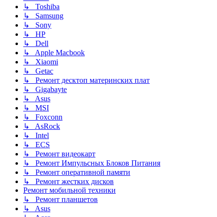
↳ Toshiba
↳ Samsung
↳ Sony
↳ HP
↳ Dell
↳ Apple Macbook
↳ Xiaomi
↳ Getac
↳ Ремонт десктоп материнских плат
↳ Gigabayte
↳ Asus
↳ MSI
↳ Foxconn
↳ AsRock
↳ Intel
↳ ECS
↳ Ремонт видеокарт
↳ Ремонт Импульсных Блоков Питания
↳ Ремонт оперативной памяти
↳ Ремонт жестких дисков
Ремонт мобильной техники
↳ Ремонт планшетов
↳ Asus