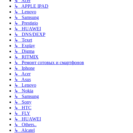
↳ Acer
↳ APPLE IPAD
↳ Lenovo
↳ Samsung
↳ Prestigio
↳ HUAWEI
↳ DNS/DEXP
↳ Texet
↳ Explay
↳ Digma
↳ RITMIX
↳ Ремонт сотовых и смартфонов
↳ Iphone
↳ Acer
↳ Asus
↳ Lenovo
↳ Nokia
↳ Samsung
↳ Sony
↳ HTC
↳ FLY
↳ HUAWEI
↳ Others..
↳ Alcatel