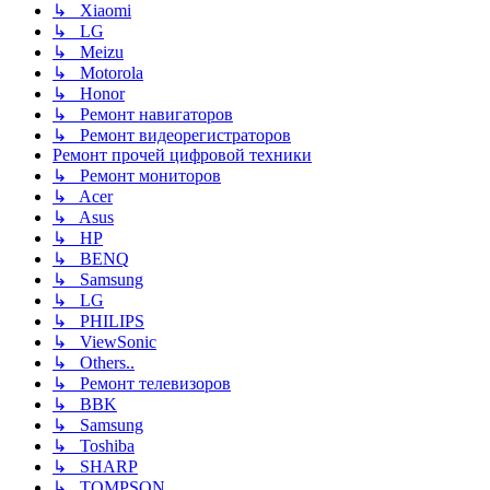
↳ Xiaomi
↳ LG
↳ Meizu
↳ Motorola
↳ Honor
↳ Ремонт навигаторов
↳ Ремонт видеорегистраторов
Ремонт прочей цифровой техники
↳ Ремонт мониторов
↳ Acer
↳ Asus
↳ HP
↳ BENQ
↳ Samsung
↳ LG
↳ PHILIPS
↳ ViewSonic
↳ Others..
↳ Ремонт телевизоров
↳ BBK
↳ Samsung
↳ Toshiba
↳ SHARP
↳ TOMPSON