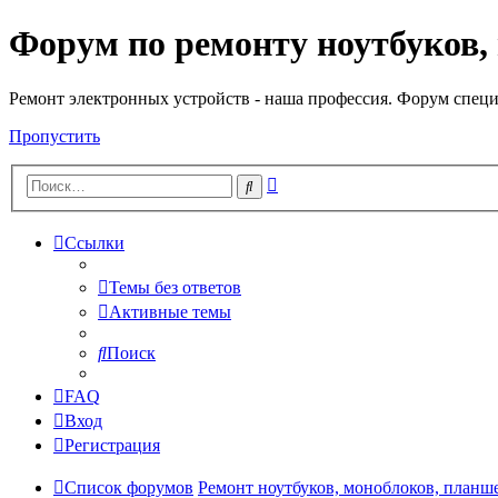
Форум по ремонту ноутбуков,
Регистрация
Ремонт электронных устройств - наша профессия. Форум специ
Пропустить
Расширенный
Поиск
поиск
Ссылки
Темы без ответов
Активные темы
Поиск
FAQ
Вход
Р
е
г
и
с
т
р
а
ц
и
я
Список форумов
Ремонт ноутбуков, моноблоков, планш