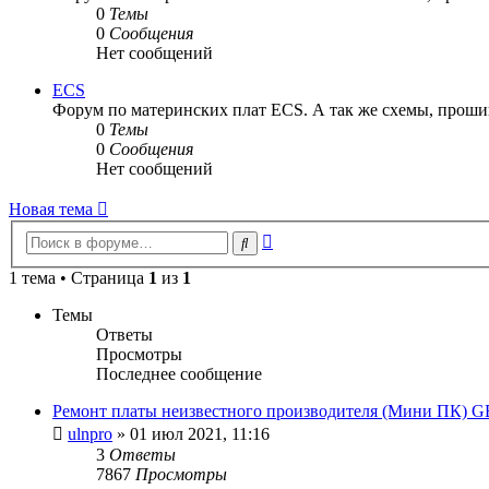
0
Темы
0
Сообщения
Нет сообщений
ECS
Форум по материнских плат ECS. А так же схемы, прошив
0
Темы
0
Сообщения
Нет сообщений
Новая
Н
о
в
а
я
т
е
м
а
тема
Расширенный
Поиск
поиск
1 тема • Страница
1
из
1
Темы
Ответы
Просмотры
Последнее сообщение
Ремонт платы неизвестного производителя (Мини ПК) G
ulnpro
»
01 июл 2021, 11:16
3
Ответы
7867
Просмотры