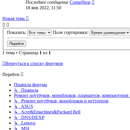
Последнее сообщение
CompShop
18 янв 2022, 11:50
Новая
Н
о
в
а
я
т
е
м
а
тема
Показать:
Поле сортировки:
1 тема • Страница
1
из
1
Вернуться к списку форумов
Перейти
Правила форума
↳ Правила
Ремонт ноутбуков, моноблоков, планшетов, компьютеров
↳ Ремонт ноутбуков, моноблоков и неттоопов
↳ ASUS
↳ Acer&Emachines&Packard Bell
↳ DNS/DEXP
↳ Lenovo
↳ MSI