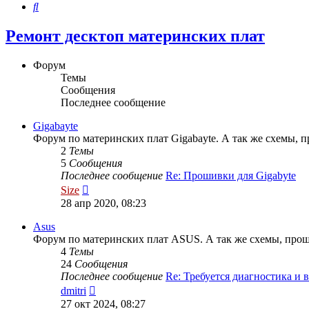
Поиск
Ремонт десктоп материнских плат
Форум
Темы
Сообщения
Последнее сообщение
Gigabayte
Форум по материнских плат Gigabayte. А так же схемы, п
2
Темы
5
Сообщения
Последнее сообщение
Re: Прошивки для Gigabyte
Перейти
Size
к
28 апр 2020, 08:23
последнему
сообщению
Asus
Форум по материнских плат ASUS. А так же схемы, проши
4
Темы
24
Сообщения
Последнее сообщение
Re: Требуется диагностика и
Перейти
dmitri
к
27 окт 2024, 08:27