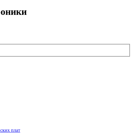
роники
ских плат