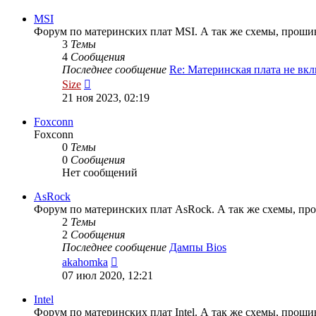
последнему
сообщению
MSI
Форум по материнских плат MSI. А так же схемы, прошив
3
Темы
4
Сообщения
Последнее сообщение
Re: Материнская плата не в
Перейти
Size
к
21 ноя 2023, 02:19
последнему
сообщению
Foxconn
Foxconn
0
Темы
0
Сообщения
Нет сообщений
AsRock
Форум по материнских плат AsRock. А так же схемы, про
2
Темы
2
Сообщения
Последнее сообщение
Дампы Bios
Перейти
akahomka
к
07 июл 2020, 12:21
последнему
сообщению
Intel
Форум по материнских плат Intel. А так же схемы, прошив