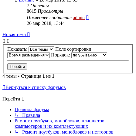
7
Ответы
8615
Просмотры
Последнее сообщение
admin
26 мар 2018, 13:44
Новая
Н
о
в
а
я
т
е
м
а
тема
Показать:
Поле сортировки:
Порядок:
4 темы • Страница
1
из
1
Вернуться к списку форумов
Перейти
Правила форума
↳ Правила
Ремонт ноутбуков, моноблоков, планшетов,
компьютеров и их комплектующих
↳ Ремонт ноутбуков, моноблоков и неттоопов