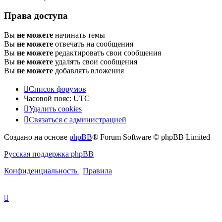
Права доступа
Вы
не можете
начинать темы
Вы
не можете
отвечать на сообщения
Вы
не можете
редактировать свои сообщения
Вы
не можете
удалять свои сообщения
Вы
не можете
добавлять вложения
Список форумов
Часовой пояс:
UTC
Удалить cookies
Связаться
С
в
я
з
а
т
ь
с
я
с
а
д
м
и
н
и
с
т
р
а
ц
и
е
й
с
Создано на основе
phpBB
® Forum Software © phpBB Limited
администрацией
Русская поддержка phpBB
Конфиденциальность
|
Правила