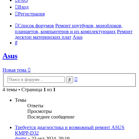
FAQ
Вход
Р
е
г
и
с
т
р
а
ц
и
я
Список форумов
Ремонт ноутбуков, моноблоков,
планшетов, компьютеров и их комплектующих
Ремонт
десктоп материнских плат
Asus
Поиск
Asus
Новая
Н
о
в
а
я
т
е
м
а
тема
Расширенный
Поиск
поиск
4 темы • Страница
1
из
1
Темы
Ответы
Просмотры
Последнее сообщение
Требуется диагностика и возможный ремонт ASUS
KMPP-D32
dmitri
»
23 окт 2024, 20:19