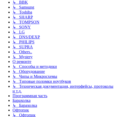
↳ BBK
↳ Samsung
↳ Toshiba
↳ SHARP
↳ TOMPSON
↳ SONY
↳ LG
↳ DNS/DEXP
↳ PHILIPS
↳ SUPRA
↳ Others..
↳ Mystery
О ремонте
↳ Способы и методики
↳ Оборудование
↳ Чипы и Микросхемы
↳ Типовые поломки ноутбуков
↳ Техническая документация, интерфейсы, протоколы
и т.д.
Программная часть
Барахолка
↳ Барахолка
Офтопик
↳ Офтопик