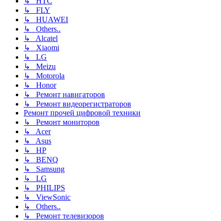
↳ HTC
↳ FLY
↳ HUAWEI
↳ Others..
↳ Alcatel
↳ Xiaomi
↳ LG
↳ Meizu
↳ Motorola
↳ Honor
↳ Ремонт навигаторов
↳ Ремонт видеорегистраторов
Ремонт прочей цифровой техники
↳ Ремонт мониторов
↳ Acer
↳ Asus
↳ HP
↳ BENQ
↳ Samsung
↳ LG
↳ PHILIPS
↳ ViewSonic
↳ Others..
↳ Ремонт телевизоров