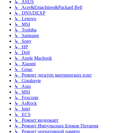
↳ ASUS
↳ Acer&Emachines&Packard Bell
↳ DNS/DEXP
↳ Lenovo
↳ MSI
↳ Toshiba
↳ Samsung
↳ Sony
↳ HP
↳ Dell
↳ Apple Macbook
↳ Xiaomi
↳ Getac
↳ Ремонт десктоп материнских плат
↳ Gigabayte
↳ Asus
↳ MSI
↳ Foxconn
↳ AsRock
↳ Intel
↳ ECS
↳ Ремонт видеокарт
↳ Ремонт Импульсных Блоков Питания
↳ Ремонт оперативной памяти