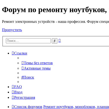
Форум по ремонту ноутбуков,
Регистрация
Ремонт электронных устройств - наша профессия. Форум специ
Пропустить
Расширенный
Поиск
поиск
Ссылки
Темы без ответов
Активные темы
Поиск
FAQ
Вход
Р
е
г
и
с
т
р
а
ц
и
я
Список форумов
Ремонт ноутбуков, моноблоков, планш