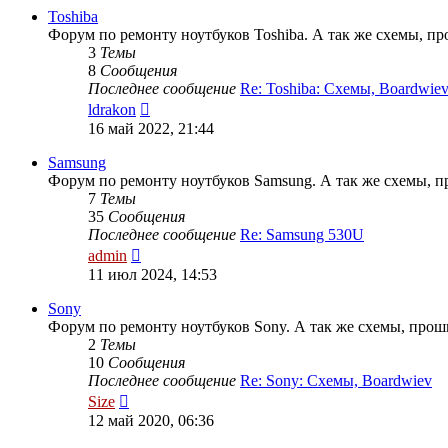
сообщению
Toshiba
Форум по ремонту ноутбуков Toshiba. А так же схемы, пр
3
Темы
8
Сообщения
Последнее сообщение
Re: Toshiba: Схемы, Boardwie
Перейти
ldrakon
к
16 май 2022, 21:44
последнему
сообщению
Samsung
Форум по ремонту ноутбуков Samsung. А так же схемы, п
7
Темы
35
Сообщения
Последнее сообщение
Re: Samsung 530U
Перейти
admin
к
11 июл 2024, 14:53
последнему
сообщению
Sony
Форум по ремонту ноутбуков Sony. А так же схемы, проши
2
Темы
10
Сообщения
Последнее сообщение
Re: Sony: Схемы, Boardwiev
Перейти
Size
к
12 май 2020, 06:36
последнему