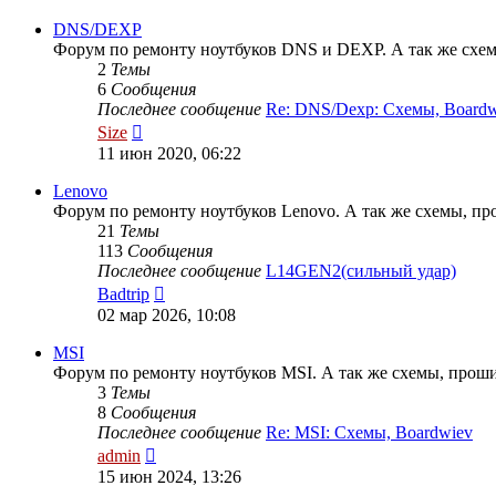
последнему
сообщению
DNS/DEXP
Форум по ремонту ноутбуков DNS и DEXP. А так же схем
2
Темы
6
Сообщения
Последнее сообщение
Re: DNS/Dexp: Схемы, Boardw
Перейти
Size
к
11 июн 2020, 06:22
последнему
сообщению
Lenovo
Форум по ремонту ноутбуков Lenovo. А так же схемы, про
21
Темы
113
Сообщения
Последнее сообщение
L14GEN2(сильный удар)
Перейти
Badtrip
к
02 мар 2026, 10:08
последнему
сообщению
MSI
Форум по ремонту ноутбуков MSI. А так же схемы, проши
3
Темы
8
Сообщения
Последнее сообщение
Re: MSI: Схемы, Boardwiev
Перейти
admin
к
15 июн 2024, 13:26
последнему