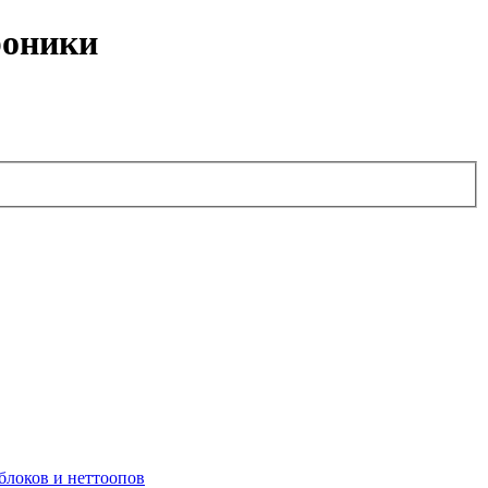
роники
блоков и неттоопов