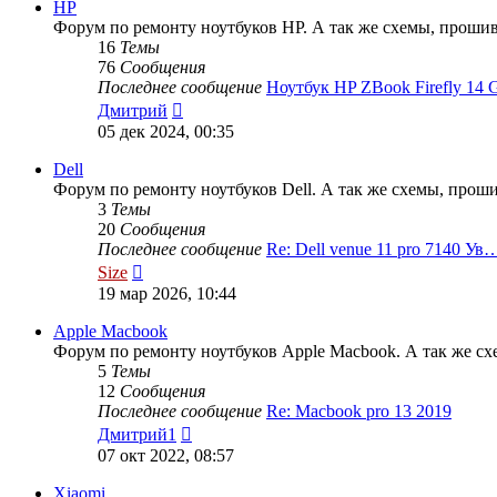
сообщению
HP
Форум по ремонту ноутбуков HP. А так же схемы, прошивк
16
Темы
76
Сообщения
Последнее сообщение
Ноутбук HP ZBook Firefly 14
Перейти
Дмитрий
к
05 дек 2024, 00:35
последнему
сообщению
Dell
Форум по ремонту ноутбуков Dell. А так же схемы, проши
3
Темы
20
Сообщения
Последнее сообщение
Re: Dell venue 11 pro 7140 Ув
Перейти
Size
к
19 мар 2026, 10:44
последнему
сообщению
Apple Macbook
Форум по ремонту ноутбуков Apple Macbook. А так же сх
5
Темы
12
Сообщения
Последнее сообщение
Re: Macbook pro 13 2019
Перейти
Дмитрий1
к
07 окт 2022, 08:57
последнему
сообщению
Xiaomi