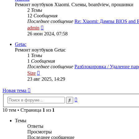
Ремонт ноутбуков Xiaomi. Схемы, boardview, прошивки
2
Темы
12
Сообщения
Последнее сообщение
Re: Xiaomi: Дампы BIOS and 
Перейти
admin
к
26 июн 2024, 07:58
последнему
сообщению
Getac
Ремонт ноутбуков Getac
1
Темы
1
Сообщения
Последнее сообщение
Разблокировка / Удаление па
Перейти
Size
к
23 авг 2025, 14:29
последнему
сообщению
Новая
Н
о
в
а
я
т
е
м
а
тема
Расширенный
Поиск
поиск
10 тем • Страница
1
из
1
Темы
Ответы
Просмотры
Последнее сообщение