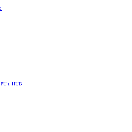
K
CPU и HUB