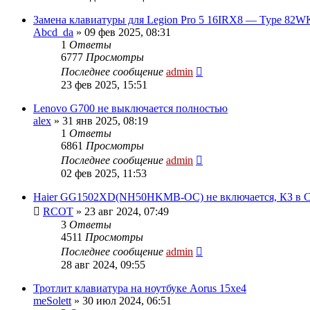
Замена клавиатуры для Legion Pro 5 16IRX8 — Type 82W
Abcd_da
»
09 фев 2025, 08:31
1
Ответы
6777
Просмотры
Последнее сообщение
admin
23 фев 2025, 15:51
Lenovo G700 не выключается полностью
alex
»
31 янв 2025, 08:19
1
Ответы
6861
Просмотры
Последнее сообщение
admin
02 фев 2025, 11:53
Haier GG1502XD(NH50HKMB-OC) не включается, КЗ в 
RCOT
»
23 авг 2024, 07:49
3
Ответы
4511
Просмотры
Последнее сообщение
admin
28 авг 2024, 09:55
Тротлит клавиатура на ноутбуке Aorus 15xe4
meSolett
»
30 июл 2024, 06:51