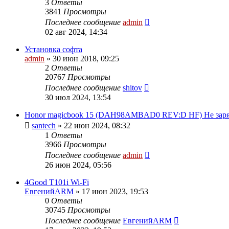
3
Ответы
3841
Просмотры
Последнее сообщение
admin
02 авг 2024, 14:34
Установка софта
admin
»
30 июн 2018, 09:25
2
Ответы
20767
Просмотры
Последнее сообщение
shitov
30 июл 2024, 13:54
Honor magicbook 15 (DAH98AMBAD0 REV:D HF) Не заря
santech
»
22 июн 2024, 08:32
1
Ответы
3966
Просмотры
Последнее сообщение
admin
26 июн 2024, 05:56
4Good T101i Wi-Fi
ЕвгенийARM
»
17 июн 2023, 19:53
0
Ответы
30745
Просмотры
Последнее сообщение
ЕвгенийARM