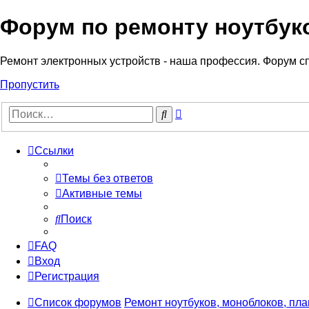
Форум по ремонту ноутбук
Регистрация
Ремонт электронных устройств - наша профессия. Форум с
Пропустить
Расширенный
Поиск
поиск
Ссылки
Темы без ответов
Активные темы
Поиск
FAQ
Вход
Р
е
г
и
с
т
р
а
ц
и
я
Список форумов
Ремонт ноутбуков, моноблоков, пл