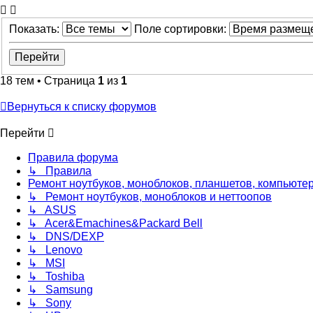
тема
Показать:
Поле сортировки:
18 тем • Страница
1
из
1
Вернуться к списку форумов
Перейти
Правила форума
↳ Правила
Ремонт ноутбуков, моноблоков, планшетов, компьюте
↳ Ремонт ноутбуков, моноблоков и неттоопов
↳ ASUS
↳ Acer&Emachines&Packard Bell
↳ DNS/DEXP
↳ Lenovo
↳ MSI
↳ Toshiba
↳ Samsung
↳ Sony