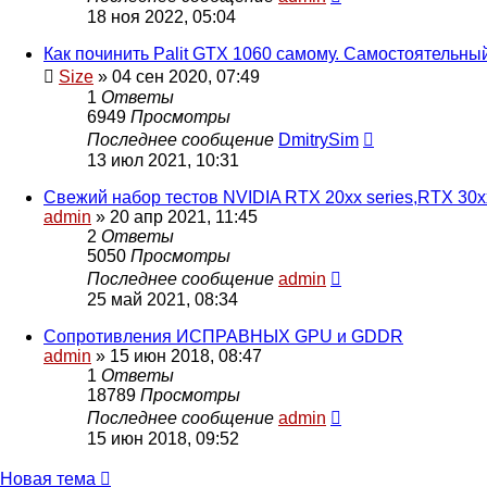
18 ноя 2022, 05:04
Как починить Palit GTX 1060 самому. Самостоятельны
Size
»
04 сен 2020, 07:49
1
Ответы
6949
Просмотры
Последнее сообщение
DmitrySim
13 июл 2021, 10:31
Свежий набор тестов NVIDIA RTX 20xx series,RTX 30
admin
»
20 апр 2021, 11:45
2
Ответы
5050
Просмотры
Последнее сообщение
admin
25 май 2021, 08:34
Сопротивления ИСПРАВНЫХ GPU и GDDR
admin
»
15 июн 2018, 08:47
1
Ответы
18789
Просмотры
Последнее сообщение
admin
15 июн 2018, 09:52
Новая
Н
о
в
а
я
т
е
м
а