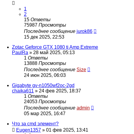
1
2
15
Ответы
75987
Просмотры
Последнее сообщение
jurok86
15 дек 2025, 22:53
Zotac Geforce GTX 1080 ti Amp Extreme
PaulRa
»
28 май 2025, 05:13
1
Ответы
13888
Просмотры
Последнее сообщение
Size
24 июн 2025, 06:03
Gigabyte gv-n1050wf2oc-2gd
chaika611
»
24 фев 2025, 18:37
1
Ответы
24053
Просмотры
Последнее сообщение
admin
05 мар 2025, 16:47
Что за cmd элемент?
Eugen1357
»
01 фев 2025, 13:41