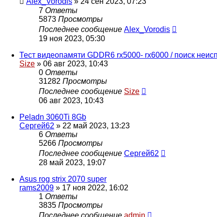
Alex_Vorodis
»
24 сен 2023, 07:23
7
Ответы
5873
Просмотры
Последнее сообщение
Alex_Vorodis
19 ноя 2023, 05:30
Тест видеопамяти GDDR6 rx5000- rx6000 / поиск неи
Size
»
06 авг 2023, 10:43
0
Ответы
31282
Просмотры
Последнее сообщение
Size
06 авг 2023, 10:43
Peladn 3060Ti 8Gb
Сергей62
»
22 май 2023, 13:23
6
Ответы
5266
Просмотры
Последнее сообщение
Сергей62
28 май 2023, 19:07
Asus rog strix 2070 super
rams2009
»
17 ноя 2022, 16:02
1
Ответы
3835
Просмотры
Последнее сообщение
admin