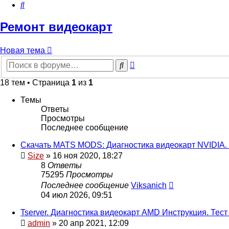
Поиск
Ремонт видеокарт
Новая
Н
о
в
а
я
т
е
м
а
тема
Расширенный
Поиск
поиск
18 тем • Страница
1
из
1
Темы
Ответы
Просмотры
Последнее сообщение
Скачать MATS MODS: Диагностика видеокарт NVIDIA. Т
Size
»
16 ноя 2020, 18:27
8
Ответы
75295
Просмотры
Последнее сообщение
Viksanich
04 июл 2026, 09:51
Tserver. Диагностика видеокарт AMD Инструкция. Тес
admin
»
20 апр 2021, 12:09