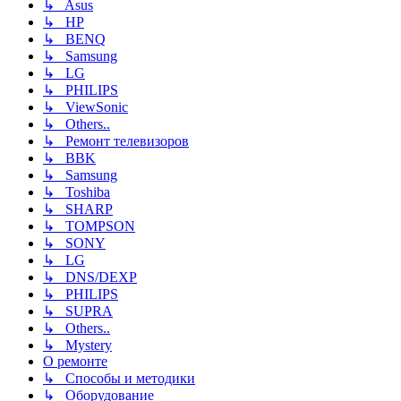
↳ Asus
↳ HP
↳ BENQ
↳ Samsung
↳ LG
↳ PHILIPS
↳ ViewSonic
↳ Others..
↳ Ремонт телевизоров
↳ BBK
↳ Samsung
↳ Toshiba
↳ SHARP
↳ TOMPSON
↳ SONY
↳ LG
↳ DNS/DEXP
↳ PHILIPS
↳ SUPRA
↳ Others..
↳ Mystery
О ремонте
↳ Способы и методики
↳ Оборудование