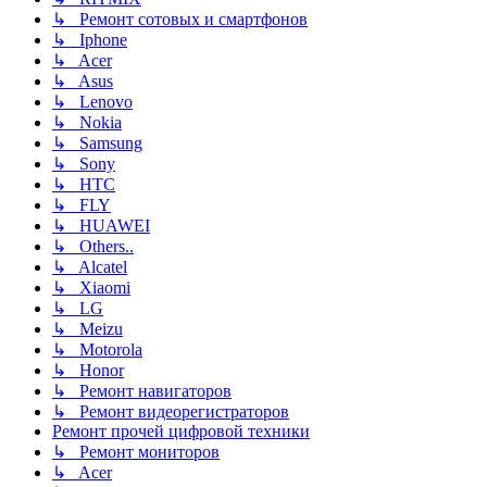
↳ Ремонт сотовых и смартфонов
↳ Iphone
↳ Acer
↳ Asus
↳ Lenovo
↳ Nokia
↳ Samsung
↳ Sony
↳ HTC
↳ FLY
↳ HUAWEI
↳ Others..
↳ Alcatel
↳ Xiaomi
↳ LG
↳ Meizu
↳ Motorola
↳ Honor
↳ Ремонт навигаторов
↳ Ремонт видеорегистраторов
Ремонт прочей цифровой техники
↳ Ремонт мониторов
↳ Acer