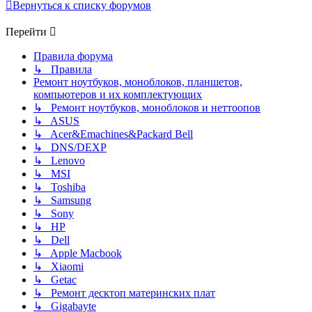
Вернуться к списку форумов
Перейти
Правила форума
↳ Правила
Ремонт ноутбуков, моноблоков, планшетов,
компьютеров и их комплектующих
↳ Ремонт ноутбуков, моноблоков и неттоопов
↳ ASUS
↳ Acer&Emachines&Packard Bell
↳ DNS/DEXP
↳ Lenovo
↳ MSI
↳ Toshiba
↳ Samsung
↳ Sony
↳ HP
↳ Dell
↳ Apple Macbook
↳ Xiaomi
↳ Getac
↳ Ремонт десктоп материнских плат
↳ Gigabayte