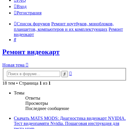
FAQ
Вход
Р
е
г
и
с
т
р
а
ц
и
я
Список форумов
Ремонт ноутбуков, моноблоков,
планшетов, компьютеров и их комплектующих
Ремонт
видеокарт
Поиск
Ремонт видеокарт
Новая
Н
о
в
а
я
т
е
м
а
тема
Расширенный
Поиск
поиск
18 тем • Страница
1
из
1
Темы
Ответы
Просмотры
Последнее сообщение
Скачать MATS MODS: Диагностика видеокарт NVIDIA.
Тест видеопамяти Nvidia. Пошаговая инструкция для
теста vram