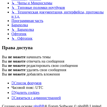
↳ Чипы и Микросхемы
↳ Типовые поломки ноутбуков
↳ Техническая документация, интерфейсы, протоколы
и т.д.
Программная часть
Барахолка
↳ Барахолка
Офтопик
↳ Офтопик
Права доступа
Вы
не можете
начинать темы
Вы
не можете
отвечать на сообщения
Вы
не можете
редактировать свои сообщения
Вы
не можете
удалять свои сообщения
Вы
не можете
добавлять вложения
Список форумов
Часовой пояс:
UTC
Удалить cookies
Связаться
С
в
я
з
а
т
ь
с
я
с
а
д
м
и
н
и
с
т
р
а
ц
и
е
й
с
Создано на основе
phpBB
® Forum Software © phpBB Limited
администрацией