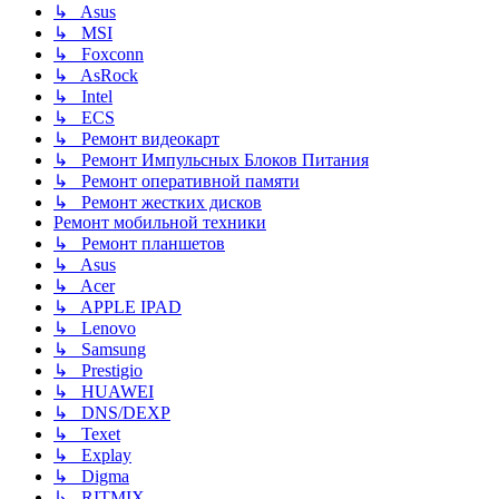
↳ Asus
↳ MSI
↳ Foxconn
↳ AsRock
↳ Intel
↳ ECS
↳ Ремонт видеокарт
↳ Ремонт Импульсных Блоков Питания
↳ Ремонт оперативной памяти
↳ Ремонт жестких дисков
Ремонт мобильной техники
↳ Ремонт планшетов
↳ Asus
↳ Acer
↳ APPLE IPAD
↳ Lenovo
↳ Samsung
↳ Prestigio
↳ HUAWEI
↳ DNS/DEXP
↳ Texet
↳ Explay
↳ Digma
↳ RITMIX