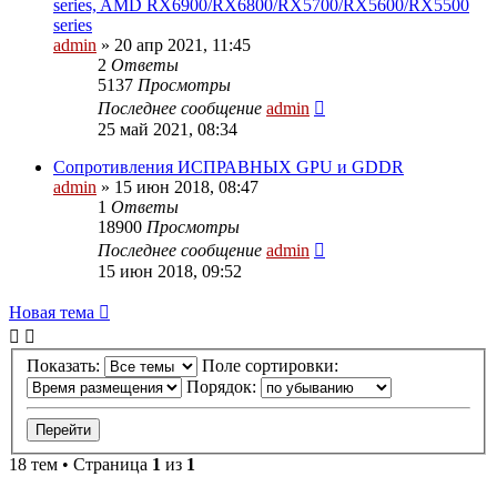
series, AMD RX6900/RX6800/RX5700/RX5600/RX5500
series
admin
»
20 апр 2021, 11:45
2
Ответы
5137
Просмотры
Последнее сообщение
admin
25 май 2021, 08:34
Сопротивления ИСПРАВНЫХ GPU и GDDR
admin
»
15 июн 2018, 08:47
1
Ответы
18900
Просмотры
Последнее сообщение
admin
15 июн 2018, 09:52
Новая
Н
о
в
а
я
т
е
м
а
тема
Показать:
Поле сортировки:
Порядок:
18 тем • Страница
1
из
1