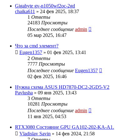
Gigabyte gv-n1050wf2oc-2gd
chaika611
»
24 фев 2025, 18:37
1
Ответы
24183
Просмотры
Последнее сообщение
admin
05 мар 2025, 16:47
Что за cmd элемент?
Eugen1357
»
01 фев 2025, 13:41
2
Ответы
7777
Просмотры
Последнее сообщение
Eugen1357
02 фев 2025, 16:46
Нужна схема ASUS HD7870-DC2-2GD5-V2
Pavlusha
»
09 янв 2025, 13:43
3
Ответы
10281
Просмотры
Последнее сообщение
admin
11 янв 2025, 04:53
RTX3080 Состояние GPU GA102-202-KA-A1.
Vladislav Savin
»
14 фев 2024, 21:58
7
Ответы