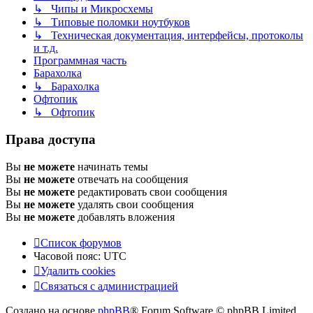
↳ Чипы и Микросхемы
↳ Типовые поломки ноутбуков
↳ Техническая документация, интерфейсы, протоколы
и т.д.
Программная часть
Барахолка
↳ Барахолка
Офтопик
↳ Офтопик
Права доступа
Вы
не можете
начинать темы
Вы
не можете
отвечать на сообщения
Вы
не можете
редактировать свои сообщения
Вы
не можете
удалять свои сообщения
Вы
не можете
добавлять вложения
Список форумов
Часовой пояс:
UTC
Удалить cookies
Связаться
С
в
я
з
а
т
ь
с
я
с
а
д
м
и
н
и
с
т
р
а
ц
и
е
й
с
Создано на основе
phpBB
® Forum Software © phpBB Limited
администрацией