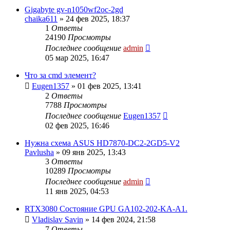
Gigabyte gv-n1050wf2oc-2gd
chaika611
»
24 фев 2025, 18:37
1
Ответы
24190
Просмотры
Последнее сообщение
admin
05 мар 2025, 16:47
Что за cmd элемент?
Eugen1357
»
01 фев 2025, 13:41
2
Ответы
7788
Просмотры
Последнее сообщение
Eugen1357
02 фев 2025, 16:46
Нужна схема ASUS HD7870-DC2-2GD5-V2
Pavlusha
»
09 янв 2025, 13:43
3
Ответы
10289
Просмотры
Последнее сообщение
admin
11 янв 2025, 04:53
RTX3080 Состояние GPU GA102-202-KA-A1.
Vladislav Savin
»
14 фев 2024, 21:58
7
Ответы