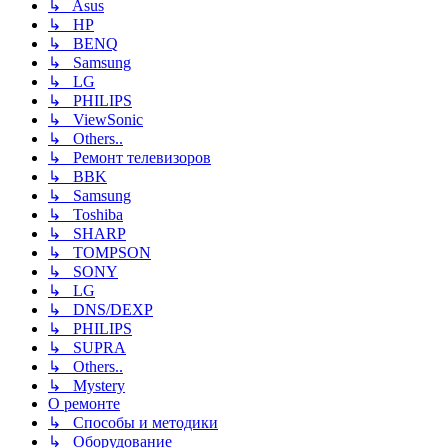
↳ Asus
↳ HP
↳ BENQ
↳ Samsung
↳ LG
↳ PHILIPS
↳ ViewSonic
↳ Others..
↳ Ремонт телевизоров
↳ BBK
↳ Samsung
↳ Toshiba
↳ SHARP
↳ TOMPSON
↳ SONY
↳ LG
↳ DNS/DEXP
↳ PHILIPS
↳ SUPRA
↳ Others..
↳ Mystery
О ремонте
↳ Способы и методики
↳ Оборудование