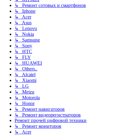
↳ Ремонт сотовых и смартфонов
↳ Iphone
↳ Acer
↳ Asus
↳ Lenovo
↳ Nokia
↳ Samsung
↳ Sony
↳ HTC
↳ FLY
↳ HUAWEI
↳ Others..
↳ Alcatel
↳ Xiaomi
↳ LG
↳ Meizu
↳ Motorola
↳ Honor
↳ Ремонт навигаторов
↳ Ремонт видеорегистраторов
Ремонт прочей цифровой техники
↳ Ремонт мониторов
↳ Acer