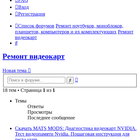
FAQ
Вход
Р
е
г
и
с
т
р
а
ц
и
я
Список форумов
Ремонт ноутбуков, моноблоков,
планшетов, компьютеров и их комплектующих
Ремонт
видеокарт
Поиск
Ремонт видеокарт
Новая
Н
о
в
а
я
т
е
м
а
тема
Расширенный
Поиск
поиск
18 тем • Страница
1
из
1
Темы
Ответы
Просмотры
Последнее сообщение
Скачать MATS MODS: Диагностика видеокарт NVIDIA.
Тест видеопамяти Nvidia. Пошаговая инструкция для
теста vram