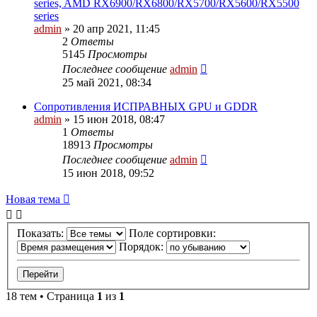
series, AMD RX6900/RX6800/RX5700/RX5600/RX5500
series
admin
»
20 апр 2021, 11:45
2
Ответы
5145
Просмотры
Последнее сообщение
admin
25 май 2021, 08:34
Сопротивления ИСПРАВНЫХ GPU и GDDR
admin
»
15 июн 2018, 08:47
1
Ответы
18913
Просмотры
Последнее сообщение
admin
15 июн 2018, 09:52
Новая
Н
о
в
а
я
т
е
м
а
тема
Показать:
Поле сортировки:
Порядок:
18 тем • Страница
1
из
1