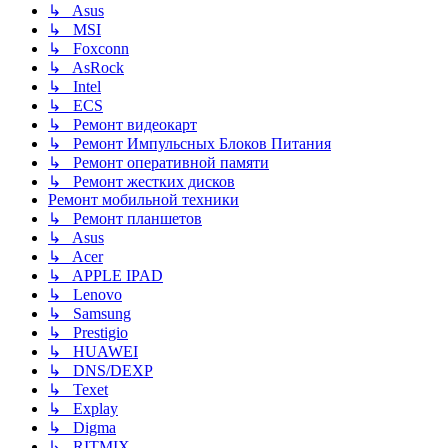
↳ Asus
↳ MSI
↳ Foxconn
↳ AsRock
↳ Intel
↳ ECS
↳ Ремонт видеокарт
↳ Ремонт Импульсных Блоков Питания
↳ Ремонт оперативной памяти
↳ Ремонт жестких дисков
Ремонт мобильной техники
↳ Ремонт планшетов
↳ Asus
↳ Acer
↳ APPLE IPAD
↳ Lenovo
↳ Samsung
↳ Prestigio
↳ HUAWEI
↳ DNS/DEXP
↳ Texet
↳ Explay
↳ Digma
↳ RITMIX