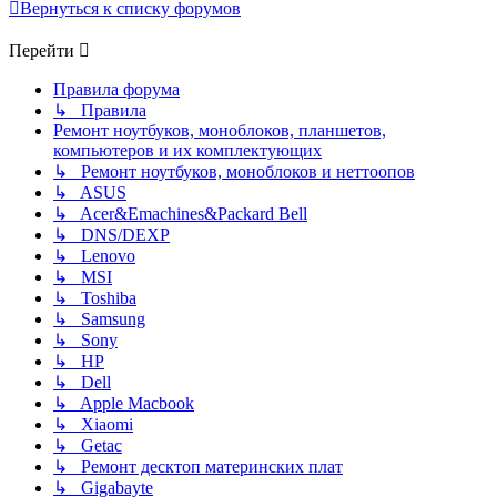
Вернуться к списку форумов
Перейти
Правила форума
↳ Правила
Ремонт ноутбуков, моноблоков, планшетов,
компьютеров и их комплектующих
↳ Ремонт ноутбуков, моноблоков и неттоопов
↳ ASUS
↳ Acer&Emachines&Packard Bell
↳ DNS/DEXP
↳ Lenovo
↳ MSI
↳ Toshiba
↳ Samsung
↳ Sony
↳ HP
↳ Dell
↳ Apple Macbook
↳ Xiaomi
↳ Getac
↳ Ремонт десктоп материнских плат
↳ Gigabayte