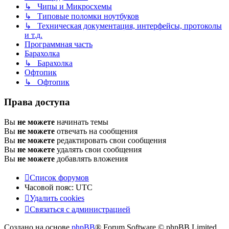
↳ Чипы и Микросхемы
↳ Типовые поломки ноутбуков
↳ Техническая документация, интерфейсы, протоколы
и т.д.
Программная часть
Барахолка
↳ Барахолка
Офтопик
↳ Офтопик
Права доступа
Вы
не можете
начинать темы
Вы
не можете
отвечать на сообщения
Вы
не можете
редактировать свои сообщения
Вы
не можете
удалять свои сообщения
Вы
не можете
добавлять вложения
Список форумов
Часовой пояс:
UTC
Удалить cookies
Связаться
С
в
я
з
а
т
ь
с
я
с
а
д
м
и
н
и
с
т
р
а
ц
и
е
й
с
Создано на основе
phpBB
® Forum Software © phpBB Limited
администрацией