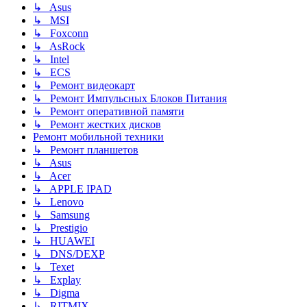
↳ Asus
↳ MSI
↳ Foxconn
↳ AsRock
↳ Intel
↳ ECS
↳ Ремонт видеокарт
↳ Ремонт Импульсных Блоков Питания
↳ Ремонт оперативной памяти
↳ Ремонт жестких дисков
Ремонт мобильной техники
↳ Ремонт планшетов
↳ Asus
↳ Acer
↳ APPLE IPAD
↳ Lenovo
↳ Samsung
↳ Prestigio
↳ HUAWEI
↳ DNS/DEXP
↳ Texet
↳ Explay
↳ Digma
↳ RITMIX