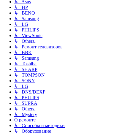
↳ Asus
↳ HP
↳ BENQ
↳ Samsung
↳ LG
↳ PHILIPS
↳ ViewSonic
↳ Others..
↳ Ремонт телевизоров
↳ BBK
↳ Samsung
↳ Toshiba
↳ SHARP
↳ TOMPSON
↳ SONY
↳ LG
↳ DNS/DEXP
↳ PHILIPS
↳ SUPRA
↳ Others..
↳ Mystery
О ремонте
↳ Способы и методики
↳ Оборудование