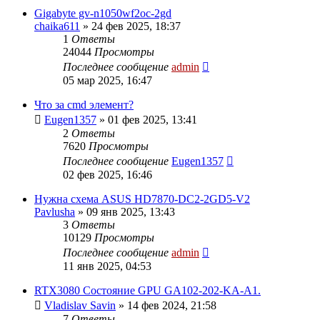
Gigabyte gv-n1050wf2oc-2gd
chaika611
»
24 фев 2025, 18:37
1
Ответы
24044
Просмотры
Последнее сообщение
admin
05 мар 2025, 16:47
Что за cmd элемент?
Eugen1357
»
01 фев 2025, 13:41
2
Ответы
7620
Просмотры
Последнее сообщение
Eugen1357
02 фев 2025, 16:46
Нужна схема ASUS HD7870-DC2-2GD5-V2
Pavlusha
»
09 янв 2025, 13:43
3
Ответы
10129
Просмотры
Последнее сообщение
admin
11 янв 2025, 04:53
RTX3080 Состояние GPU GA102-202-KA-A1.
Vladislav Savin
»
14 фев 2024, 21:58
7
Ответы