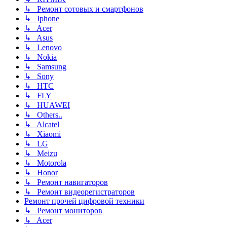
↳ Ремонт сотовых и смартфонов
↳ Iphone
↳ Acer
↳ Asus
↳ Lenovo
↳ Nokia
↳ Samsung
↳ Sony
↳ HTC
↳ FLY
↳ HUAWEI
↳ Others..
↳ Alcatel
↳ Xiaomi
↳ LG
↳ Meizu
↳ Motorola
↳ Honor
↳ Ремонт навигаторов
↳ Ремонт видеорегистраторов
Ремонт прочей цифровой техники
↳ Ремонт мониторов
↳ Acer