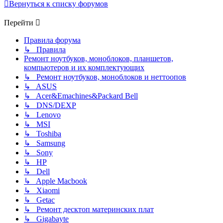
Вернуться к списку форумов
Перейти
Правила форума
↳ Правила
Ремонт ноутбуков, моноблоков, планшетов,
компьютеров и их комплектующих
↳ Ремонт ноутбуков, моноблоков и неттоопов
↳ ASUS
↳ Acer&Emachines&Packard Bell
↳ DNS/DEXP
↳ Lenovo
↳ MSI
↳ Toshiba
↳ Samsung
↳ Sony
↳ HP
↳ Dell
↳ Apple Macbook
↳ Xiaomi
↳ Getac
↳ Ремонт десктоп материнских плат
↳ Gigabayte