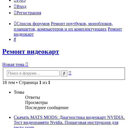
FAQ
Вход
Р
е
г
и
с
т
р
а
ц
и
я
Список форумов
Ремонт ноутбуков, моноблоков,
планшетов, компьютеров и их комплектующих
Ремонт
видеокарт
Поиск
Ремонт видеокарт
Новая
Н
о
в
а
я
т
е
м
а
тема
Расширенный
Поиск
поиск
18 тем • Страница
1
из
1
Темы
Ответы
Просмотры
Последнее сообщение
Скачать MATS MODS: Диагностика видеокарт NVIDIA.
Тест видеопамяти Nvidia. Пошаговая инструкция для
теста vram