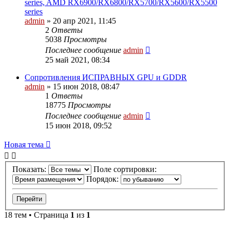
series, AMD RX6900/RX6800/RX5700/RX5600/RX5500
series
admin
»
20 апр 2021, 11:45
2
Ответы
5038
Просмотры
Последнее сообщение
admin
25 май 2021, 08:34
Сопротивления ИСПРАВНЫХ GPU и GDDR
admin
»
15 июн 2018, 08:47
1
Ответы
18775
Просмотры
Последнее сообщение
admin
15 июн 2018, 09:52
Новая
Н
о
в
а
я
т
е
м
а
тема
Показать:
Поле сортировки:
Порядок:
18 тем • Страница
1
из
1