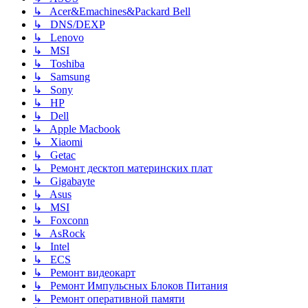
↳ Acer&Emachines&Packard Bell
↳ DNS/DEXP
↳ Lenovo
↳ MSI
↳ Toshiba
↳ Samsung
↳ Sony
↳ HP
↳ Dell
↳ Apple Macbook
↳ Xiaomi
↳ Getac
↳ Ремонт десктоп материнских плат
↳ Gigabayte
↳ Asus
↳ MSI
↳ Foxconn
↳ AsRock
↳ Intel
↳ ECS
↳ Ремонт видеокарт
↳ Ремонт Импульсных Блоков Питания
↳ Ремонт оперативной памяти