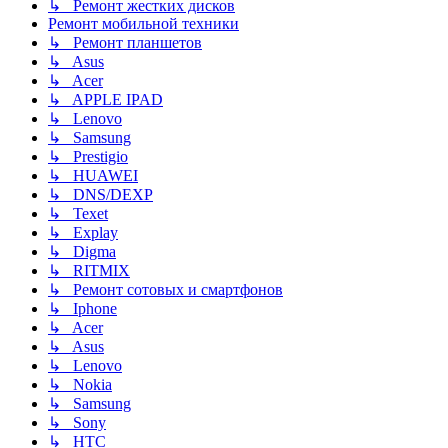
↳ Ремонт жестких дисков
Ремонт мобильной техники
↳ Ремонт планшетов
↳ Asus
↳ Acer
↳ APPLE IPAD
↳ Lenovo
↳ Samsung
↳ Prestigio
↳ HUAWEI
↳ DNS/DEXP
↳ Texet
↳ Explay
↳ Digma
↳ RITMIX
↳ Ремонт сотовых и смартфонов
↳ Iphone
↳ Acer
↳ Asus
↳ Lenovo
↳ Nokia
↳ Samsung
↳ Sony
↳ HTC