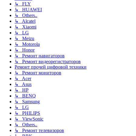
↳ FLY
↳ HUAWEI
↳ Others..
↳ Alcatel
↳ Xiaomi
↳ LG
↳ Meizu
↳ Motorola
↳ Honor
↳ Ремонт навигаторов
↳ Ремонт видеорегистраторов
Ремонт прочей цифровой техники
↳ Ремонт мониторов
↳ Acer
↳ Asus
↳ HP
↳ BENQ
↳ Samsung
↳ LG
↳ PHILIPS
↳ ViewSonic
↳ Others..
↳ Ремонт телевизоров