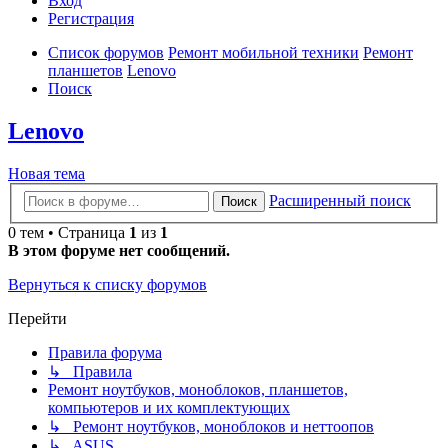
Вход
Р
е
г
и
с
т
р
а
ц
и
я
Список форумов
Ремонт мобильной техники
Ремонт
планшетов
Lenovo
Поиск
Lenovo
Новая
Н
о
в
а
я
т
е
м
а
тема
Расширенный поиск
Поиск
0 тем • Страница
1
из
1
В этом форуме нет сообщений.
Вернуться к списку форумов
Перейти
Правила форума
↳ Правила
Ремонт ноутбуков, моноблоков, планшетов,
компьютеров и их комплектующих
↳ Ремонт ноутбуков, моноблоков и неттоопов
↳ ASUS