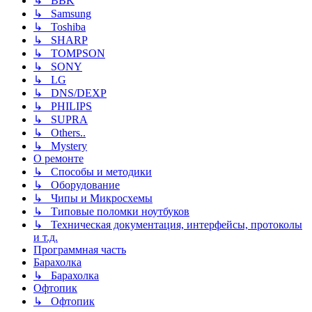
↳ BBK
↳ Samsung
↳ Toshiba
↳ SHARP
↳ TOMPSON
↳ SONY
↳ LG
↳ DNS/DEXP
↳ PHILIPS
↳ SUPRA
↳ Others..
↳ Mystery
О ремонте
↳ Способы и методики
↳ Оборудование
↳ Чипы и Микросхемы
↳ Типовые поломки ноутбуков
↳ Техническая документация, интерфейсы, протоколы
и т.д.
Программная часть
Барахолка
↳ Барахолка
Офтопик
↳ Офтопик