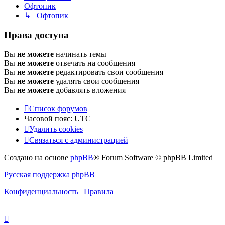
Офтопик
↳ Офтопик
Права доступа
Вы
не можете
начинать темы
Вы
не можете
отвечать на сообщения
Вы
не можете
редактировать свои сообщения
Вы
не можете
удалять свои сообщения
Вы
не можете
добавлять вложения
Список форумов
Часовой пояс:
UTC
Удалить cookies
Связаться
С
в
я
з
а
т
ь
с
я
с
а
д
м
и
н
и
с
т
р
а
ц
и
е
й
с
Создано на основе
phpBB
® Forum Software © phpBB Limited
администрацией
Русская поддержка phpBB
Конфиденциальность
|
Правила