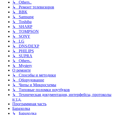
↳ Others..
↳ Ремонт телевизоров
↳ BBK
↳ Samsung
↳ Toshiba
↳ SHARP
↳ TOMPSON
↳ SONY
↳ LG
↳ DNS/DEXP
↳ PHILIPS
↳ SUPRA
↳ Others..
↳ Mystery
О ремонте
↳ Способы и методики
↳ Оборудование
↳ Чипы и Микросхемы
↳ Типовые поломки ноутбуков
↳ Техническая документация, интерфейсы, протоколы
и т.д.
Программная часть
Барахолка
↳ Барахолка