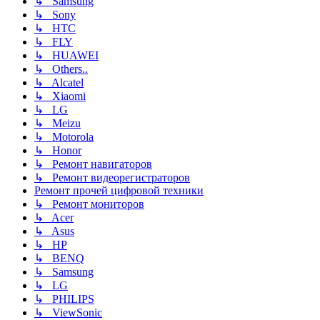
↳ Samsung
↳ Sony
↳ HTC
↳ FLY
↳ HUAWEI
↳ Others..
↳ Alcatel
↳ Xiaomi
↳ LG
↳ Meizu
↳ Motorola
↳ Honor
↳ Ремонт навигаторов
↳ Ремонт видеорегистраторов
Ремонт прочей цифровой техники
↳ Ремонт мониторов
↳ Acer
↳ Asus
↳ HP
↳ BENQ
↳ Samsung
↳ LG
↳ PHILIPS
↳ ViewSonic