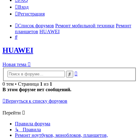
FAQ
Вход
Р
е
г
и
с
т
р
а
ц
и
я
Список форумов
Ремонт мобильной техники
Ремонт
планшетов
HUAWEI
Поиск
HUAWEI
Новая
Н
о
в
а
я
т
е
м
а
тема
Расширенный
Поиск
поиск
0 тем • Страница
1
из
1
В этом форуме нет сообщений.
Вернуться к списку форумов
Перейти
Правила форума
↳ Правила
Ремонт ноутбуков, моноблоков, планшетов,