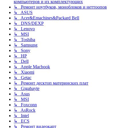
компьютеров и их комплектующих
↳ Ремонт ноутбуков, моноблоков и неттоопов
↳ ASUS
↳ Acer&Emachines&Packard Bell
↳ DNS/DEXP
↳ Lenovo
↳ MSI
↳ Toshiba
↳ Samsung
↳ Sony
↳ HP
↳ Dell
↳ Apple Macbook
↳ Xiaomi
↳ Getac
↳ Ремонт десктоп материнских плат
↳ Gigabayte
↳ Asus
↳ MSI
↳ Foxconn
↳ AsRock
↳ Intel
↳ ECS
↳ Ремонт видеокарт