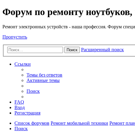
Регистрация
Форум по ремонту ноутбуков,
Ремонт электронных устройств - наша профессия. Форум специ
Пропустить
Расширенный поиск
Поиск
Ссылки
Темы без ответов
Активные темы
Поиск
FAQ
Вход
Р
е
г
и
с
т
р
а
ц
и
я
Список форумов
Ремонт мобильной техники
Ремонт пла
Поиск