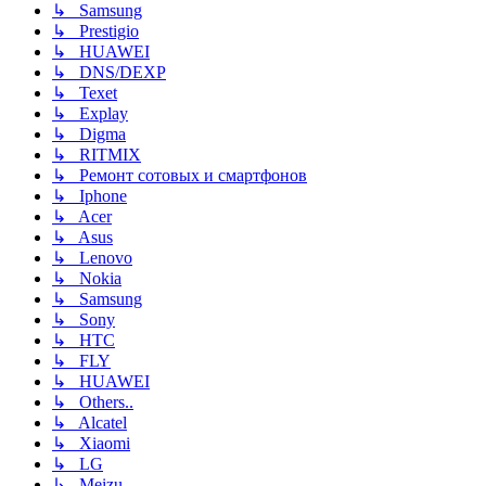
↳ Samsung
↳ Prestigio
↳ HUAWEI
↳ DNS/DEXP
↳ Texet
↳ Explay
↳ Digma
↳ RITMIX
↳ Ремонт сотовых и смартфонов
↳ Iphone
↳ Acer
↳ Asus
↳ Lenovo
↳ Nokia
↳ Samsung
↳ Sony
↳ HTC
↳ FLY
↳ HUAWEI
↳ Others..
↳ Alcatel
↳ Xiaomi
↳ LG
↳ Meizu