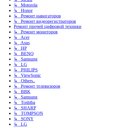
↳ Motorola
↳ Honor
↳ Ремонт навигаторов
↳ Ремонт видеорегистраторов
Ремонт прочей цифровой техники
↳ Ремонт мониторов
↳ Acer
↳ Asus
↳ HP
↳ BENQ
↳ Samsung
↳ LG
↳ PHILIPS
↳ ViewSonic
↳ Others..
↳ Ремонт телевизоров
↳ BBK
↳ Samsung
↳ Toshiba
↳ SHARP
↳ TOMPSON
↳ SONY
↳ LG