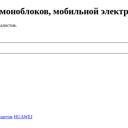
 моноблоков, мобильной элект
алистов.
ншетов
HUAWEI