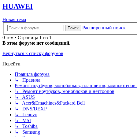
HUAWEI
Новая
Н
о
в
а
я
т
е
м
а
тема
Расширенный поиск
Поиск
0 тем • Страница
1
из
1
В этом форуме нет сообщений.
Вернуться к списку форумов
Перейти
Правила форума
↳ Правила
Ремонт ноутбуков, моноблоков, планшетов, компьютеров
↳ Ремонт ноутбуков, моноблоков и неттоопов
↳ ASUS
↳ Acer&Emachines&Packard Bell
↳ DNS/DEXP
↳ Lenovo
↳ MSI
↳ Toshiba
↳ Samsung