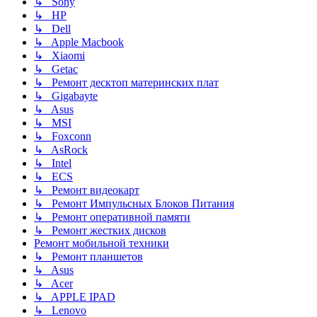
↳ Sony
↳ HP
↳ Dell
↳ Apple Macbook
↳ Xiaomi
↳ Getac
↳ Ремонт десктоп материнских плат
↳ Gigabayte
↳ Asus
↳ MSI
↳ Foxconn
↳ AsRock
↳ Intel
↳ ECS
↳ Ремонт видеокарт
↳ Ремонт Импульсных Блоков Питания
↳ Ремонт оперативной памяти
↳ Ремонт жестких дисков
Ремонт мобильной техники
↳ Ремонт планшетов
↳ Asus
↳ Acer
↳ APPLE IPAD
↳ Lenovo