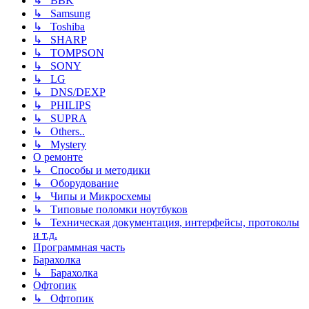
↳ BBK
↳ Samsung
↳ Toshiba
↳ SHARP
↳ TOMPSON
↳ SONY
↳ LG
↳ DNS/DEXP
↳ PHILIPS
↳ SUPRA
↳ Others..
↳ Mystery
О ремонте
↳ Способы и методики
↳ Оборудование
↳ Чипы и Микросхемы
↳ Типовые поломки ноутбуков
↳ Техническая документация, интерфейсы, протоколы
и т.д.
Программная часть
Барахолка
↳ Барахолка
Офтопик
↳ Офтопик