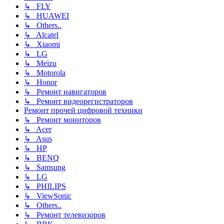
↳ FLY
↳ HUAWEI
↳ Others..
↳ Alcatel
↳ Xiaomi
↳ LG
↳ Meizu
↳ Motorola
↳ Honor
↳ Ремонт навигаторов
↳ Ремонт видеорегистраторов
Ремонт прочей цифровой техники
↳ Ремонт мониторов
↳ Acer
↳ Asus
↳ HP
↳ BENQ
↳ Samsung
↳ LG
↳ PHILIPS
↳ ViewSonic
↳ Others..
↳ Ремонт телевизоров