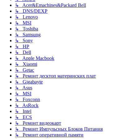
↳ Acer&Emachines&Packard Bell
↳ DNS/DEXP
↳ Lenovo
↳ MSI
↳ Toshiba
↳ Samsung
↳ Sony
↳ HP
↳ Dell
↳ Apple Macbook
↳ Xiaomi
↳ Getac
↳ Ремонт десктоп материнских плат
↳ Gigabayte
↳ Asus
↳ MSI
↳ Foxconn
↳ AsRock
↳ Intel
↳ ECS
↳ Ремонт видеокарт
↳ Ремонт Импульсных Блоков Питания
↳ Ремонт оперативной памяти