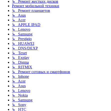
↳ Ремонт жестких дисков
Ремонт мобильной техники
↳ Ремонт планшетов
↳ Asus
↳ Acer
↳ APPLE IPAD
↳ Lenovo
↳ Samsung
↳ Prestigio
↳ HUAWEI
↳ DNS/DEXP
↳ Texet
↳ Explay
↳ Digma
↳ RITMIX
↳ Ремонт сотовых и смартфонов
↳ Iphone
↳ Acer
↳ Asus
↳ Lenovo
↳ Nokia
↳ Samsung
↳ Sony
↳ HTC