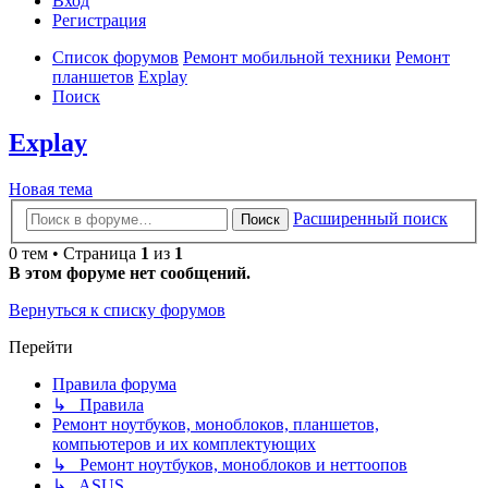
Вход
Р
е
г
и
с
т
р
а
ц
и
я
Список форумов
Ремонт мобильной техники
Ремонт
планшетов
Explay
Поиск
Explay
Новая
Н
о
в
а
я
т
е
м
а
тема
Расширенный поиск
Поиск
0 тем • Страница
1
из
1
В этом форуме нет сообщений.
Вернуться к списку форумов
Перейти
Правила форума
↳ Правила
Ремонт ноутбуков, моноблоков, планшетов,
компьютеров и их комплектующих
↳ Ремонт ноутбуков, моноблоков и неттоопов
↳ ASUS