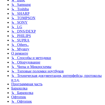
↳ BBK
↳ Samsung
↳ Toshiba
↳ SHARP
↳ TOMPSON
↳ SONY
↳ LG
↳ DNS/DEXP
↳ PHILIPS
↳ SUPRA
↳ Others..
↳ Mystery
О ремонте
↳ Способы и методики
↳ Оборудование
↳ Чипы и Микросхемы
↳ Типовые поломки ноутбуков
↳ Техническая документация, интерфейсы, протоколы
и т.д.
Программная часть
Барахолка
↳ Барахолка
Офтопик
↳ Офтопик