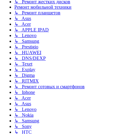
↳ Ремонт жестких дисков
Ремонт мобильной техники
↳ Ремонт планшетов
↳ Asus
↳ Acer
↳ APPLE IPAD
↳ Lenovo
↳ Samsung
↳ Prestigio
↳ HUAWEI
↳ DNS/DEXP
↳ Texet
↳ Explay
↳ Digma
↳ RITMIX
↳ Ремонт сотовых и смартфонов
↳ Iphone
↳ Acer
↳ Asus
↳ Lenovo
↳ Nokia
↳ Samsung
↳ Sony
↳ HTC