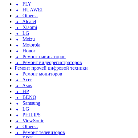
↳ FLY
↳ HUAWEI
↳ Others..
↳ Alcatel
↳ Xiaomi
↳ LG
↳ Meizu
↳ Motorola
↳ Honor
↳ Ремонт навигаторов
↳ Ремонт видеорегистраторов
Ремонт прочей цифровой техники
↳ Ремонт мониторов
↳ Acer
↳ Asus
↳ HP
↳ BENQ
↳ Samsung
↳ LG
↳ PHILIPS
↳ ViewSonic
↳ Others..
↳ Ремонт телевизоров