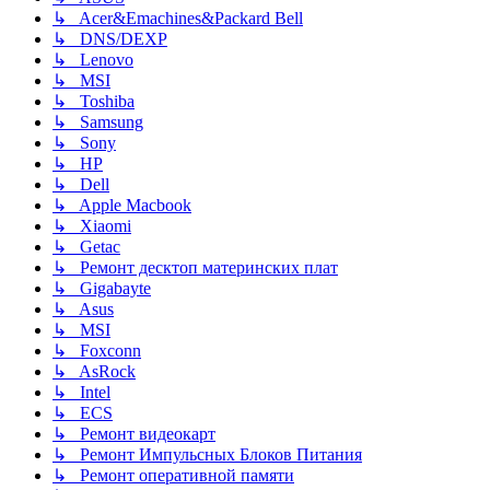
↳ Acer&Emachines&Packard Bell
↳ DNS/DEXP
↳ Lenovo
↳ MSI
↳ Toshiba
↳ Samsung
↳ Sony
↳ HP
↳ Dell
↳ Apple Macbook
↳ Xiaomi
↳ Getac
↳ Ремонт десктоп материнских плат
↳ Gigabayte
↳ Asus
↳ MSI
↳ Foxconn
↳ AsRock
↳ Intel
↳ ECS
↳ Ремонт видеокарт
↳ Ремонт Импульсных Блоков Питания
↳ Ремонт оперативной памяти