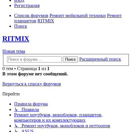
Вход
Р
е
г
и
с
т
р
а
ц
и
я
Список форумов
Ремонт мобильной техники
Ремонт
планшетов
RITMIX
Поиск
RITMIX
Новая
Н
о
в
а
я
т
е
м
а
тема
Расширенный поиск
Поиск
0 тем • Страница
1
из
1
В этом форуме нет сообщений.
Вернуться к списку форумов
Перейти
Правила форума
↳ Правила
Ремонт ноутбуков, моноблоков, планшетов,
компьютеров и их комплектующих
↳ Ремонт ноутбуков, моноблоков и неттоопов
↳ ASUS