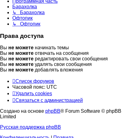
Программная часть
Барахолка
↳ Барахолка
Офтопик
↳ Офтопик
Права доступа
Вы
не можете
начинать темы
Вы
не можете
отвечать на сообщения
Вы
не можете
редактировать свои сообщения
Вы
не можете
удалять свои сообщения
Вы
не можете
добавлять вложения
Список форумов
Часовой пояс:
UTC
Удалить cookies
Связаться
С
в
я
з
а
т
ь
с
я
с
а
д
м
и
н
и
с
т
р
а
ц
и
е
й
с
Создано на основе
phpBB
® Forum Software © phpBB
администрацией
Limited
Русская поддержка phpBB
Конфиденциальность
|
Правила