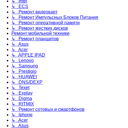
↳ Intel
↳ ECS
↳ Ремонт видеокарт
↳ Ремонт Импульсных Блоков Питания
↳ Ремонт оперативной памяти
↳ Ремонт жестких дисков
Ремонт мобильной техники
↳ Ремонт планшетов
↳ Asus
↳ Acer
↳ APPLE IPAD
↳ Lenovo
↳ Samsung
↳ Prestigio
↳ HUAWEI
↳ DNS/DEXP
↳ Texet
↳ Explay
↳ Digma
↳ RITMIX
↳ Ремонт сотовых и смартфонов
↳ Iphone
↳ Acer
↳ Asus