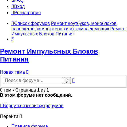
FAQ
Вход
Р
е
г
и
с
т
р
а
ц
и
я
Список форумов
Ремонт ноутбуков, моноблоков,
планшетов, компьютеров и их комплектующих
Ремонт
Импульсных Блоков Питания
Поиск
Ремонт Импульсных Блоков
Питания
Новая
Н
о
в
а
я
т
е
м
а
тема
Расширенный
Поиск
поиск
0 тем • Страница
1
из
1
В этом форуме нет сообщений.
Вернуться к списку форумов
Перейти
Правила форума