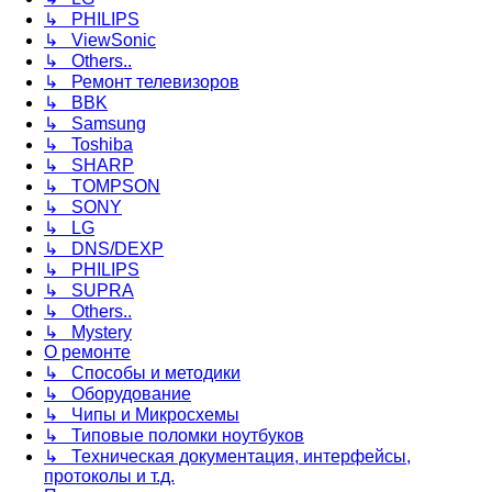
↳ PHILIPS
↳ ViewSonic
↳ Others..
↳ Ремонт телевизоров
↳ BBK
↳ Samsung
↳ Toshiba
↳ SHARP
↳ TOMPSON
↳ SONY
↳ LG
↳ DNS/DEXP
↳ PHILIPS
↳ SUPRA
↳ Others..
↳ Mystery
О ремонте
↳ Способы и методики
↳ Оборудование
↳ Чипы и Микросхемы
↳ Типовые поломки ноутбуков
↳ Техническая документация, интерфейсы,
протоколы и т.д.