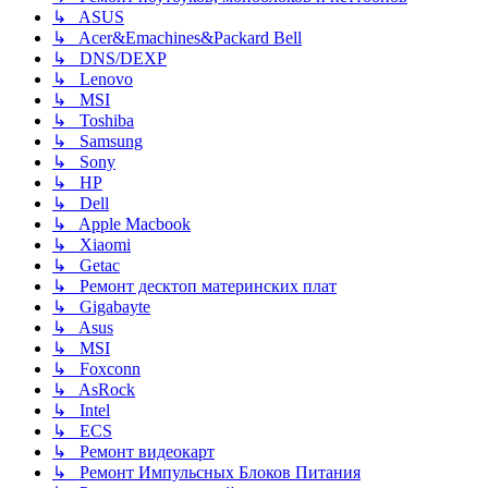
↳ ASUS
↳ Acer&Emachines&Packard Bell
↳ DNS/DEXP
↳ Lenovo
↳ MSI
↳ Toshiba
↳ Samsung
↳ Sony
↳ HP
↳ Dell
↳ Apple Macbook
↳ Xiaomi
↳ Getac
↳ Ремонт десктоп материнских плат
↳ Gigabayte
↳ Asus
↳ MSI
↳ Foxconn
↳ AsRock
↳ Intel
↳ ECS
↳ Ремонт видеокарт
↳ Ремонт Импульсных Блоков Питания