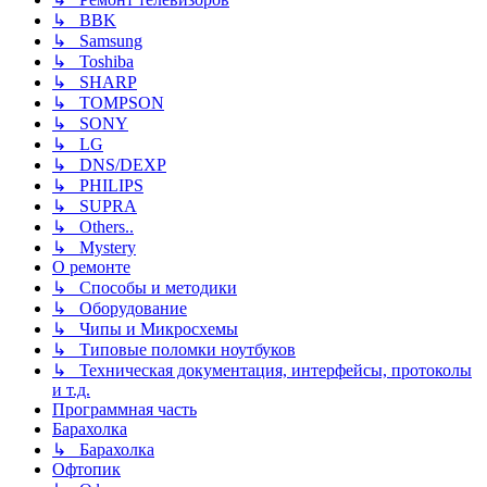
↳ BBK
↳ Samsung
↳ Toshiba
↳ SHARP
↳ TOMPSON
↳ SONY
↳ LG
↳ DNS/DEXP
↳ PHILIPS
↳ SUPRA
↳ Others..
↳ Mystery
О ремонте
↳ Способы и методики
↳ Оборудование
↳ Чипы и Микросхемы
↳ Типовые поломки ноутбуков
↳ Техническая документация, интерфейсы, протоколы
и т.д.
Программная часть
Барахолка
↳ Барахолка
Офтопик