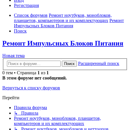
Вход
Р
е
г
и
с
т
р
а
ц
и
я
Список форумов
Ремонт ноутбуков, моноблоков,
планшетов, компьютеров и их комплектующих
Ремонт
Импульсных Блоков Питания
Поиск
Ремонт Импульсных Блоков Питания
Новая
Н
о
в
а
я
т
е
м
а
тема
Расширенный поиск
Поиск
0 тем • Страница
1
из
1
В этом форуме нет сообщений.
Вернуться к списку форумов
Перейти
Правила форума
↳ Правила
Ремонт ноутбуков, моноблоков, планшетов,
компьютеров и их комплектующих
↳ Ремонт ноутбуков, моноблоков и неттоопов