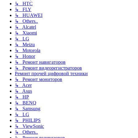
↳ HTC
↳ FLY
↳ HUAWEI
↳ Others..
↳ Alcatel
↳ Xiaomi
↳ LG
↳ Meizu
↳ Motorola
↳ Honor
↳ Ремонт навигаторов
↳ Ремонт видеорегистраторов
Ремонт прочей цифровой техники
↳ Ремонт мониторов
↳ Acer
↳ Asus
↳ HP
↳ BENQ
↳ Samsung
↳ LG
↳ PHILIPS
↳ ViewSonic
↳ Others..
↳ Ремонт телевизоров