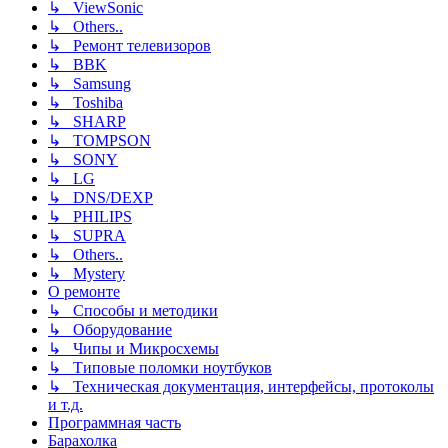
↳ ViewSonic
↳ Others..
↳ Ремонт телевизоров
↳ BBK
↳ Samsung
↳ Toshiba
↳ SHARP
↳ TOMPSON
↳ SONY
↳ LG
↳ DNS/DEXP
↳ PHILIPS
↳ SUPRA
↳ Others..
↳ Mystery
О ремонте
↳ Способы и методики
↳ Оборудование
↳ Чипы и Микросхемы
↳ Типовые поломки ноутбуков
↳ Техническая документация, интерфейсы, протоколы
и т.д.
Программная часть
Барахолка