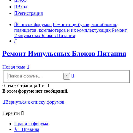
FAQ
Вход
Р
е
г
и
с
т
р
а
ц
и
я
Список форумов
Ремонт ноутбуков, моноблоков,
планшетов, компьютеров и их комплектующих
Ремонт
Импульсных Блоков Питания
Поиск
Ремонт Импульсных Блоков Питания
Новая
Н
о
в
а
я
т
е
м
а
тема
Расширенный
Поиск
поиск
0 тем • Страница
1
из
1
В этом форуме нет сообщений.
Вернуться к списку форумов
Перейти
Правила форума
↳ Правила