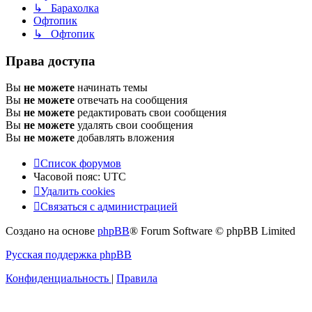
↳ Барахолка
Офтопик
↳ Офтопик
Права доступа
Вы
не можете
начинать темы
Вы
не можете
отвечать на сообщения
Вы
не можете
редактировать свои сообщения
Вы
не можете
удалять свои сообщения
Вы
не можете
добавлять вложения
Список форумов
Часовой пояс:
UTC
Удалить cookies
Связаться
С
в
я
з
а
т
ь
с
я
с
а
д
м
и
н
и
с
т
р
а
ц
и
е
й
с
Создано на основе
phpBB
® Forum Software © phpBB Limited
администрацией
Русская поддержка phpBB
Конфиденциальность
|
Правила