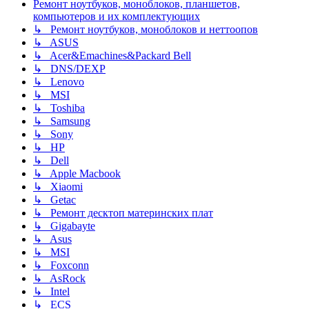
Ремонт ноутбуков, моноблоков, планшетов,
компьютеров и их комплектующих
↳ Ремонт ноутбуков, моноблоков и неттоопов
↳ ASUS
↳ Acer&Emachines&Packard Bell
↳ DNS/DEXP
↳ Lenovo
↳ MSI
↳ Toshiba
↳ Samsung
↳ Sony
↳ HP
↳ Dell
↳ Apple Macbook
↳ Xiaomi
↳ Getac
↳ Ремонт десктоп материнских плат
↳ Gigabayte
↳ Asus
↳ MSI
↳ Foxconn
↳ AsRock
↳ Intel
↳ ECS