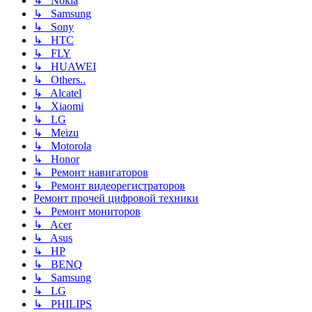
↳ Nokia
↳ Samsung
↳ Sony
↳ HTC
↳ FLY
↳ HUAWEI
↳ Others..
↳ Alcatel
↳ Xiaomi
↳ LG
↳ Meizu
↳ Motorola
↳ Honor
↳ Ремонт навигаторов
↳ Ремонт видеорегистраторов
Ремонт прочей цифровой техники
↳ Ремонт мониторов
↳ Acer
↳ Asus
↳ HP
↳ BENQ
↳ Samsung
↳ LG
↳ PHILIPS