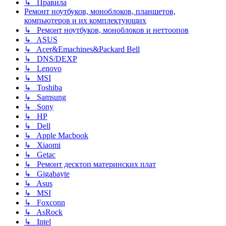
↳ Правила
Ремонт ноутбуков, моноблоков, планшетов,
компьютеров и их комплектующих
↳ Ремонт ноутбуков, моноблоков и неттоопов
↳ ASUS
↳ Acer&Emachines&Packard Bell
↳ DNS/DEXP
↳ Lenovo
↳ MSI
↳ Toshiba
↳ Samsung
↳ Sony
↳ HP
↳ Dell
↳ Apple Macbook
↳ Xiaomi
↳ Getac
↳ Ремонт десктоп материнских плат
↳ Gigabayte
↳ Asus
↳ MSI
↳ Foxconn
↳ AsRock
↳ Intel