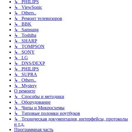
↳ PHILIPS
↳ ViewSonic
↳ Others..
↳ Ремонт телевизоров
↳ BBK
↳ Samsung
↳ Toshiba
↳ SHARP
↳ TOMPSON
↳ SONY
↳ LG
↳ DNS/DEXP
↳ PHILIPS
↳ SUPRA
↳ Others..
↳ Mystery
О ремонте
↳ Способы и методики
↳ Оборудование
↳ Чипы и Микросхемы
↳ Типовые поломки ноутбуков
↳ Техническая документация, интерфейсы, протоколы
и т.д.
Программная часть