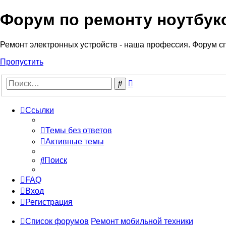
Форум по ремонту ноутбук
Регистрация
Ремонт электронных устройств - наша профессия. Форум с
Пропустить
Расширенный
Поиск
поиск
Ссылки
Темы без ответов
Активные темы
Поиск
FAQ
Вход
Р
е
г
и
с
т
р
а
ц
и
я
Список форумов
Ремонт мобильной техники