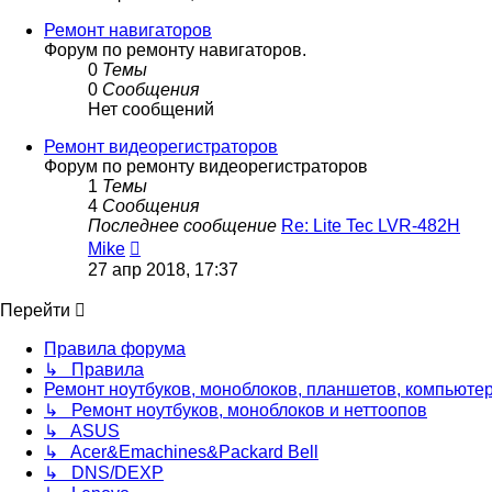
последнему
сообщению
Ремонт навигаторов
Форум по ремонту навигаторов.
0
Темы
0
Сообщения
Нет сообщений
Ремонт видеорегистраторов
Форум по ремонту видеорегистраторов
1
Темы
4
Сообщения
Последнее сообщение
Re: Lite Tec LVR-482H
Перейти
Mike
к
27 апр 2018, 17:37
последнему
сообщению
Перейти
Правила форума
↳ Правила
Ремонт ноутбуков, моноблоков, планшетов, компьюте
↳ Ремонт ноутбуков, моноблоков и неттоопов
↳ ASUS
↳ Acer&Emachines&Packard Bell
↳ DNS/DEXP