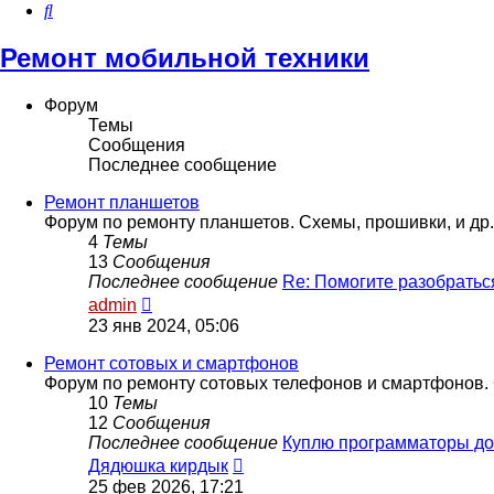
Поиск
Ремонт мобильной техники
Форум
Темы
Сообщения
Последнее сообщение
Ремонт планшетов
Форум по ремонту планшетов. Схемы, прошивки, и др.
4
Темы
13
Сообщения
Последнее сообщение
Re: Помогите разобратьс
Перейти
admin
к
23 янв 2024, 05:06
последнему
сообщению
Ремонт сотовых и смартфонов
Форум по ремонту сотовых телефонов и смартфонов. 
10
Темы
12
Сообщения
Последнее сообщение
Куплю программаторы д
Перейти
Дядюшка кирдык
к
25 фев 2026, 17:21