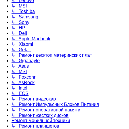
↳ Lenovo
↳ MSI
↳ Toshiba
↳ Samsung
↳ Sony
↳ HP
↳ Dell
↳ Apple Macbook
↳ Xiaomi
↳ Getac
↳ Ремонт десктоп материнских плат
↳ Gigabayte
↳ Asus
↳ MSI
↳ Foxconn
↳ AsRock
↳ Intel
↳ ECS
↳ Ремонт видеокарт
↳ Ремонт Импульсных Блоков Питания
↳ Ремонт оперативной памяти
↳ Ремонт жестких дисков
Ремонт мобильной техники
↳ Ремонт планшетов