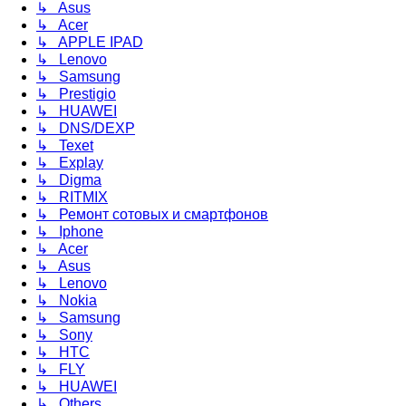
↳ Asus
↳ Acer
↳ APPLE IPAD
↳ Lenovo
↳ Samsung
↳ Prestigio
↳ HUAWEI
↳ DNS/DEXP
↳ Texet
↳ Explay
↳ Digma
↳ RITMIX
↳ Ремонт сотовых и смартфонов
↳ Iphone
↳ Acer
↳ Asus
↳ Lenovo
↳ Nokia
↳ Samsung
↳ Sony
↳ HTC
↳ FLY
↳ HUAWEI
↳ Others..