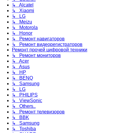
↳ Alcatel
↳ Xiaomi
↳ LG
↳ Meizu
↳ Motorola
↳ Honor
↳ Ремонт навигаторов
↳ Ремонт видеорегистраторов
Ремонт прочей цифровой техники
↳ Ремонт мониторов
↳ Acer
↳ Asus
↳ HP
↳ BENQ
↳ Samsung
↳ LG
↳ PHILIPS
↳ ViewSonic
↳ Others..
↳ Ремонт телевизоров
↳ BBK
↳ Samsung
↳ Toshiba