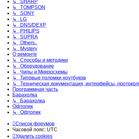
↳ SHARP
↳ TOMPSON
↳ SONY
↳ LG
↳ DNS/DEXP
↳ PHILIPS
↳ SUPRA
↳ Others..
↳ Mystery
О ремонте
↳ Способы и методики
↳ Оборудование
↳ Чипы и Микросхемы
↳ Типовые поломки ноутбуков
↳ Техническая документация, интерфейсы, протоколы
Программная часть
Барахолка
↳ Барахолка
Офтопик
↳ Офтопик
Список форумов
Часовой пояс:
UTC
Удалить cookies