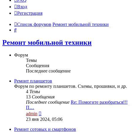
FAQ
Вход
Р
е
г
и
с
т
р
а
ц
и
я
Список форумов
Ремонт мобильной техники
Поиск
Ремонт мобильной техники
Форум
Темы
Сообщения
Последнее сообщение
Ремонт планшетов
Форум по ремонту планшетов. Схемы, прошивки, и др.
4
Темы
13
Сообщения
Последнее сообщение
Re: Помогите разобраться!!!
П…
Перейти
admin
к
23 янв 2024, 05:06
последнему
сообщению
Ремонт сотовых и смартфонов