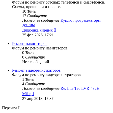
Форум по ремонту сотовых телефонов и смартфонов.
Схемы, прошивки и прочее.
10
Темы
12
Сообщения
Последнее сообщение
Куплю программаторы
донглы
Перейти
Дядюшка кирдык
к
25 фев 2026, 17:21
последнему
сообщению
Ремонт навигаторов
Форум по ремонту навигаторов.
0
Темы
0
Сообщения
Нет сообщений
Ремонт видеорегистраторов
Форум по ремонту видеорегистраторов
1
Темы
4
Сообщения
Последнее сообщение
Re: Lite Tec LVR-482H
Перейти
Mike
к
27 апр 2018, 17:37
последнему
сообщению
Перейти