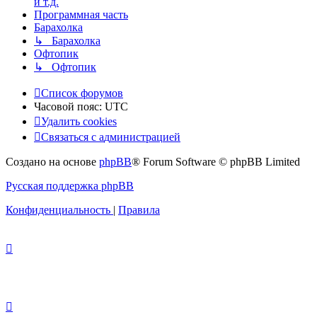
и т.д.
Программная часть
Барахолка
↳ Барахолка
Офтопик
↳ Офтопик
Список форумов
Часовой пояс:
UTC
Удалить cookies
Связаться
С
в
я
з
а
т
ь
с
я
с
а
д
м
и
н
и
с
т
р
а
ц
и
е
й
с
Создано на основе
phpBB
® Forum Software © phpBB Limited
администрацией
Русская поддержка phpBB
Конфиденциальность
|
Правила