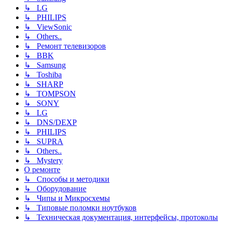
↳ LG
↳ PHILIPS
↳ ViewSonic
↳ Others..
↳ Ремонт телевизоров
↳ BBK
↳ Samsung
↳ Toshiba
↳ SHARP
↳ TOMPSON
↳ SONY
↳ LG
↳ DNS/DEXP
↳ PHILIPS
↳ SUPRA
↳ Others..
↳ Mystery
О ремонте
↳ Способы и методики
↳ Оборудование
↳ Чипы и Микросхемы
↳ Типовые поломки ноутбуков
↳ Техническая документация, интерфейсы, протоколы