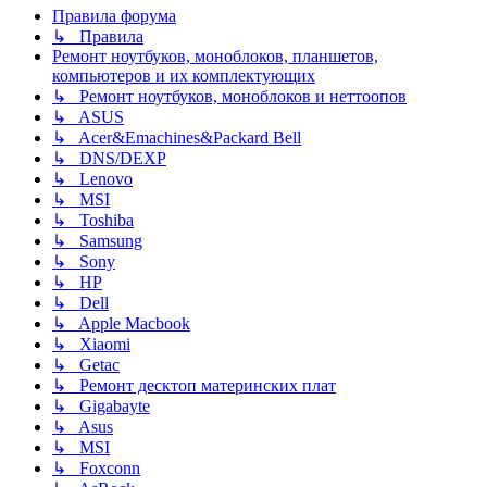
Правила форума
↳ Правила
Ремонт ноутбуков, моноблоков, планшетов,
компьютеров и их комплектующих
↳ Ремонт ноутбуков, моноблоков и неттоопов
↳ ASUS
↳ Acer&Emachines&Packard Bell
↳ DNS/DEXP
↳ Lenovo
↳ MSI
↳ Toshiba
↳ Samsung
↳ Sony
↳ HP
↳ Dell
↳ Apple Macbook
↳ Xiaomi
↳ Getac
↳ Ремонт десктоп материнских плат
↳ Gigabayte
↳ Asus
↳ MSI
↳ Foxconn