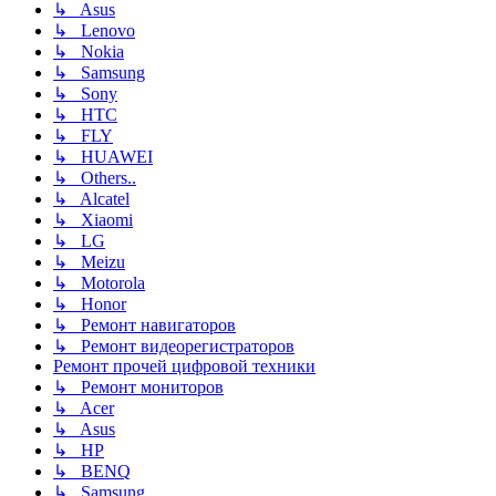
↳ Asus
↳ Lenovo
↳ Nokia
↳ Samsung
↳ Sony
↳ HTC
↳ FLY
↳ HUAWEI
↳ Others..
↳ Alcatel
↳ Xiaomi
↳ LG
↳ Meizu
↳ Motorola
↳ Honor
↳ Ремонт навигаторов
↳ Ремонт видеорегистраторов
Ремонт прочей цифровой техники
↳ Ремонт мониторов
↳ Acer
↳ Asus
↳ HP
↳ BENQ
↳ Samsung