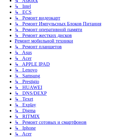
↳ AsRock
↳ Intel
↳ ECS
↳ Ремонт видеокарт
↳ Ремонт Импульсных Блоков Питания
↳ Ремонт оперативной памяти
↳ Ремонт жестких дисков
Ремонт мобильной техники
↳ Ремонт планшетов
↳ Asus
↳ Acer
↳ APPLE IPAD
↳ Lenovo
↳ Samsung
↳ Prestigio
↳ HUAWEI
↳ DNS/DEXP
↳ Texet
↳ Explay
↳ Digma
↳ RITMIX
↳ Ремонт сотовых и смартфонов
↳ Iphone
↳ Acer