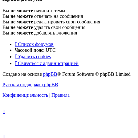
Вы
не можете
начинать темы
Вы
не можете
отвечать на сообщения
Вы
не можете
редактировать свои сообщения
Вы
не можете
удалять свои сообщения
Вы
не можете
добавлять вложения
Список форумов
Часовой пояс:
UTC
Удалить cookies
Связаться
С
в
я
з
а
т
ь
с
я
с
а
д
м
и
н
и
с
т
р
а
ц
и
е
й
с
Создано на основе
phpBB
® Forum Software © phpBB Limited
администрацией
Русская поддержка phpBB
Конфиденциальность
|
Правила