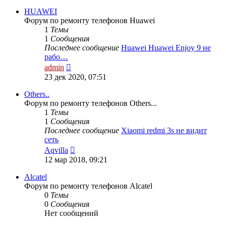
HUAWEI
Форум по ремонту телефонов Huawei
1
Темы
1
Сообщения
Последнее сообщение
Huawei Huawei Enjoy 9 не
рабо…
Перейти
admin
к
23 дек 2020, 07:51
последнему
сообщению
Others..
Форум по ремонту телефонов Others...
1
Темы
1
Сообщения
Последнее сообщение
Xiaomi redmi 3s не видит
сеть
Перейти
Aqvilla
к
12 мар 2018, 09:21
последнему
сообщению
Alcatel
Форум по ремонту телефонов Alcatel
0
Темы
0
Сообщения
Нет сообщений