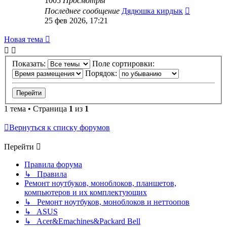
1005
Просмотры
Последнее сообщение
Дядюшка кирдык
25 фев 2026, 17:21
Новая
Н
о
в
а
я
т
е
м
а
тема
Показать:
Поле сортировки:
Порядок:
1 тема • Страница
1
из
1
Вернуться к списку форумов
Перейти
Правила форума
↳ Правила
Ремонт ноутбуков, моноблоков, планшетов,
компьютеров и их комплектующих
↳ Ремонт ноутбуков, моноблоков и неттоопов
↳ ASUS
↳ Acer&Emachines&Packard Bell