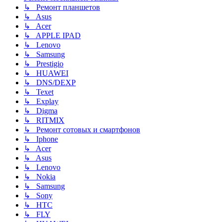
↳ Ремонт планшетов
↳ Asus
↳ Acer
↳ APPLE IPAD
↳ Lenovo
↳ Samsung
↳ Prestigio
↳ HUAWEI
↳ DNS/DEXP
↳ Texet
↳ Explay
↳ Digma
↳ RITMIX
↳ Ремонт сотовых и смартфонов
↳ Iphone
↳ Acer
↳ Asus
↳ Lenovo
↳ Nokia
↳ Samsung
↳ Sony
↳ HTC
↳ FLY