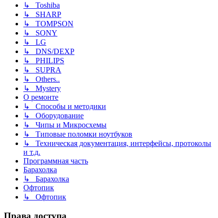
↳ Toshiba
↳ SHARP
↳ TOMPSON
↳ SONY
↳ LG
↳ DNS/DEXP
↳ PHILIPS
↳ SUPRA
↳ Others..
↳ Mystery
О ремонте
↳ Способы и методики
↳ Оборудование
↳ Чипы и Микросхемы
↳ Типовые поломки ноутбуков
↳ Техническая документация, интерфейсы, протоколы
и т.д.
Программная часть
Барахолка
↳ Барахолка
Офтопик
↳ Офтопик
Права доступа