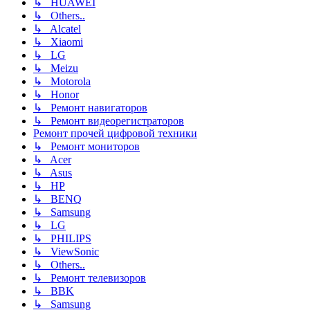
↳ HUAWEI
↳ Others..
↳ Alcatel
↳ Xiaomi
↳ LG
↳ Meizu
↳ Motorola
↳ Honor
↳ Ремонт навигаторов
↳ Ремонт видеорегистраторов
Ремонт прочей цифровой техники
↳ Ремонт мониторов
↳ Acer
↳ Asus
↳ HP
↳ BENQ
↳ Samsung
↳ LG
↳ PHILIPS
↳ ViewSonic
↳ Others..
↳ Ремонт телевизоров
↳ BBK
↳ Samsung