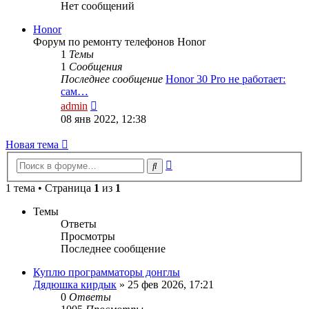
Нет сообщений
Honor
Форум по ремонту телефонов Honor
1
Темы
1
Сообщения
Последнее сообщение
Honor 30 Pro не работает:
сам…
Перейти
admin
к
08 янв 2022, 12:38
последнему
сообщению
Новая
Н
о
в
а
я
т
е
м
а
тема
Расширенный
Поиск
поиск
1 тема • Страница
1
из
1
Темы
Ответы
Просмотры
Последнее сообщение
Куплю программаторы донглы
Дядюшка кирдык
»
25 фев 2026, 17:21
0
Ответы