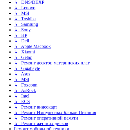
↳ DNS/DEXP
↳ Lenovo
↳ MSI
↳ Toshiba
↳ Samsung
↳ Sony
↳ HP
↳ Dell
↳ Apple Macbook
↳ Xiaomi
↳ Getac
↳ Ремонт десктоп материнских плат
↳ Gigabayte
↳ Asus
↳ MSI
↳ Foxconn
↳ AsRock
↳ Intel
↳ ECS
↳ Ремонт видеокарт
↳ Ремонт Импульсных Блоков Питания
↳ Ремонт оперативной памяти
↳ Ремонт жестких дисков
Ремонт мобильной техники