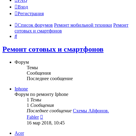
FAQ
Вход
Р
е
г
и
с
т
р
а
ц
и
я
Список форумов
Ремонт мобильной техники
Ремонт
сотовых и смартфонов
Поиск
Ремонт сотовых и смартфонов
Форум
Темы
Сообщения
Последнее сообщение
Iphone
Форум по ремонту Iphone
1
Темы
1
Сообщения
Последнее сообщение
Схемы Айфонов.
Перейти
Fabler
к
16 мар 2018, 10:45
последнему
сообщению
Acer