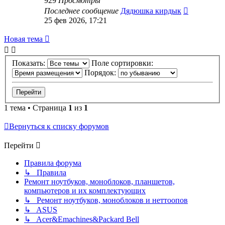
929
Просмотры
Последнее сообщение
Дядюшка кирдык
25 фев 2026, 17:21
Новая
Н
о
в
а
я
т
е
м
а
тема
Показать:
Поле сортировки:
Порядок:
1 тема • Страница
1
из
1
Вернуться к списку форумов
Перейти
Правила форума
↳ Правила
Ремонт ноутбуков, моноблоков, планшетов,
компьютеров и их комплектующих
↳ Ремонт ноутбуков, моноблоков и неттоопов
↳ ASUS
↳ Acer&Emachines&Packard Bell