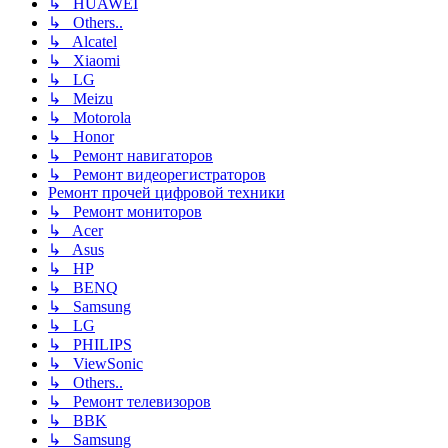
↳ HUAWEI
↳ Others..
↳ Alcatel
↳ Xiaomi
↳ LG
↳ Meizu
↳ Motorola
↳ Honor
↳ Ремонт навигаторов
↳ Ремонт видеорегистраторов
Ремонт прочей цифровой техники
↳ Ремонт мониторов
↳ Acer
↳ Asus
↳ HP
↳ BENQ
↳ Samsung
↳ LG
↳ PHILIPS
↳ ViewSonic
↳ Others..
↳ Ремонт телевизоров
↳ BBK
↳ Samsung