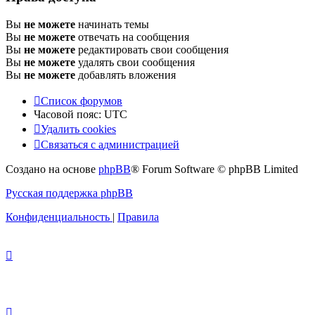
Вы
не можете
начинать темы
Вы
не можете
отвечать на сообщения
Вы
не можете
редактировать свои сообщения
Вы
не можете
удалять свои сообщения
Вы
не можете
добавлять вложения
Список форумов
Часовой пояс:
UTC
Удалить cookies
Связаться
С
в
я
з
а
т
ь
с
я
с
а
д
м
и
н
и
с
т
р
а
ц
и
е
й
с
Создано на основе
phpBB
® Forum Software © phpBB Limited
администрацией
Русская поддержка phpBB
Конфиденциальность
|
Правила