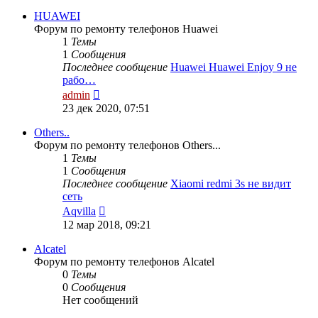
HUAWEI
Форум по ремонту телефонов Huawei
1
Темы
1
Сообщения
Последнее сообщение
Huawei Huawei Enjoy 9 не
рабо…
Перейти
admin
к
23 дек 2020, 07:51
последнему
сообщению
Others..
Форум по ремонту телефонов Others...
1
Темы
1
Сообщения
Последнее сообщение
Xiaomi redmi 3s не видит
сеть
Перейти
Aqvilla
к
12 мар 2018, 09:21
последнему
сообщению
Alcatel
Форум по ремонту телефонов Alcatel
0
Темы
0
Сообщения
Нет сообщений