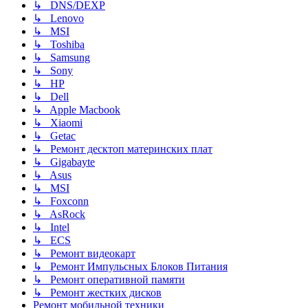
↳ DNS/DEXP
↳ Lenovo
↳ MSI
↳ Toshiba
↳ Samsung
↳ Sony
↳ HP
↳ Dell
↳ Apple Macbook
↳ Xiaomi
↳ Getac
↳ Ремонт десктоп материнских плат
↳ Gigabayte
↳ Asus
↳ MSI
↳ Foxconn
↳ AsRock
↳ Intel
↳ ECS
↳ Ремонт видеокарт
↳ Ремонт Импульсных Блоков Питания
↳ Ремонт оперативной памяти
↳ Ремонт жестких дисков
Ремонт мобильной техники