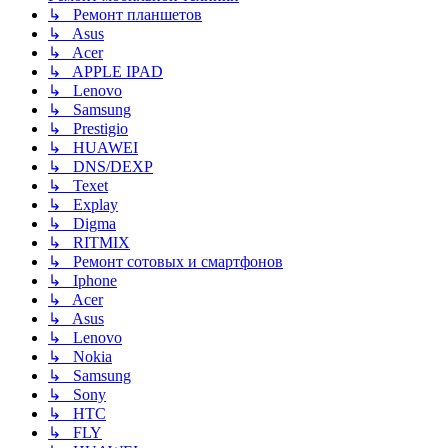
↳ Ремонт планшетов
↳ Asus
↳ Acer
↳ APPLE IPAD
↳ Lenovo
↳ Samsung
↳ Prestigio
↳ HUAWEI
↳ DNS/DEXP
↳ Texet
↳ Explay
↳ Digma
↳ RITMIX
↳ Ремонт сотовых и смартфонов
↳ Iphone
↳ Acer
↳ Asus
↳ Lenovo
↳ Nokia
↳ Samsung
↳ Sony
↳ HTC
↳ FLY