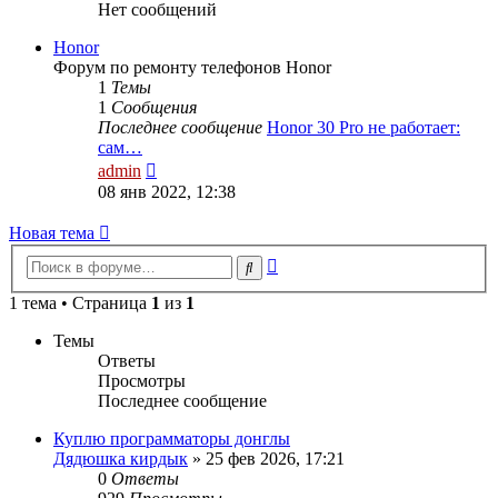
Нет сообщений
Honor
Форум по ремонту телефонов Honor
1
Темы
1
Сообщения
Последнее сообщение
Honor 30 Pro не работает:
сам…
Перейти
admin
к
08 янв 2022, 12:38
последнему
сообщению
Новая
Н
о
в
а
я
т
е
м
а
тема
Расширенный
Поиск
поиск
1 тема • Страница
1
из
1
Темы
Ответы
Просмотры
Последнее сообщение
Куплю программаторы донглы
Дядюшка кирдык
»
25 фев 2026, 17:21
0
Ответы