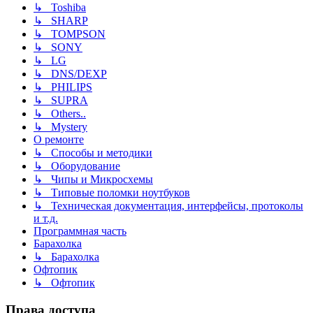
↳ Toshiba
↳ SHARP
↳ TOMPSON
↳ SONY
↳ LG
↳ DNS/DEXP
↳ PHILIPS
↳ SUPRA
↳ Others..
↳ Mystery
О ремонте
↳ Способы и методики
↳ Оборудование
↳ Чипы и Микросхемы
↳ Типовые поломки ноутбуков
↳ Техническая документация, интерфейсы, протоколы
и т.д.
Программная часть
Барахолка
↳ Барахолка
Офтопик
↳ Офтопик
Права доступа