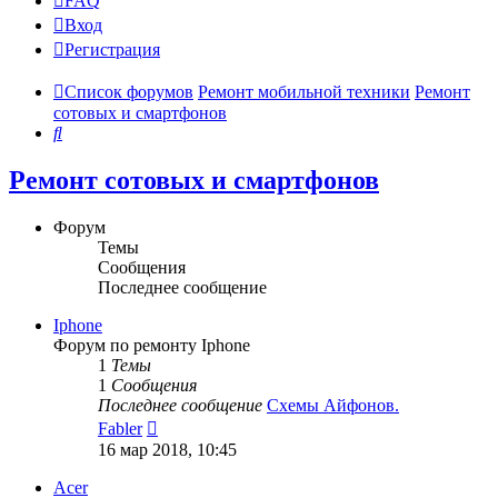
FAQ
Вход
Р
е
г
и
с
т
р
а
ц
и
я
Список форумов
Ремонт мобильной техники
Ремонт
сотовых и смартфонов
Поиск
Ремонт сотовых и смартфонов
Форум
Темы
Сообщения
Последнее сообщение
Iphone
Форум по ремонту Iphone
1
Темы
1
Сообщения
Последнее сообщение
Схемы Айфонов.
Перейти
Fabler
к
16 мар 2018, 10:45
последнему
сообщению
Acer