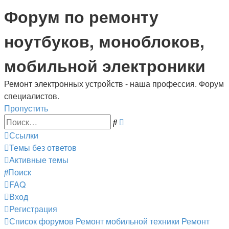
Регистрация
Форум по ремонту
ноутбуков, моноблоков,
мобильной электроники
Ремонт электронных устройств - наша профессия. Форум
специалистов.
Пропустить
Расширенный
Поиск
поиск
Ссылки
Темы без ответов
Активные темы
Поиск
FAQ
Вход
Р
е
г
и
с
т
р
а
ц
и
я
Список форумов
Ремонт мобильной техники
Ремонт