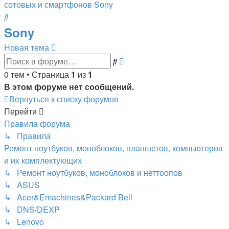
сотовых и смартфонов
Sony
Поиск
Sony
Новая
Н
о
в
а
я
т
е
м
а
Расширенный
тема
Поиск
поиск
0 тем • Страница
1
из
1
В этом форуме нет сообщений.
Вернуться к списку форумов
Перейти
Правила форума
↳ Правила
Ремонт ноутбуков, моноблоков, планшетов, компьютеров
и их комплектующих
↳ Ремонт ноутбуков, моноблоков и неттоопов
↳ ASUS
↳ Acer&Emachines&Packard Bell
↳ DNS/DEXP
↳ Lenovo