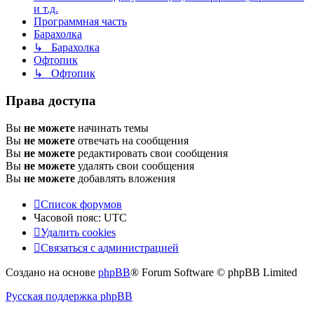
и т.д.
Программная часть
Барахолка
↳ Барахолка
Офтопик
↳ Офтопик
Права доступа
Вы
не можете
начинать темы
Вы
не можете
отвечать на сообщения
Вы
не можете
редактировать свои сообщения
Вы
не можете
удалять свои сообщения
Вы
не можете
добавлять вложения
Список форумов
Часовой пояс:
UTC
Удалить cookies
Связаться
С
в
я
з
а
т
ь
с
я
с
а
д
м
и
н
и
с
т
р
а
ц
и
е
й
с
Создано на основе
phpBB
® Forum Software © phpBB Limited
администрацией
Русская поддержка phpBB