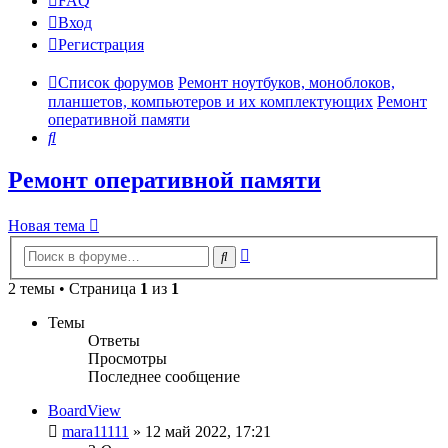
FAQ
Вход
Р
е
г
и
с
т
р
а
ц
и
я
Список форумов
Ремонт ноутбуков, моноблоков,
планшетов, компьютеров и их комплектующих
Ремонт
оперативной памяти
Поиск
Ремонт оперативной памяти
Новая
Н
о
в
а
я
т
е
м
а
тема
Расширенный
Поиск
поиск
2 темы • Страница
1
из
1
Темы
Ответы
Просмотры
Последнее сообщение
BoardView
mara11111
»
12 май 2022, 17:21