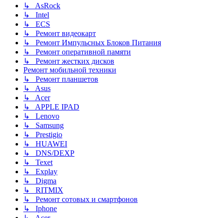
↳ AsRock
↳ Intel
↳ ECS
↳ Ремонт видеокарт
↳ Ремонт Импульсных Блоков Питания
↳ Ремонт оперативной памяти
↳ Ремонт жестких дисков
Ремонт мобильной техники
↳ Ремонт планшетов
↳ Asus
↳ Acer
↳ APPLE IPAD
↳ Lenovo
↳ Samsung
↳ Prestigio
↳ HUAWEI
↳ DNS/DEXP
↳ Texet
↳ Explay
↳ Digma
↳ RITMIX
↳ Ремонт сотовых и смартфонов
↳ Iphone
↳ Acer