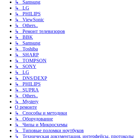
↳ Samsung
↳ LG
↳ PHILIPS
↳ ViewSonic
↳ Others..
↳ Ремонт телевизоров
↳ BBK
↳ Samsung
↳ Toshiba
↳ SHARP
↳ TOMPSON
↳ SONY
↳ LG
↳ DNS/DEXP
↳ PHILIPS
↳ SUPRA
↳ Others..
↳ Mystery
О ремонте
↳ Способы и методики
↳ Оборудование
↳ Чипы и Микросхемы
↳ Типовые поломки ноутбуков
↳ Техническая документация, интерфейсы, протоколы