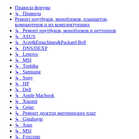
Правила форума
↳ Правила
Ремонт ноутбуков, моноблоков, планшетов,
компьютеров и их комплектующих
↳ Ремонт ноутбуков, моноблоков и неттоопов
↳ ASUS
↳ Acer&Emachines&Packard Bell
↳ DNS/DEXP
↳ Lenovo
↳ MSI
↳ Toshiba
↳ Samsung
↳ Sony
↳ HP
↳ Dell
↳ Apple Macbook
↳ Xiaomi
↳ Getac
↳ Ремонт десктоп материнских плат
↳ Gigabayte
↳ Asus
↳ MSI
↳ Foxconn