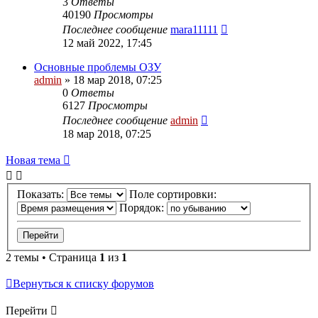
3
Ответы
40190
Просмотры
Последнее сообщение
mara11111
12 май 2022, 17:45
Основные проблемы ОЗУ
admin
»
18 мар 2018, 07:25
0
Ответы
6127
Просмотры
Последнее сообщение
admin
18 мар 2018, 07:25
Новая
Н
о
в
а
я
т
е
м
а
тема
Показать:
Поле сортировки:
Порядок:
2 темы • Страница
1
из
1
Вернуться к списку форумов
Перейти