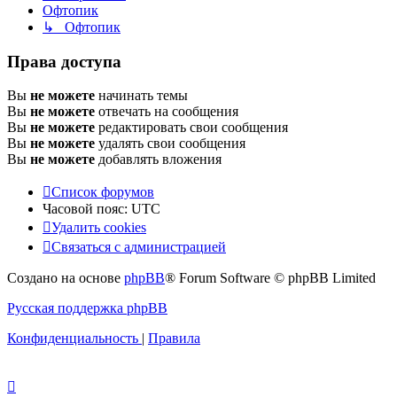
Офтопик
↳ Офтопик
Права доступа
Вы
не можете
начинать темы
Вы
не можете
отвечать на сообщения
Вы
не можете
редактировать свои сообщения
Вы
не можете
удалять свои сообщения
Вы
не можете
добавлять вложения
Список форумов
Часовой пояс:
UTC
Удалить cookies
Связаться
С
в
я
з
а
т
ь
с
я
с
а
д
м
и
н
и
с
т
р
а
ц
и
е
й
с
Создано на основе
phpBB
® Forum Software © phpBB Limited
администрацией
Русская поддержка phpBB
Конфиденциальность
|
Правила