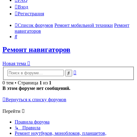
FAQ
Вход
Р
е
г
и
с
т
р
а
ц
и
я
Список форумов
Ремонт мобильной техники
Ремонт
навигаторов
Поиск
Ремонт навигаторов
Новая
Н
о
в
а
я
т
е
м
а
тема
Расширенный
Поиск
поиск
0 тем • Страница
1
из
1
В этом форуме нет сообщений.
Вернуться к списку форумов
Перейти
Правила форума
↳ Правила
Ремонт ноутбуков, моноблоков, планшетов,