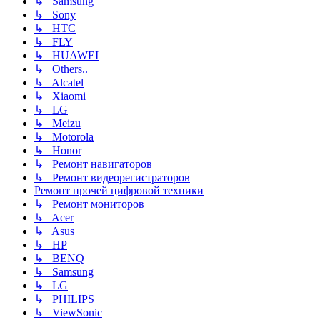
↳ Samsung
↳ Sony
↳ HTC
↳ FLY
↳ HUAWEI
↳ Others..
↳ Alcatel
↳ Xiaomi
↳ LG
↳ Meizu
↳ Motorola
↳ Honor
↳ Ремонт навигаторов
↳ Ремонт видеорегистраторов
Ремонт прочей цифровой техники
↳ Ремонт мониторов
↳ Acer
↳ Asus
↳ HP
↳ BENQ
↳ Samsung
↳ LG
↳ PHILIPS
↳ ViewSonic