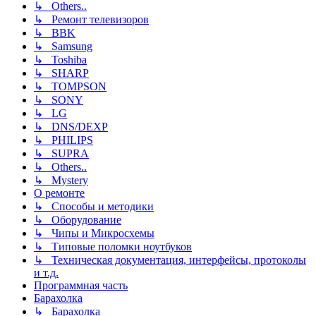
↳ Others..
↳ Ремонт телевизоров
↳ BBK
↳ Samsung
↳ Toshiba
↳ SHARP
↳ TOMPSON
↳ SONY
↳ LG
↳ DNS/DEXP
↳ PHILIPS
↳ SUPRA
↳ Others..
↳ Mystery
О ремонте
↳ Способы и методики
↳ Оборудование
↳ Чипы и Микросхемы
↳ Типовые поломки ноутбуков
↳ Техническая документация, интерфейсы, протоколы
и т.д.
Программная часть
Барахолка
↳ Барахолка