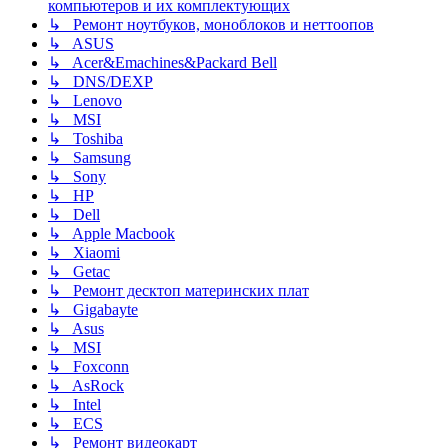
компьютеров и их комплектующих
↳ Ремонт ноутбуков, моноблоков и неттоопов
↳ ASUS
↳ Acer&Emachines&Packard Bell
↳ DNS/DEXP
↳ Lenovo
↳ MSI
↳ Toshiba
↳ Samsung
↳ Sony
↳ HP
↳ Dell
↳ Apple Macbook
↳ Xiaomi
↳ Getac
↳ Ремонт десктоп материнских плат
↳ Gigabayte
↳ Asus
↳ MSI
↳ Foxconn
↳ AsRock
↳ Intel
↳ ECS
↳ Ремонт видеокарт