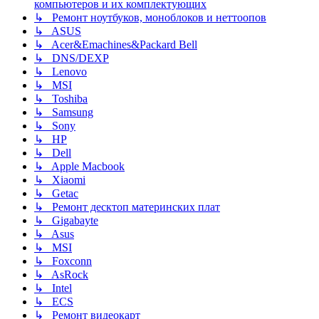
компьютеров и их комплектующих
↳ Ремонт ноутбуков, моноблоков и неттоопов
↳ ASUS
↳ Acer&Emachines&Packard Bell
↳ DNS/DEXP
↳ Lenovo
↳ MSI
↳ Toshiba
↳ Samsung
↳ Sony
↳ HP
↳ Dell
↳ Apple Macbook
↳ Xiaomi
↳ Getac
↳ Ремонт десктоп материнских плат
↳ Gigabayte
↳ Asus
↳ MSI
↳ Foxconn
↳ AsRock
↳ Intel
↳ ECS
↳ Ремонт видеокарт