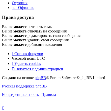
Офтопик
↳ Офтопик
Права доступа
Вы
не можете
начинать темы
Вы
не можете
отвечать на сообщения
Вы
не можете
редактировать свои сообщения
Вы
не можете
удалять свои сообщения
Вы
не можете
добавлять вложения
Список форумов
Часовой пояс:
UTC
Удалить cookies
Связаться
С
в
я
з
а
т
ь
с
я
с
а
д
м
и
н
и
с
т
р
а
ц
и
е
й
с
Создано на основе
phpBB
® Forum Software © phpBB Limited
администрацией
Русская поддержка phpBB
Конфиденциальность
|
Правила