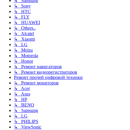
↳ Samsung
↳ Sony
↳ HTC
↳ FLY
↳ HUAWEI
↳ Others..
↳ Alcatel
↳ Xiaomi
↳ LG
↳ Meizu
↳ Motorola
↳ Honor
↳ Ремонт навигаторов
↳ Ремонт видеорегистраторов
Ремонт прочей цифровой техники
↳ Ремонт мониторов
↳ Acer
↳ Asus
↳ HP
↳ BENQ
↳ Samsung
↳ LG
↳ PHILIPS
↳ ViewSonic