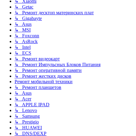
↳ Xiaomi
↳ Getac
↳ Ремонт десктоп материнских плат
↳ Gigabayte
↳ Asus
↳ MSI
↳ Foxconn
↳ AsRock
↳ Intel
↳ ECS
↳ Ремонт видеокарт
↳ Ремонт Импульсных Блоков Питания
↳ Ремонт оперативной памяти
↳ Ремонт жестких дисков
Ремонт мобильной техники
↳ Ремонт планшетов
↳ Asus
↳ Acer
↳ APPLE IPAD
↳ Lenovo
↳ Samsung
↳ Prestigio
↳ HUAWEI
↳ DNS/DEXP