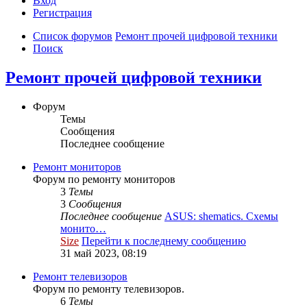
Вход
Р
е
г
и
с
т
р
а
ц
и
я
Список форумов
Ремонт прочей цифровой техники
Поиск
Ремонт прочей цифровой техники
Форум
Темы
Сообщения
Последнее сообщение
Ремонт мониторов
Форум по ремонту мониторов
3
Темы
3
Сообщения
Последнее сообщение
ASUS: shematics. Схемы
монито…
Size
Перейти к последнему сообщению
31 май 2023, 08:19
Ремонт телевизоров
Форум по ремонту телевизоров.
6
Темы