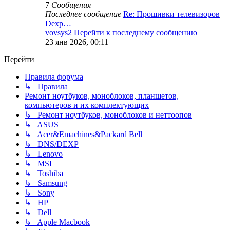
7
Сообщения
Последнее сообщение
Re: Прошивки телевизоров
Dexp…
vovsys2
Перейти к последнему сообщению
23 янв 2026, 00:11
Перейти
Правила форума
↳ Правила
Ремонт ноутбуков, моноблоков, планшетов,
компьютеров и их комплектующих
↳ Ремонт ноутбуков, моноблоков и неттоопов
↳ ASUS
↳ Acer&Emachines&Packard Bell
↳ DNS/DEXP
↳ Lenovo
↳ MSI
↳ Toshiba
↳ Samsung
↳ Sony
↳ HP
↳ Dell
↳ Apple Macbook