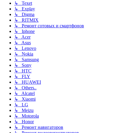
↳ Texet
↳ Explay
↳ Digma
↳ RITMIX
↳ Ремонт сотовых и смартфонов
↳ Iphone
↳ Acer
↳ Asus
↳ Lenovo
↳ Nokia
↳ Samsung
↳ Sony
↳ HTC
↳ FLY
↳ HUAWEI
↳ Others..
↳ Alcatel
↳ Xiaomi
↳ LG
↳ Meizu
↳ Motorola
↳ Honor
↳ Ремонт навигаторов
↳ Ремонт видеорегистраторов