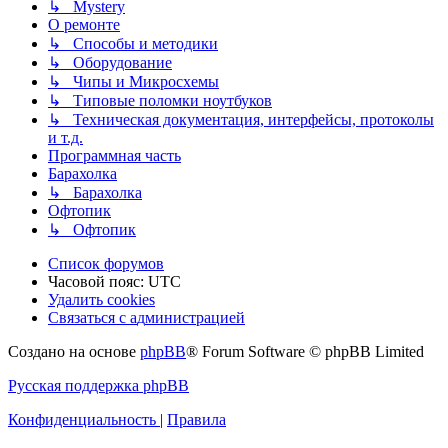
↳ Mystery
О ремонте
↳ Способы и методики
↳ Оборудование
↳ Чипы и Микросхемы
↳ Типовые поломки ноутбуков
↳ Техническая документация, интерфейсы, протоколы
и т.д.
Программная часть
Барахолка
↳ Барахолка
Офтопик
↳ Офтопик
Список форумов
Часовой пояс:
UTC
Удалить cookies
Связаться
С
в
я
з
а
т
ь
с
я
с
а
д
м
и
н
и
с
т
р
а
ц
и
е
й
с
Создано на основе
phpBB
® Forum Software © phpBB Limited
администрацией
Русская поддержка phpBB
Конфиденциальность
|
Правила