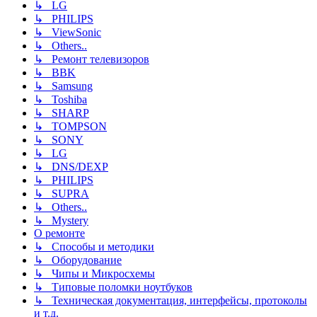
↳ LG
↳ PHILIPS
↳ ViewSonic
↳ Others..
↳ Ремонт телевизоров
↳ BBK
↳ Samsung
↳ Toshiba
↳ SHARP
↳ TOMPSON
↳ SONY
↳ LG
↳ DNS/DEXP
↳ PHILIPS
↳ SUPRA
↳ Others..
↳ Mystery
О ремонте
↳ Способы и методики
↳ Оборудование
↳ Чипы и Микросхемы
↳ Типовые поломки ноутбуков
↳ Техническая документация, интерфейсы, протоколы
и т.д.