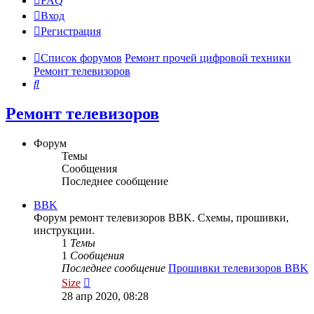
FAQ
Вход
Р
е
г
и
с
т
р
а
ц
и
я
Список форумов
Ремонт прочей цифровой техники
Ремонт телевизоров
Поиск
Ремонт телевизоров
Форум
Темы
Сообщения
Последнее сообщение
BBK
Форум ремонт телевизоров BBK. Схемы, прошивки,
инструкции.
1
Темы
1
Сообщения
Последнее сообщение
Прошивки телевизоров BBK
Перейти
Size
к
28 апр 2020, 08:28
последнему