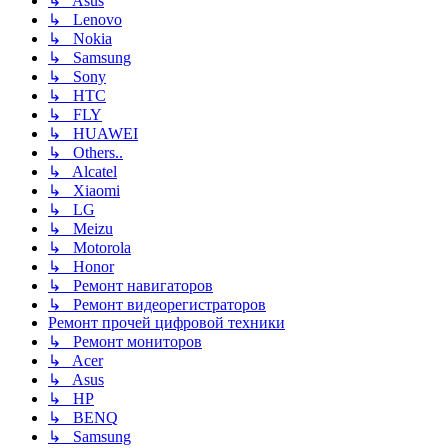
↳ Asus
↳ Lenovo
↳ Nokia
↳ Samsung
↳ Sony
↳ HTC
↳ FLY
↳ HUAWEI
↳ Others..
↳ Alcatel
↳ Xiaomi
↳ LG
↳ Meizu
↳ Motorola
↳ Honor
↳ Ремонт навигаторов
↳ Ремонт видеорегистраторов
Ремонт прочей цифровой техники
↳ Ремонт мониторов
↳ Acer
↳ Asus
↳ HP
↳ BENQ
↳ Samsung