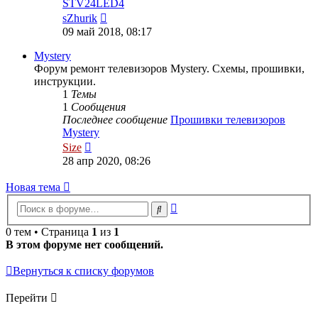
STV24LED4
Перейти
sZhurik
к
09 май 2018, 08:17
последнему
сообщению
Mystery
Форум ремонт телевизоров Mystery. Схемы, прошивки,
инструкции.
1
Темы
1
Сообщения
Последнее сообщение
Прошивки телевизоров
Mystery
Перейти
Size
к
28 апр 2020, 08:26
последнему
сообщению
Новая
Н
о
в
а
я
т
е
м
а
тема
Расширенный
Поиск
поиск
0 тем • Страница
1
из
1
В этом форуме нет сообщений.
Вернуться к списку форумов
Перейти