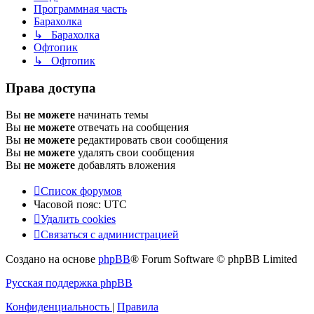
Программная часть
Барахолка
↳ Барахолка
Офтопик
↳ Офтопик
Права доступа
Вы
не можете
начинать темы
Вы
не можете
отвечать на сообщения
Вы
не можете
редактировать свои сообщения
Вы
не можете
удалять свои сообщения
Вы
не можете
добавлять вложения
Список форумов
Часовой пояс:
UTC
Удалить cookies
Связаться
С
в
я
з
а
т
ь
с
я
с
а
д
м
и
н
и
с
т
р
а
ц
и
е
й
с
Создано на основе
phpBB
® Forum Software © phpBB Limited
администрацией
Русская поддержка phpBB
Конфиденциальность
|
Правила