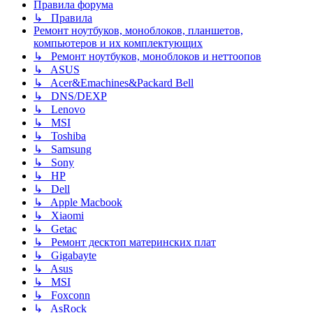
Правила форума
↳ Правила
Ремонт ноутбуков, моноблоков, планшетов,
компьютеров и их комплектующих
↳ Ремонт ноутбуков, моноблоков и неттоопов
↳ ASUS
↳ Acer&Emachines&Packard Bell
↳ DNS/DEXP
↳ Lenovo
↳ MSI
↳ Toshiba
↳ Samsung
↳ Sony
↳ HP
↳ Dell
↳ Apple Macbook
↳ Xiaomi
↳ Getac
↳ Ремонт десктоп материнских плат
↳ Gigabayte
↳ Asus
↳ MSI
↳ Foxconn
↳ AsRock