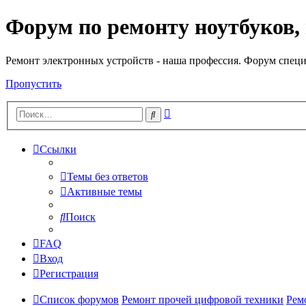
Форум по ремонту ноутбуков,
Регистрация
Ремонт электронных устройств - наша профессия. Форум специ
Пропустить
Расширенный
Поиск
поиск
Ссылки
Темы без ответов
Активные темы
Поиск
FAQ
Вход
Р
е
г
и
с
т
р
а
ц
и
я
Список форумов
Ремонт прочей цифровой техники
Рем