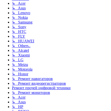
↳ Acer
↳ Asus
↳ Lenovo
↳ Nokia
↳ Samsung
↳ Sony
↳ HTC
↳ FLY
↳ HUAWEI
↳ Others..
↳ Alcatel
↳ Xiaomi
↳ LG
↳ Meizu
↳ Motorola
↳ Honor
↳ Ремонт навигаторов
↳ Ремонт видеорегистраторов
Ремонт прочей цифровой техники
↳ Ремонт мониторов
↳ Acer
↳ Asus
↳ HP