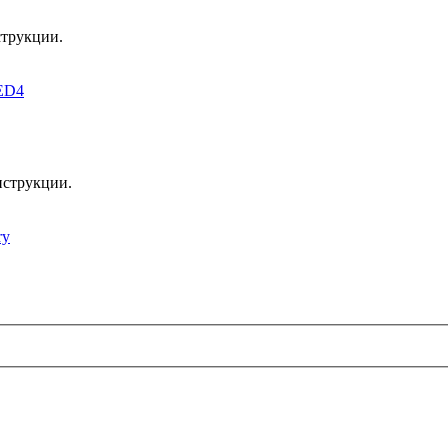
струкции.
ED4
нструкции.
ry