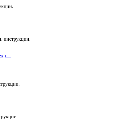
укции.
, инструкции.
Dexp…
струкции.
трукции.