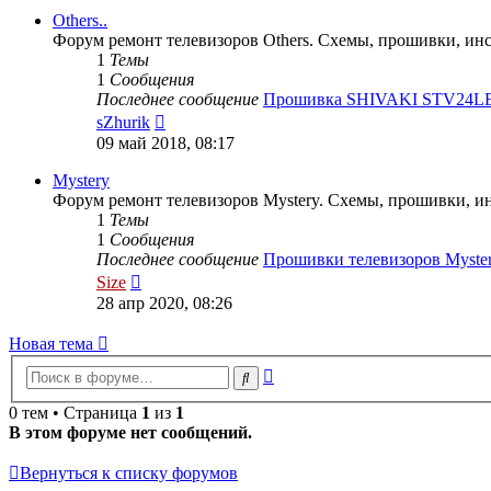
Others..
Форум ремонт телевизоров Others. Схемы, прошивки, ин
1
Темы
1
Сообщения
Последнее сообщение
Прошивка SHIVAKI STV24L
Перейти
sZhurik
к
09 май 2018, 08:17
последнему
сообщению
Mystery
Форум ремонт телевизоров Mystery. Схемы, прошивки, и
1
Темы
1
Сообщения
Последнее сообщение
Прошивки телевизоров Myste
Перейти
Size
к
28 апр 2020, 08:26
последнему
сообщению
Новая
Н
о
в
а
я
т
е
м
а
тема
Расширенный
Поиск
поиск
0 тем • Страница
1
из
1
В этом форуме нет сообщений.
Вернуться к списку форумов