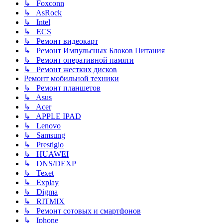
↳ Foxconn
↳ AsRock
↳ Intel
↳ ECS
↳ Ремонт видеокарт
↳ Ремонт Импульсных Блоков Питания
↳ Ремонт оперативной памяти
↳ Ремонт жестких дисков
Ремонт мобильной техники
↳ Ремонт планшетов
↳ Asus
↳ Acer
↳ APPLE IPAD
↳ Lenovo
↳ Samsung
↳ Prestigio
↳ HUAWEI
↳ DNS/DEXP
↳ Texet
↳ Explay
↳ Digma
↳ RITMIX
↳ Ремонт сотовых и смартфонов
↳ Iphone