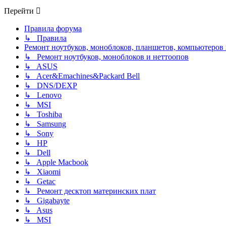
Перейти
Правила форума
↳ Правила
Ремонт ноутбуков, моноблоков, планшетов, компьютеров
↳ Ремонт ноутбуков, моноблоков и неттоопов
↳ ASUS
↳ Acer&Emachines&Packard Bell
↳ DNS/DEXP
↳ Lenovo
↳ MSI
↳ Toshiba
↳ Samsung
↳ Sony
↳ HP
↳ Dell
↳ Apple Macbook
↳ Xiaomi
↳ Getac
↳ Ремонт десктоп материнских плат
↳ Gigabayte
↳ Asus
↳ MSI