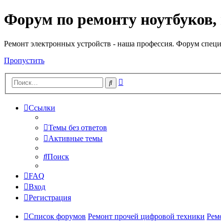
Форум по ремонту ноутбуков,
Регистрация
Ремонт электронных устройств - наша профессия. Форум специ
Пропустить
Расширенный
Поиск
поиск
Ссылки
Темы без ответов
Активные темы
Поиск
FAQ
Вход
Р
е
г
и
с
т
р
а
ц
и
я
Список форумов
Ремонт прочей цифровой техники
Рем