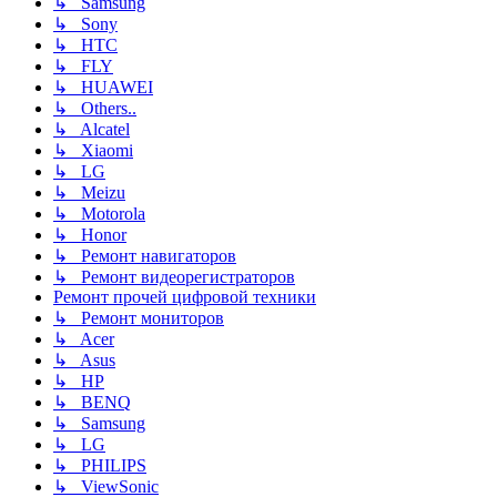
↳ Samsung
↳ Sony
↳ HTC
↳ FLY
↳ HUAWEI
↳ Others..
↳ Alcatel
↳ Xiaomi
↳ LG
↳ Meizu
↳ Motorola
↳ Honor
↳ Ремонт навигаторов
↳ Ремонт видеорегистраторов
Ремонт прочей цифровой техники
↳ Ремонт мониторов
↳ Acer
↳ Asus
↳ HP
↳ BENQ
↳ Samsung
↳ LG
↳ PHILIPS
↳ ViewSonic