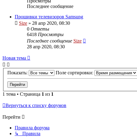
Просмотры
Последнее сообщение
Прошивки телевизоров Samsung
Size
»
28 апр 2020, 08:30
0
Ответы
6418
Просмотры
Последнее сообщение
Size
28 апр 2020, 08:30
Новая
Н
о
в
а
я
т
е
м
а
тема
Показать:
Поле сортировки:
1 тема • Страница
1
из
1
Вернуться к списку форумов
Перейти
Правила форума
↳ Правила