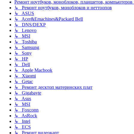
Ремонт ноутбуков, моноблоков, планшетов, компьютеров
↳ Ремонт ноутбуков, моноблоков и неттоопов
↳ ASUS
↳ Acer&Emachines&Packard Bell
↳ DNS/DEXP
↳ Lenovo
↳ MSI
↳ Toshiba
↳ Samsung
↳ Sony
↳ HP
↳ Dell
↳ Apple Macbook
↳ Xiaomi
↳ Getac
↳ Ремонт десктоп материнских плат
↳ Gigabayte
↳ Asus
↳ MSI
↳ Foxconn
↳ AsRock
↳ Intel
↳ ECS
↳ Ремонт видеокарт