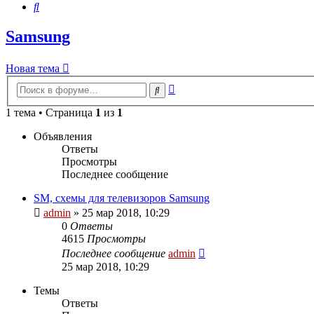
Поиск
Samsung
Новая
Н
о
в
а
я
т
е
м
а
тема
Расширенный
Поиск
поиск
1 тема • Страница
1
из
1
Объявления
Ответы
Просмотры
Последнее сообщение
SM, схемы для телевизоров Samsung
admin
»
25 мар 2018, 10:29
0
Ответы
4615
Просмотры
Последнее сообщение
admin
25 мар 2018, 10:29
Темы
Ответы