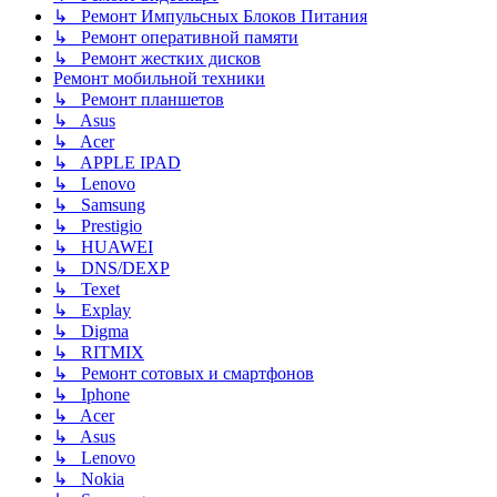
↳ Ремонт Импульсных Блоков Питания
↳ Ремонт оперативной памяти
↳ Ремонт жестких дисков
Ремонт мобильной техники
↳ Ремонт планшетов
↳ Asus
↳ Acer
↳ APPLE IPAD
↳ Lenovo
↳ Samsung
↳ Prestigio
↳ HUAWEI
↳ DNS/DEXP
↳ Texet
↳ Explay
↳ Digma
↳ RITMIX
↳ Ремонт сотовых и смартфонов
↳ Iphone
↳ Acer
↳ Asus
↳ Lenovo
↳ Nokia