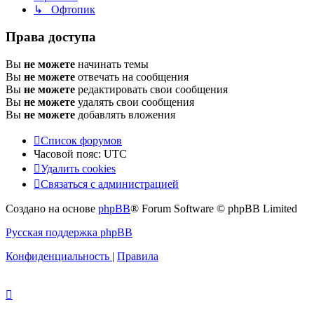
↳ Офтопик
Права доступа
Вы
не можете
начинать темы
Вы
не можете
отвечать на сообщения
Вы
не можете
редактировать свои сообщения
Вы
не можете
удалять свои сообщения
Вы
не можете
добавлять вложения
Список форумов
Часовой пояс:
UTC
Удалить cookies
Связаться
С
в
я
з
а
т
ь
с
я
с
а
д
м
и
н
и
с
т
р
а
ц
и
е
й
с
Создано на основе
phpBB
® Forum Software © phpBB Limited
администрацией
Русская поддержка phpBB
Конфиденциальность
|
Правила