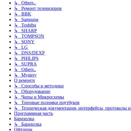
↳ Others..
↳ Ремонт телевизоров
↳ BBK
↳ Samsung
↳ Toshiba
↳ SHARP
↳ TOMPSON
↳ SONY
↳ LG
↳ DNS/DEXP
↳ PHILIPS
↳ SUPRA
↳ Others..
↳ Mystery
О ремонте
↳ Способы и методики
↳ Оборудование
↳ Чипы и Микросхемы
↳ Типовые поломки ноутбуков
↳ Техническая документация, интерфейсы, протоколы и 
Программная часть
Барахолка
↳ Барахолка
Офтопик