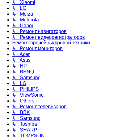
↳ Xiaomi
↳ LG
↳ Meizu
↳ Motorola
↳ Honor
↳ Ремонт навигаторов
↳ Ремонт видеорегистраторов
Ремонт прочей цифровой техники
↳ Ремонт мониторов
↳ Acer
↳ Asus
↳ HP
↳ BENQ
↳ Samsung
↳ LG
↳ PHILIPS
↳ ViewSonic
↳ Others..
↳ Ремонт телевизоров
↳ BBK
↳ Samsung
↳ Toshiba
↳ SHARP
↳ TOMPSON