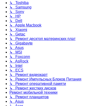
↳ Toshiba
↳ Samsung
↳ Sony
↳ HP
↳ Dell
↳ Apple Macbook
↳ Xiaomi
↳ Getac
↳ Ремонт десктоп материнских плат
↳ Gigabayte
↳ Asus
↳ MSI
↳ Foxconn
↳ AsRock
↳ Intel
↳ ECS
↳ Ремонт видеокарт
↳ Ремонт Импульсных Блоков Питания
↳ Ремонт оперативной памяти
↳ Ремонт жестких дисков
Ремонт мобильной техники
↳ Ремонт планшетов
↳ Asus
↳ Acer