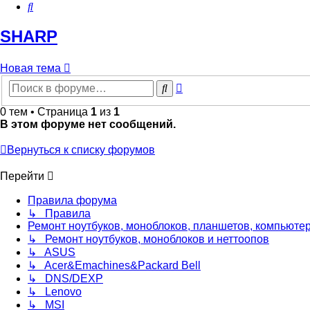
Поиск
SHARP
Новая
Н
о
в
а
я
т
е
м
а
тема
Расширенный
Поиск
поиск
0 тем • Страница
1
из
1
В этом форуме нет сообщений.
Вернуться к списку форумов
Перейти
Правила форума
↳ Правила
Ремонт ноутбуков, моноблоков, планшетов, компьюте
↳ Ремонт ноутбуков, моноблоков и неттоопов
↳ ASUS
↳ Acer&Emachines&Packard Bell
↳ DNS/DEXP
↳ Lenovo
↳ MSI