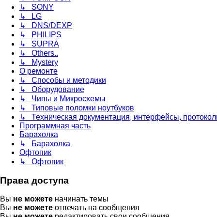
↳ SONY
↳ LG
↳ DNS/DEXP
↳ PHILIPS
↳ SUPRA
↳ Others..
↳ Mystery
О ремонте
↳ Способы и методики
↳ Оборудование
↳ Чипы и Микросхемы
↳ Типовые поломки ноутбуков
↳ Техническая документация, интерфейсы, протоколы
Программная часть
Барахолка
↳ Барахолка
Офтопик
↳ Офтопик
Права доступа
Вы
не можете
начинать темы
Вы
не можете
отвечать на сообщения
Вы
не можете
редактировать свои сообщения