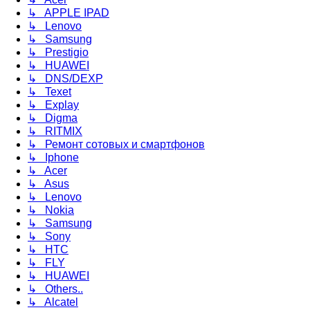
↳ APPLE IPAD
↳ Lenovo
↳ Samsung
↳ Prestigio
↳ HUAWEI
↳ DNS/DEXP
↳ Texet
↳ Explay
↳ Digma
↳ RITMIX
↳ Ремонт сотовых и смартфонов
↳ Iphone
↳ Acer
↳ Asus
↳ Lenovo
↳ Nokia
↳ Samsung
↳ Sony
↳ HTC
↳ FLY
↳ HUAWEI
↳ Others..
↳ Alcatel