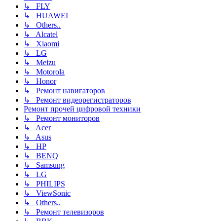
↳ FLY
↳ HUAWEI
↳ Others..
↳ Alcatel
↳ Xiaomi
↳ LG
↳ Meizu
↳ Motorola
↳ Honor
↳ Ремонт навигаторов
↳ Ремонт видеорегистраторов
Ремонт прочей цифровой техники
↳ Ремонт мониторов
↳ Acer
↳ Asus
↳ HP
↳ BENQ
↳ Samsung
↳ LG
↳ PHILIPS
↳ ViewSonic
↳ Others..
↳ Ремонт телевизоров