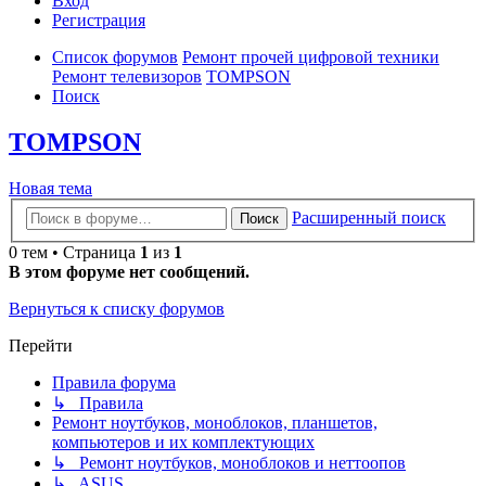
Вход
Р
е
г
и
с
т
р
а
ц
и
я
Список форумов
Ремонт прочей цифровой техники
Ремонт телевизоров
TOMPSON
Поиск
TOMPSON
Новая
Н
о
в
а
я
т
е
м
а
тема
Расширенный поиск
Поиск
0 тем • Страница
1
из
1
В этом форуме нет сообщений.
Вернуться к списку форумов
Перейти
Правила форума
↳ Правила
Ремонт ноутбуков, моноблоков, планшетов,
компьютеров и их комплектующих
↳ Ремонт ноутбуков, моноблоков и неттоопов
↳ ASUS