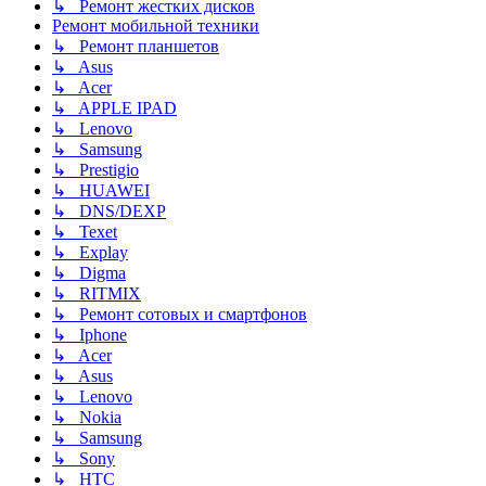
↳ Ремонт жестких дисков
Ремонт мобильной техники
↳ Ремонт планшетов
↳ Asus
↳ Acer
↳ APPLE IPAD
↳ Lenovo
↳ Samsung
↳ Prestigio
↳ HUAWEI
↳ DNS/DEXP
↳ Texet
↳ Explay
↳ Digma
↳ RITMIX
↳ Ремонт сотовых и смартфонов
↳ Iphone
↳ Acer
↳ Asus
↳ Lenovo
↳ Nokia
↳ Samsung
↳ Sony
↳ HTC