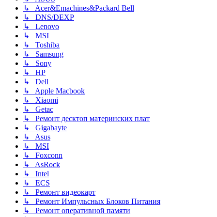
↳ Acer&Emachines&Packard Bell
↳ DNS/DEXP
↳ Lenovo
↳ MSI
↳ Toshiba
↳ Samsung
↳ Sony
↳ HP
↳ Dell
↳ Apple Macbook
↳ Xiaomi
↳ Getac
↳ Ремонт десктоп материнских плат
↳ Gigabayte
↳ Asus
↳ MSI
↳ Foxconn
↳ AsRock
↳ Intel
↳ ECS
↳ Ремонт видеокарт
↳ Ремонт Импульсных Блоков Питания
↳ Ремонт оперативной памяти