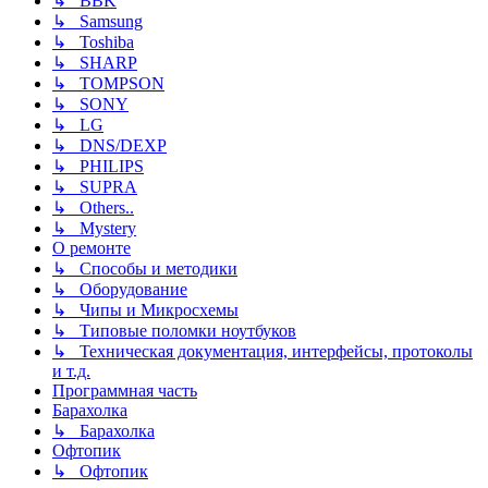
↳ BBK
↳ Samsung
↳ Toshiba
↳ SHARP
↳ TOMPSON
↳ SONY
↳ LG
↳ DNS/DEXP
↳ PHILIPS
↳ SUPRA
↳ Others..
↳ Mystery
О ремонте
↳ Способы и методики
↳ Оборудование
↳ Чипы и Микросхемы
↳ Типовые поломки ноутбуков
↳ Техническая документация, интерфейсы, протоколы
и т.д.
Программная часть
Барахолка
↳ Барахолка
Офтопик
↳ Офтопик