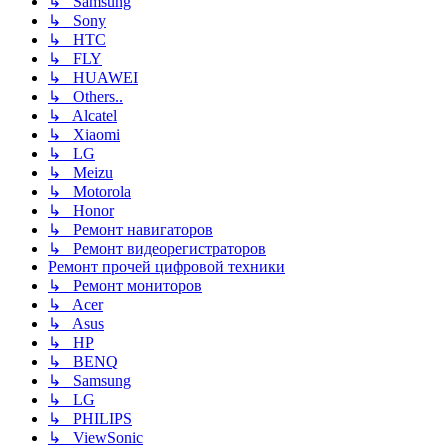
↳ Samsung
↳ Sony
↳ HTC
↳ FLY
↳ HUAWEI
↳ Others..
↳ Alcatel
↳ Xiaomi
↳ LG
↳ Meizu
↳ Motorola
↳ Honor
↳ Ремонт навигаторов
↳ Ремонт видеорегистраторов
Ремонт прочей цифровой техники
↳ Ремонт мониторов
↳ Acer
↳ Asus
↳ HP
↳ BENQ
↳ Samsung
↳ LG
↳ PHILIPS
↳ ViewSonic