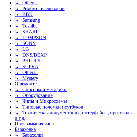
↳ Others..
↳ Ремонт телевизоров
↳ BBK
↳ Samsung
↳ Toshiba
↳ SHARP
↳ TOMPSON
↳ SONY
↳ LG
↳ DNS/DEXP
↳ PHILIPS
↳ SUPRA
↳ Others..
↳ Mystery
О ремонте
↳ Способы и методики
↳ Оборудование
↳ Чипы и Микросхемы
↳ Типовые поломки ноутбуков
↳ Техническая документация, интерфейсы, протоколы
и т.д.
Программная часть
Барахолка
↳ Барахолка