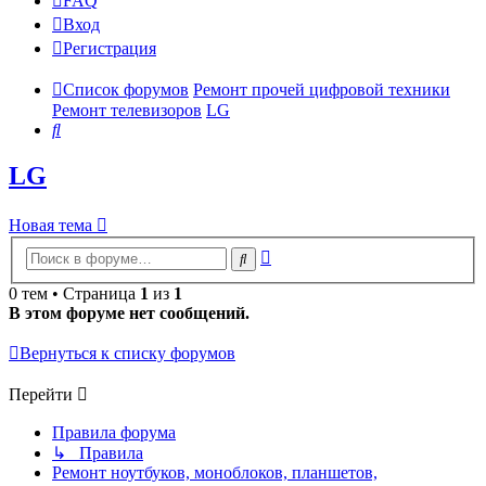
FAQ
Вход
Р
е
г
и
с
т
р
а
ц
и
я
Список форумов
Ремонт прочей цифровой техники
Ремонт телевизоров
LG
Поиск
LG
Новая
Н
о
в
а
я
т
е
м
а
тема
Расширенный
Поиск
поиск
0 тем • Страница
1
из
1
В этом форуме нет сообщений.
Вернуться к списку форумов
Перейти
Правила форума
↳ Правила
Ремонт ноутбуков, моноблоков, планшетов,