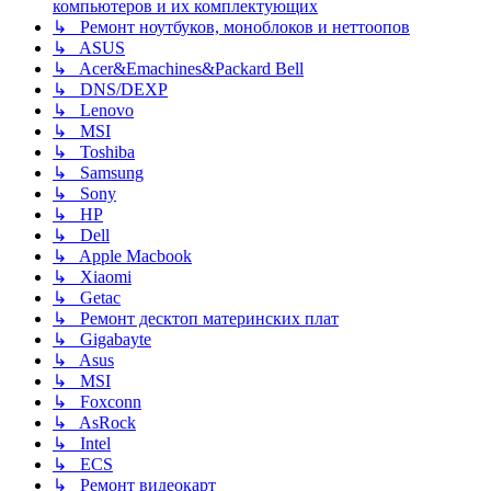
компьютеров и их комплектующих
↳ Ремонт ноутбуков, моноблоков и неттоопов
↳ ASUS
↳ Acer&Emachines&Packard Bell
↳ DNS/DEXP
↳ Lenovo
↳ MSI
↳ Toshiba
↳ Samsung
↳ Sony
↳ HP
↳ Dell
↳ Apple Macbook
↳ Xiaomi
↳ Getac
↳ Ремонт десктоп материнских плат
↳ Gigabayte
↳ Asus
↳ MSI
↳ Foxconn
↳ AsRock
↳ Intel
↳ ECS
↳ Ремонт видеокарт