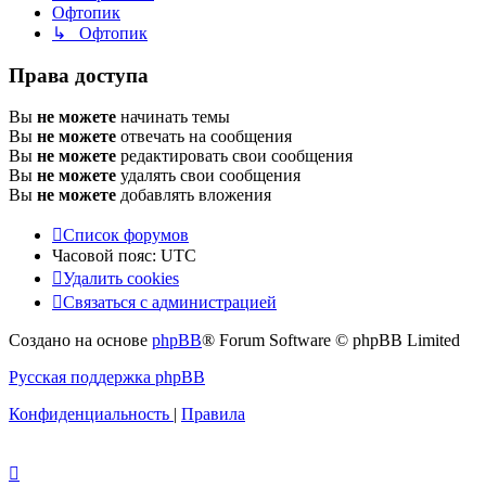
Офтопик
↳ Офтопик
Права доступа
Вы
не можете
начинать темы
Вы
не можете
отвечать на сообщения
Вы
не можете
редактировать свои сообщения
Вы
не можете
удалять свои сообщения
Вы
не можете
добавлять вложения
Список форумов
Часовой пояс:
UTC
Удалить cookies
Связаться
С
в
я
з
а
т
ь
с
я
с
а
д
м
и
н
и
с
т
р
а
ц
и
е
й
с
Создано на основе
phpBB
® Forum Software © phpBB Limited
администрацией
Русская поддержка phpBB
Конфиденциальность
|
Правила