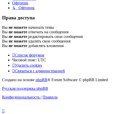
Офтопик
↳ Офтопик
Права доступа
Вы
не можете
начинать темы
Вы
не можете
отвечать на сообщения
Вы
не можете
редактировать свои сообщения
Вы
не можете
удалять свои сообщения
Вы
не можете
добавлять вложения
Список форумов
Часовой пояс:
UTC
Удалить cookies
Связаться
С
в
я
з
а
т
ь
с
я
с
а
д
м
и
н
и
с
т
р
а
ц
и
е
й
с
Создано на основе
phpBB
® Forum Software © phpBB Limited
администрацией
Русская поддержка phpBB
Конфиденциальность
|
Правила