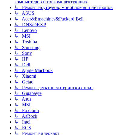
компьютеров и их комплектующих
↳ Ремонт ноутбуков, моноблоков и неттоопов
↳ ASUS
↳ Acer&Emachines&Packard Bell
↳ DNS/DEXP
↳ Lenovo
↳ MSI
↳ Toshiba
↳ Samsung
↳ Sony
↳ HP
↳ Dell
↳ Apple Macbook
↳ Xiaomi
↳ Getac
↳ Ремонт десктоп материнских плат
↳ Gigabayte
↳ Asus
↳ MSI
↳ Foxconn
↳ AsRock
↳ Intel
↳ ECS
↳ Ремонт видеокарт