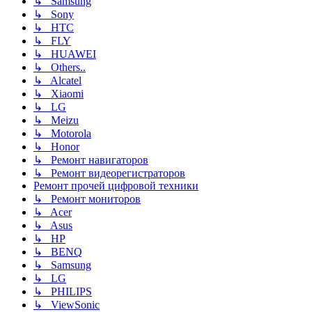
↳ Samsung
↳ Sony
↳ HTC
↳ FLY
↳ HUAWEI
↳ Others..
↳ Alcatel
↳ Xiaomi
↳ LG
↳ Meizu
↳ Motorola
↳ Honor
↳ Ремонт навигаторов
↳ Ремонт видеорегистраторов
Ремонт прочей цифровой техники
↳ Ремонт мониторов
↳ Acer
↳ Asus
↳ HP
↳ BENQ
↳ Samsung
↳ LG
↳ PHILIPS
↳ ViewSonic