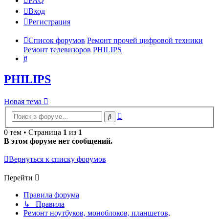
FAQ
Вход
Р
е
г
и
с
т
р
а
ц
и
я
Список форумов
Ремонт прочей цифровой техники
Ремонт телевизоров
PHILIPS
Поиск
PHILIPS
Новая
Н
о
в
а
я
т
е
м
а
тема
Расширенный
Поиск
поиск
0 тем • Страница
1
из
1
В этом форуме нет сообщений.
Вернуться к списку форумов
Перейти
Правила форума
↳ Правила
Ремонт ноутбуков, моноблоков, планшетов,