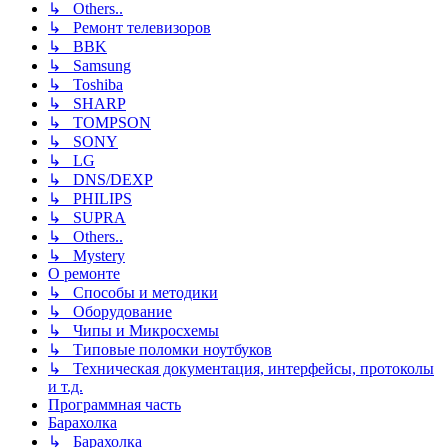
↳ Others..
↳ Ремонт телевизоров
↳ BBK
↳ Samsung
↳ Toshiba
↳ SHARP
↳ TOMPSON
↳ SONY
↳ LG
↳ DNS/DEXP
↳ PHILIPS
↳ SUPRA
↳ Others..
↳ Mystery
О ремонте
↳ Способы и методики
↳ Оборудование
↳ Чипы и Микросхемы
↳ Типовые поломки ноутбуков
↳ Техническая документация, интерфейсы, протоколы
и т.д.
Программная часть
Барахолка
↳ Барахолка