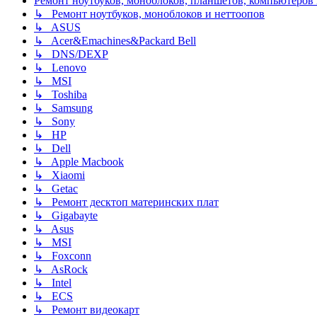
Ремонт ноутбуков, моноблоков, планшетов, компьютеров
↳ Ремонт ноутбуков, моноблоков и неттоопов
↳ ASUS
↳ Acer&Emachines&Packard Bell
↳ DNS/DEXP
↳ Lenovo
↳ MSI
↳ Toshiba
↳ Samsung
↳ Sony
↳ HP
↳ Dell
↳ Apple Macbook
↳ Xiaomi
↳ Getac
↳ Ремонт десктоп материнских плат
↳ Gigabayte
↳ Asus
↳ MSI
↳ Foxconn
↳ AsRock
↳ Intel
↳ ECS
↳ Ремонт видеокарт