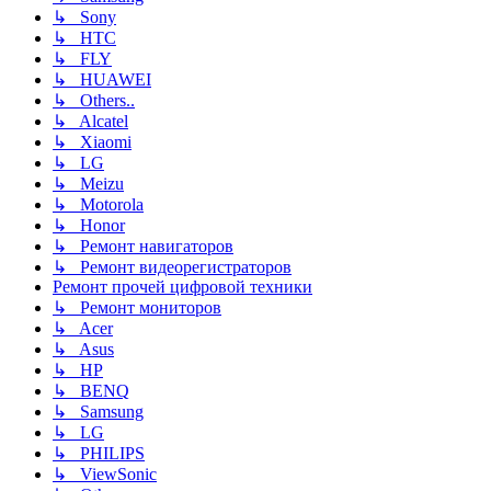
↳ Sony
↳ HTC
↳ FLY
↳ HUAWEI
↳ Others..
↳ Alcatel
↳ Xiaomi
↳ LG
↳ Meizu
↳ Motorola
↳ Honor
↳ Ремонт навигаторов
↳ Ремонт видеорегистраторов
Ремонт прочей цифровой техники
↳ Ремонт мониторов
↳ Acer
↳ Asus
↳ HP
↳ BENQ
↳ Samsung
↳ LG
↳ PHILIPS
↳ ViewSonic