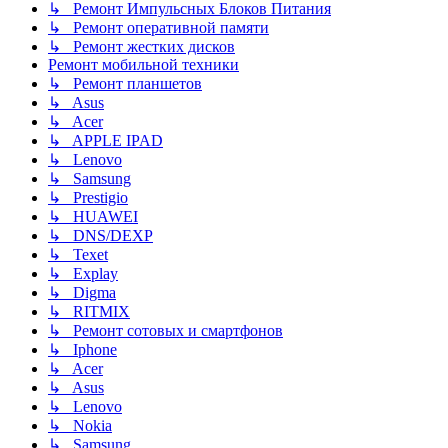
↳ Ремонт Импульсных Блоков Питания
↳ Ремонт оперативной памяти
↳ Ремонт жестких дисков
Ремонт мобильной техники
↳ Ремонт планшетов
↳ Asus
↳ Acer
↳ APPLE IPAD
↳ Lenovo
↳ Samsung
↳ Prestigio
↳ HUAWEI
↳ DNS/DEXP
↳ Texet
↳ Explay
↳ Digma
↳ RITMIX
↳ Ремонт сотовых и смартфонов
↳ Iphone
↳ Acer
↳ Asus
↳ Lenovo
↳ Nokia
↳ Samsung