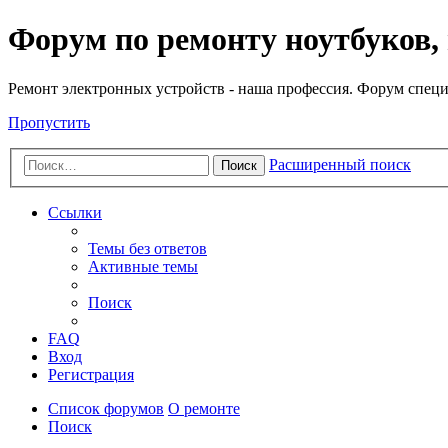
Регистрация
Форум по ремонту ноутбуков,
Ремонт электронных устройств - наша профессия. Форум специ
Пропустить
Расширенный поиск
Поиск
Ссылки
Темы без ответов
Активные темы
Поиск
FAQ
Вход
Р
е
г
и
с
т
р
а
ц
и
я
Список форумов
О ремонте
Поиск