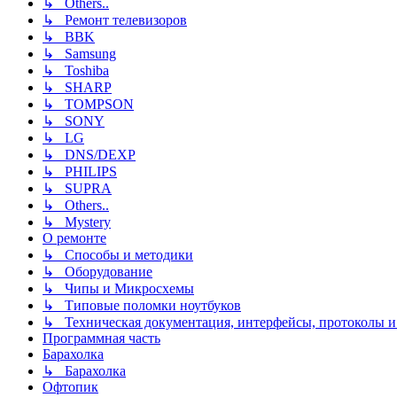
↳ Others..
↳ Ремонт телевизоров
↳ BBK
↳ Samsung
↳ Toshiba
↳ SHARP
↳ TOMPSON
↳ SONY
↳ LG
↳ DNS/DEXP
↳ PHILIPS
↳ SUPRA
↳ Others..
↳ Mystery
О ремонте
↳ Способы и методики
↳ Оборудование
↳ Чипы и Микросхемы
↳ Типовые поломки ноутбуков
↳ Техническая документация, интерфейсы, протоколы и 
Программная часть
Барахолка
↳ Барахолка
Офтопик