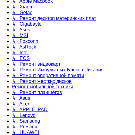
↳ Apple Macbook
↳ Xiaomi
↳ Getac
↳ Ремонт десктоп материнских плат
↳ Gigabayte
↳ Asus
↳ MSI
↳ Foxconn
↳ AsRock
↳ Intel
↳ ECS
↳ Ремонт видеокарт
↳ Ремонт Импульсных Блоков Питания
↳ Ремонт оперативной памяти
↳ Ремонт жестких дисков
Ремонт мобильной техники
↳ Ремонт планшетов
↳ Asus
↳ Acer
↳ APPLE IPAD
↳ Lenovo
↳ Samsung
↳ Prestigio
↳ HUAWEI