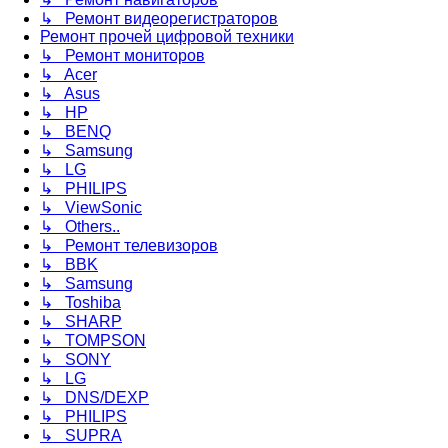
↳ Ремонт видеорегистраторов
Ремонт прочей цифровой техники
↳ Ремонт мониторов
↳ Acer
↳ Asus
↳ HP
↳ BENQ
↳ Samsung
↳ LG
↳ PHILIPS
↳ ViewSonic
↳ Others..
↳ Ремонт телевизоров
↳ BBK
↳ Samsung
↳ Toshiba
↳ SHARP
↳ TOMPSON
↳ SONY
↳ LG
↳ DNS/DEXP
↳ PHILIPS
↳ SUPRA