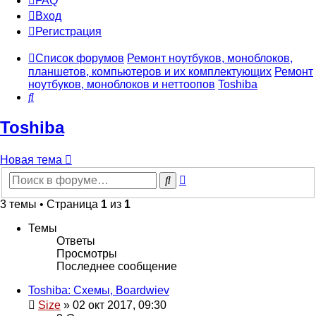
FAQ
Вход
Р
е
г
и
с
т
р
а
ц
и
я
Список форумов
Ремонт ноутбуков, моноблоков,
планшетов, компьютеров и их комплектующих
Ремонт
ноутбуков, моноблоков и неттоопов
Toshiba
Поиск
Toshiba
Новая
Н
о
в
а
я
т
е
м
а
тема
Расширенный
Поиск
поиск
3 темы • Страница
1
из
1
Темы
Ответы
Просмотры
Последнее сообщение
Toshiba: Схемы, Boardwiev
Size
»
02 окт 2017, 09:30