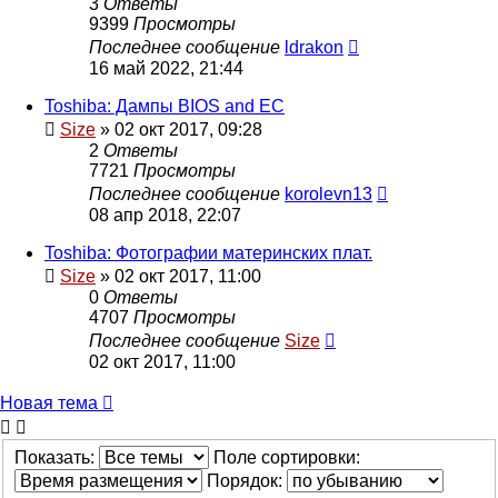
3
Ответы
9399
Просмотры
Последнее сообщение
ldrakon
16 май 2022, 21:44
Toshiba: Дампы BIOS and EC
Size
»
02 окт 2017, 09:28
2
Ответы
7721
Просмотры
Последнее сообщение
korolevn13
08 апр 2018, 22:07
Toshiba: Фотографии материнских плат.
Size
»
02 окт 2017, 11:00
0
Ответы
4707
Просмотры
Последнее сообщение
Size
02 окт 2017, 11:00
Новая
Н
о
в
а
я
т
е
м
а
тема
Показать:
Поле сортировки:
Порядок: