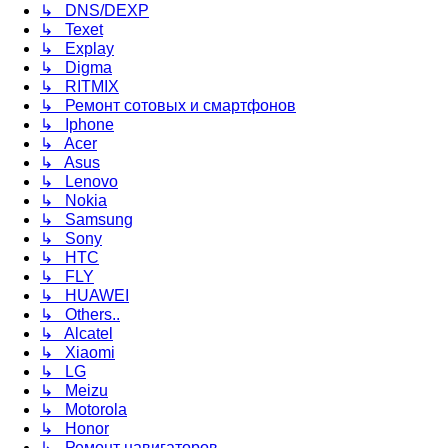
↳ DNS/DEXP
↳ Texet
↳ Explay
↳ Digma
↳ RITMIX
↳ Ремонт сотовых и смартфонов
↳ Iphone
↳ Acer
↳ Asus
↳ Lenovo
↳ Nokia
↳ Samsung
↳ Sony
↳ HTC
↳ FLY
↳ HUAWEI
↳ Others..
↳ Alcatel
↳ Xiaomi
↳ LG
↳ Meizu
↳ Motorola
↳ Honor
↳ Ремонт навигаторов