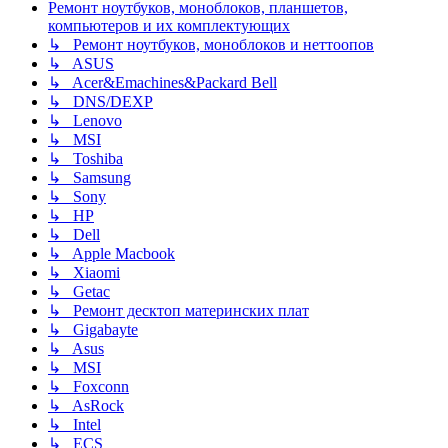
Ремонт ноутбуков, моноблоков, планшетов,
компьютеров и их комплектующих
↳ Ремонт ноутбуков, моноблоков и неттоопов
↳ ASUS
↳ Acer&Emachines&Packard Bell
↳ DNS/DEXP
↳ Lenovo
↳ MSI
↳ Toshiba
↳ Samsung
↳ Sony
↳ HP
↳ Dell
↳ Apple Macbook
↳ Xiaomi
↳ Getac
↳ Ремонт десктоп материнских плат
↳ Gigabayte
↳ Asus
↳ MSI
↳ Foxconn
↳ AsRock
↳ Intel
↳ ECS