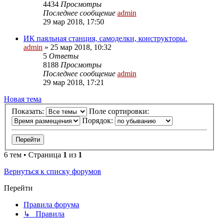
4434
Просмотры
Последнее сообщение
admin
29 мар 2018, 17:50
ИК паяльная станция, самоделки, конструкторы.
admin
»
25 мар 2018, 10:32
5
Ответы
8188
Просмотры
Последнее сообщение
admin
29 мар 2018, 17:21
Новая
Н
о
в
а
я
т
е
м
а
тема
Показать:
Поле сортировки:
Порядок:
6 тем • Страница
1
из
1
Вернуться к списку форумов
Перейти
Правила форума
↳ Правила