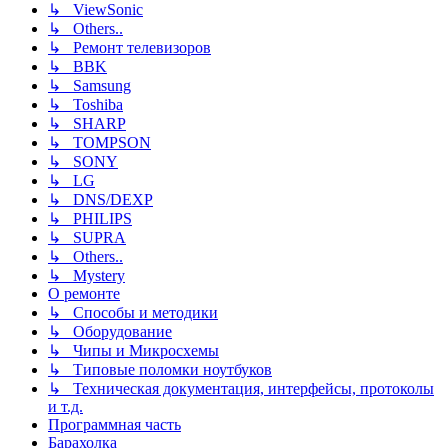
↳ ViewSonic
↳ Others..
↳ Ремонт телевизоров
↳ BBK
↳ Samsung
↳ Toshiba
↳ SHARP
↳ TOMPSON
↳ SONY
↳ LG
↳ DNS/DEXP
↳ PHILIPS
↳ SUPRA
↳ Others..
↳ Mystery
О ремонте
↳ Способы и методики
↳ Оборудование
↳ Чипы и Микросхемы
↳ Типовые поломки ноутбуков
↳ Техническая документация, интерфейсы, протоколы
и т.д.
Программная часть
Барахолка