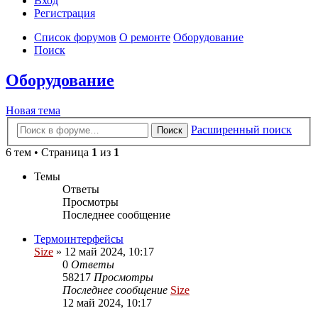
Вход
Р
е
г
и
с
т
р
а
ц
и
я
Список форумов
О ремонте
Оборудование
Поиск
Оборудование
Новая
Н
о
в
а
я
т
е
м
а
тема
Расширенный поиск
Поиск
6 тем • Страница
1
из
1
Темы
Ответы
Просмотры
Последнее сообщение
Термоинтерфейсы
Size
»
12 май 2024, 10:17
0
Ответы
58217
Просмотры
Последнее сообщение
Size
12 май 2024, 10:17