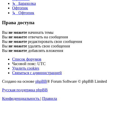
↳ Барахолка
Офтопик
↳ Офтопик
Права доступа
Вы
не можете
начинать темы
Вы
не можете
отвечать на сообщения
Вы
не можете
редактировать свои сообщения
Вы
не можете
удалять свои сообщения
Вы
не можете
добавлять вложения
Список форумов
Часовой пояс:
UTC
Удалить cookies
Связаться
С
в
я
з
а
т
ь
с
я
с
а
д
м
и
н
и
с
т
р
а
ц
и
е
й
с
Создано на основе
phpBB
® Forum Software © phpBB Limited
администрацией
Русская поддержка phpBB
Конфиденциальность
|
Правила