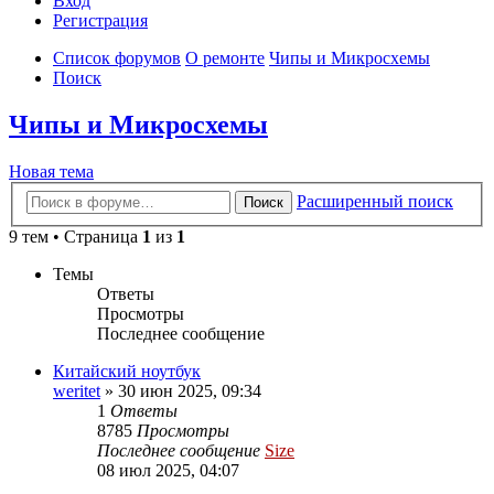
Вход
Р
е
г
и
с
т
р
а
ц
и
я
Список форумов
О ремонте
Чипы и Микросхемы
Поиск
Чипы и Микросхемы
Новая
Н
о
в
а
я
т
е
м
а
тема
Расширенный поиск
Поиск
9 тем • Страница
1
из
1
Темы
Ответы
Просмотры
Последнее сообщение
Китайский ноутбук
weritet
»
30 июн 2025, 09:34
1
Ответы
8785
Просмотры
Последнее сообщение
Size
08 июл 2025, 04:07