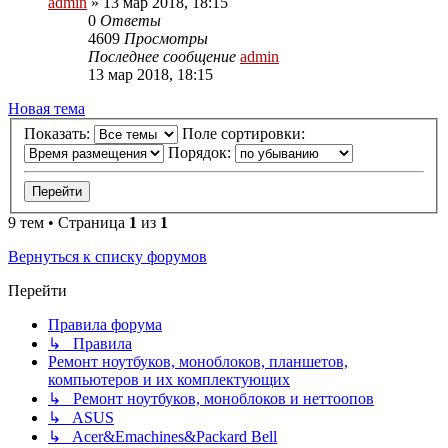
admin
»
13 мар 2018, 18:15
0
Ответы
4609
Просмотры
Последнее сообщение
admin
13 мар 2018, 18:15
Новая
Н
о
в
а
я
т
е
м
а
тема
Показать:
Поле сортировки:
Порядок:
9 тем • Страница
1
из
1
Вернуться к списку форумов
Перейти
Правила форума
↳ Правила
Ремонт ноутбуков, моноблоков, планшетов,
компьютеров и их комплектующих
↳ Ремонт ноутбуков, моноблоков и неттоопов
↳ ASUS
↳ Acer&Emachines&Packard Bell