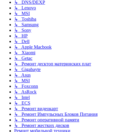
↳ DNS/DEXP
↳ Lenovo
↳ MSI
↳ Toshiba
↳ Samsung
↳ Sony
↳ HP
↳ Dell
↳ Apple Macbook
↳ Xiaomi
↳ Getac
↳ Ремонт десктоп материнских плат
↳ Gigabayte
↳ Asus
↳ MSI
↳ Foxconn
↳ AsRock
↳ Intel
↳ ECS
↳ Ремонт видеокарт
↳ Ремонт Импульсных Блоков Питания
↳ Ремонт оперативной памяти
↳ Ремонт жестких дисков
Ремонт мобильной техники