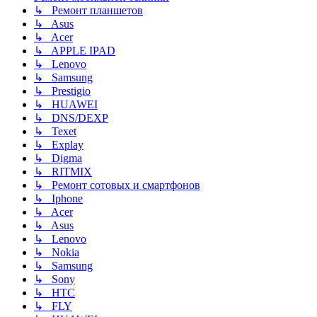
↳ Ремонт планшетов
↳ Asus
↳ Acer
↳ APPLE IPAD
↳ Lenovo
↳ Samsung
↳ Prestigio
↳ HUAWEI
↳ DNS/DEXP
↳ Texet
↳ Explay
↳ Digma
↳ RITMIX
↳ Ремонт сотовых и смартфонов
↳ Iphone
↳ Acer
↳ Asus
↳ Lenovo
↳ Nokia
↳ Samsung
↳ Sony
↳ HTC
↳ FLY