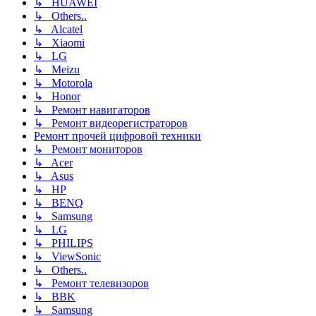
↳ HUAWEI
↳ Others..
↳ Alcatel
↳ Xiaomi
↳ LG
↳ Meizu
↳ Motorola
↳ Honor
↳ Ремонт навигаторов
↳ Ремонт видеорегистраторов
Ремонт прочей цифровой техники
↳ Ремонт мониторов
↳ Acer
↳ Asus
↳ HP
↳ BENQ
↳ Samsung
↳ LG
↳ PHILIPS
↳ ViewSonic
↳ Others..
↳ Ремонт телевизоров
↳ BBK
↳ Samsung