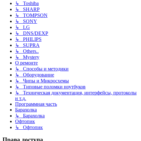
↳ Toshiba
↳ SHARP
↳ TOMPSON
↳ SONY
↳ LG
↳ DNS/DEXP
↳ PHILIPS
↳ SUPRA
↳ Others..
↳ Mystery
О ремонте
↳ Способы и методики
↳ Оборудование
↳ Чипы и Микросхемы
↳ Типовые поломки ноутбуков
↳ Техническая документация, интерфейсы, протоколы
и т.д.
Программная часть
Барахолка
↳ Барахолка
Офтопик
↳ Офтопик
Права доступа