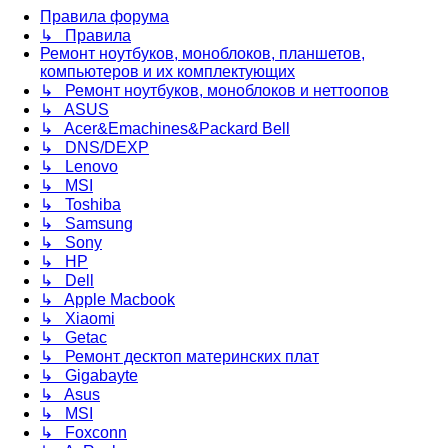
Правила форума
↳ Правила
Ремонт ноутбуков, моноблоков, планшетов,
компьютеров и их комплектующих
↳ Ремонт ноутбуков, моноблоков и неттоопов
↳ ASUS
↳ Acer&Emachines&Packard Bell
↳ DNS/DEXP
↳ Lenovo
↳ MSI
↳ Toshiba
↳ Samsung
↳ Sony
↳ HP
↳ Dell
↳ Apple Macbook
↳ Xiaomi
↳ Getac
↳ Ремонт десктоп материнских плат
↳ Gigabayte
↳ Asus
↳ MSI
↳ Foxconn