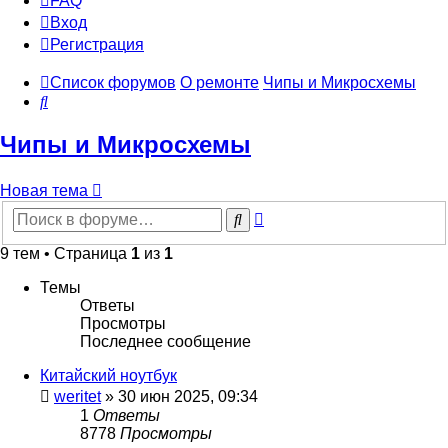
FAQ
Вход
Р
е
г
и
с
т
р
а
ц
и
я
Список форумов
О ремонте
Чипы и Микросхемы
Поиск
Чипы и Микросхемы
Новая
Н
о
в
а
я
т
е
м
а
тема
Расширенный
Поиск
поиск
9 тем • Страница
1
из
1
Темы
Ответы
Просмотры
Последнее сообщение
Китайский ноутбук
weritet
»
30 июн 2025, 09:34
1
Ответы
8778
Просмотры