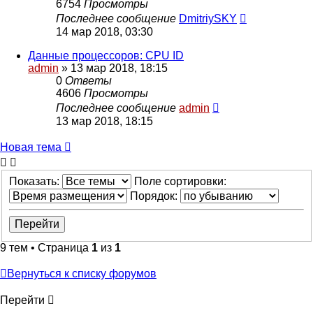
6754
Просмотры
Последнее сообщение
DmitriySKY
14 мар 2018, 03:30
Данные процессоров: CPU ID
admin
»
13 мар 2018, 18:15
0
Ответы
4606
Просмотры
Последнее сообщение
admin
13 мар 2018, 18:15
Новая
Н
о
в
а
я
т
е
м
а
тема
Показать:
Поле сортировки:
Порядок:
9 тем • Страница
1
из
1
Вернуться к списку форумов
Перейти