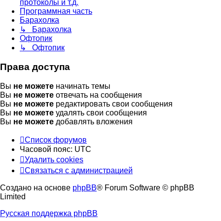
протоколы и т.д.
Программная часть
Барахолка
↳ Барахолка
Офтопик
↳ Офтопик
Права доступа
Вы
не можете
начинать темы
Вы
не можете
отвечать на сообщения
Вы
не можете
редактировать свои сообщения
Вы
не можете
удалять свои сообщения
Вы
не можете
добавлять вложения
Список форумов
Часовой пояс:
UTC
Удалить cookies
Связаться
С
в
я
з
а
т
ь
с
я
с
а
д
м
и
н
и
с
т
р
а
ц
и
е
й
с
Создано на основе
phpBB
® Forum Software © phpBB
администрацией
Limited
Русская поддержка phpBB