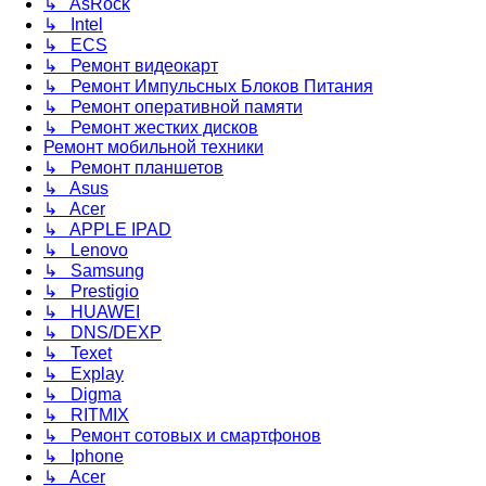
↳ AsRock
↳ Intel
↳ ECS
↳ Ремонт видеокарт
↳ Ремонт Импульсных Блоков Питания
↳ Ремонт оперативной памяти
↳ Ремонт жестких дисков
Ремонт мобильной техники
↳ Ремонт планшетов
↳ Asus
↳ Acer
↳ APPLE IPAD
↳ Lenovo
↳ Samsung
↳ Prestigio
↳ HUAWEI
↳ DNS/DEXP
↳ Texet
↳ Explay
↳ Digma
↳ RITMIX
↳ Ремонт сотовых и смартфонов
↳ Iphone
↳ Acer