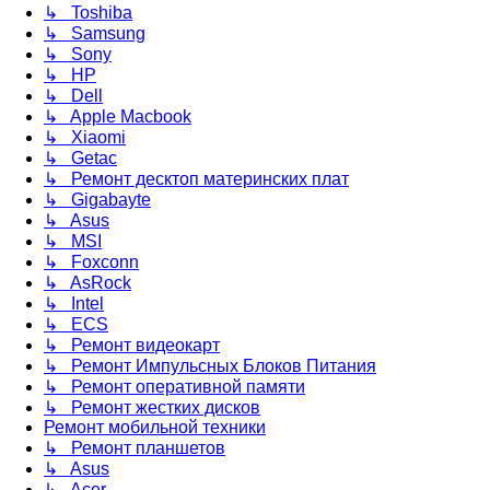
↳ Toshiba
↳ Samsung
↳ Sony
↳ HP
↳ Dell
↳ Apple Macbook
↳ Xiaomi
↳ Getac
↳ Ремонт десктоп материнских плат
↳ Gigabayte
↳ Asus
↳ MSI
↳ Foxconn
↳ AsRock
↳ Intel
↳ ECS
↳ Ремонт видеокарт
↳ Ремонт Импульсных Блоков Питания
↳ Ремонт оперативной памяти
↳ Ремонт жестких дисков
Ремонт мобильной техники
↳ Ремонт планшетов
↳ Asus
↳ Acer