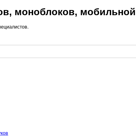
ов, моноблоков, мобильной
пециалистов.
уков