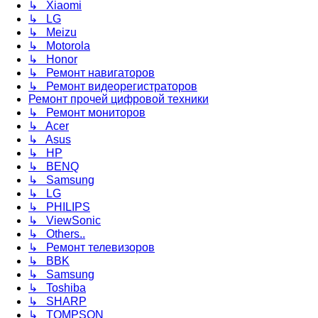
↳ Xiaomi
↳ LG
↳ Meizu
↳ Motorola
↳ Honor
↳ Ремонт навигаторов
↳ Ремонт видеорегистраторов
Ремонт прочей цифровой техники
↳ Ремонт мониторов
↳ Acer
↳ Asus
↳ HP
↳ BENQ
↳ Samsung
↳ LG
↳ PHILIPS
↳ ViewSonic
↳ Others..
↳ Ремонт телевизоров
↳ BBK
↳ Samsung
↳ Toshiba
↳ SHARP
↳ TOMPSON