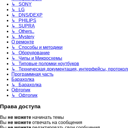
↳ SONY
↳ LG
↳ DNS/DEXP
↳ PHILIPS
↳ SUPRA
↳ Others..
↳ Mystery
О ремонте
↳ Способы и методики
↳ Оборудование
↳ Чипы и Микросхемы
↳ Типовые поломки ноутбуков
↳ Техническая документация, интерфейсы, протоколы
Программная часть
Барахолка
↳ Барахолка
Офтопик
↳ Офтопик
Права доступа
Вы
не можете
начинать темы
Вы
не можете
отвечать на сообщения
Вы
не можете
редактировать свои сообщения