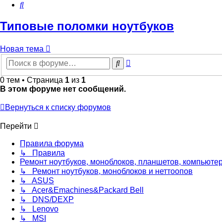
Поиск
Типовые поломки ноутбуков
Новая
Н
о
в
а
я
т
е
м
а
тема
Расширенный
Поиск
поиск
0 тем • Страница
1
из
1
В этом форуме нет сообщений.
Вернуться к списку форумов
Перейти
Правила форума
↳ Правила
Ремонт ноутбуков, моноблоков, планшетов, компьюте
↳ Ремонт ноутбуков, моноблоков и неттоопов
↳ ASUS
↳ Acer&Emachines&Packard Bell
↳ DNS/DEXP
↳ Lenovo
↳ MSI