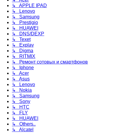
↳ APPLE IPAD
↳ Lenovo
↳ Samsung
↳ Prestigio
↳ HUAWEI
↳ DNS/DEXP
↳ Texet
↳ Explay
↳ Digma
↳ RITMIX
↳ Ремонт сотовых и смартфонов
↳ Iphone
↳ Acer
↳ Asus
↳ Lenovo
↳ Nokia
↳ Samsung
↳ Sony
↳ HTC
↳ FLY
↳ HUAWEI
↳ Others..
↳ Alcatel