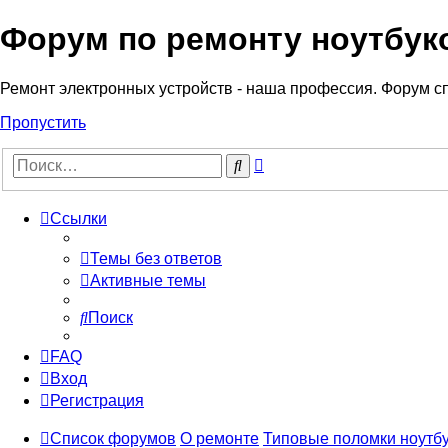
Форум по ремонту ноутбук
Регистрация
Ремонт электронных устройств - наша профессия. Форум с
Пропустить
Расширенный
Поиск
поиск
Ссылки
Темы без ответов
Активные темы
Поиск
FAQ
Вход
Р
е
г
и
с
т
р
а
ц
и
я
Список форумов
О ремонте
Типовые поломки ноутб