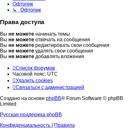
Офтопик
↳ Офтопик
Права доступа
Вы
не можете
начинать темы
Вы
не можете
отвечать на сообщения
Вы
не можете
редактировать свои сообщения
Вы
не можете
удалять свои сообщения
Вы
не можете
добавлять вложения
Список форумов
Часовой пояс:
UTC
Удалить cookies
Связаться
С
в
я
з
а
т
ь
с
я
с
а
д
м
и
н
и
с
т
р
а
ц
и
е
й
с
Создано на основе
phpBB
® Forum Software © phpBB
администрацией
Limited
Русская поддержка phpBB
Конфиденциальность
|
Правила