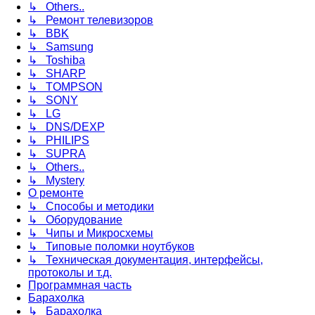
↳ Others..
↳ Ремонт телевизоров
↳ BBK
↳ Samsung
↳ Toshiba
↳ SHARP
↳ TOMPSON
↳ SONY
↳ LG
↳ DNS/DEXP
↳ PHILIPS
↳ SUPRA
↳ Others..
↳ Mystery
О ремонте
↳ Способы и методики
↳ Оборудование
↳ Чипы и Микросхемы
↳ Типовые поломки ноутбуков
↳ Техническая документация, интерфейсы,
протоколы и т.д.
Программная часть
Барахолка
↳ Барахолка