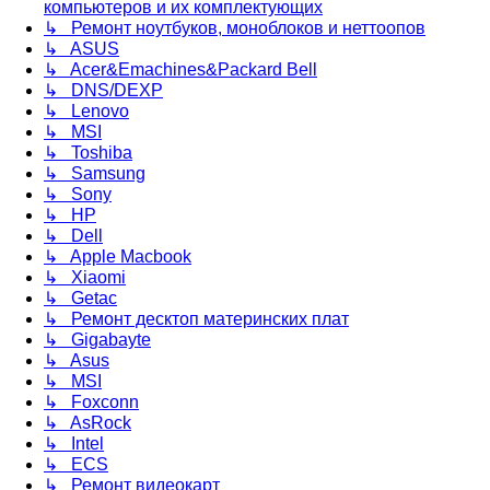
компьютеров и их комплектующих
↳ Ремонт ноутбуков, моноблоков и неттоопов
↳ ASUS
↳ Acer&Emachines&Packard Bell
↳ DNS/DEXP
↳ Lenovo
↳ MSI
↳ Toshiba
↳ Samsung
↳ Sony
↳ HP
↳ Dell
↳ Apple Macbook
↳ Xiaomi
↳ Getac
↳ Ремонт десктоп материнских плат
↳ Gigabayte
↳ Asus
↳ MSI
↳ Foxconn
↳ AsRock
↳ Intel
↳ ECS
↳ Ремонт видеокарт