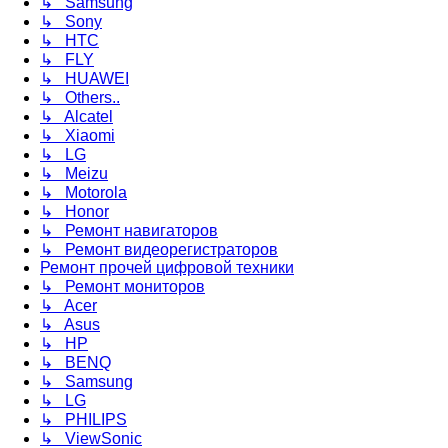
↳ Samsung
↳ Sony
↳ HTC
↳ FLY
↳ HUAWEI
↳ Others..
↳ Alcatel
↳ Xiaomi
↳ LG
↳ Meizu
↳ Motorola
↳ Honor
↳ Ремонт навигаторов
↳ Ремонт видеорегистраторов
Ремонт прочей цифровой техники
↳ Ремонт мониторов
↳ Acer
↳ Asus
↳ HP
↳ BENQ
↳ Samsung
↳ LG
↳ PHILIPS
↳ ViewSonic