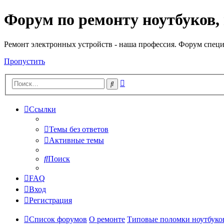
Форум по ремонту ноутбуков,
Регистрация
Ремонт электронных устройств - наша профессия. Форум специ
Пропустить
Расширенный
Поиск
поиск
Ссылки
Темы без ответов
Активные темы
Поиск
FAQ
Вход
Р
е
г
и
с
т
р
а
ц
и
я
Список форумов
О ремонте
Типовые поломки ноутбуко