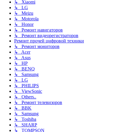
↳ Xiaomi
↳ LG
↳ Meizu
↳ Motorola
↳ Honor
↳ Ремонт навигаторов
↳ Ремонт видеорегистраторов
Ремонт прочей цифровой техники
↳ Ремонт мониторов
↳ Acer
↳ Asus
↳ HP
↳ BENQ
↳ Samsung
↳ LG
↳ PHILIPS
↳ ViewSonic
↳ Others..
↳ Ремонт телевизоров
↳ BBK
↳ Samsung
↳ Toshiba
↳ SHARP
↳ TOMPSON