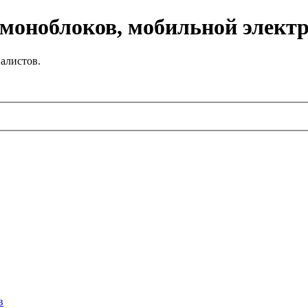
 моноблоков, мобильной элект
алистов.
в