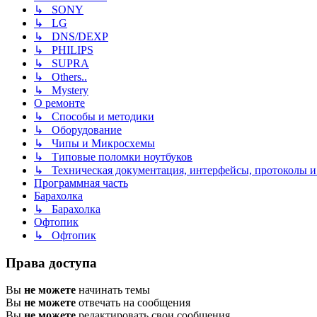
↳ SONY
↳ LG
↳ DNS/DEXP
↳ PHILIPS
↳ SUPRA
↳ Others..
↳ Mystery
О ремонте
↳ Способы и методики
↳ Оборудование
↳ Чипы и Микросхемы
↳ Типовые поломки ноутбуков
↳ Техническая документация, интерфейсы, протоколы и 
Программная часть
Барахолка
↳ Барахолка
Офтопик
↳ Офтопик
Права доступа
Вы
не можете
начинать темы
Вы
не можете
отвечать на сообщения
Вы
не можете
редактировать свои сообщения