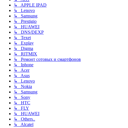
↳ APPLE IPAD
↳ Lenovo
↳ Samsung
↳ Prestigio
↳ HUAWEI
↳ DNS/DEXP
↳ Texet
↳ Explay
↳ Digma
↳ RITMIX
↳ Ремонт сотовых и смартфонов
↳ Iphone
↳ Acer
↳ Asus
↳ Lenovo
↳ Nokia
↳ Samsung
↳ Sony
↳ HTC
↳ FLY
↳ HUAWEI
↳ Others..
↳ Alcatel