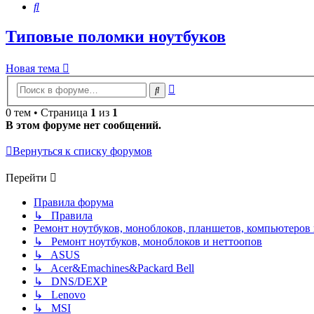
Поиск
Типовые поломки ноутбуков
Новая
Н
о
в
а
я
т
е
м
а
тема
Расширенный
Поиск
поиск
0 тем • Страница
1
из
1
В этом форуме нет сообщений.
Вернуться к списку форумов
Перейти
Правила форума
↳ Правила
Ремонт ноутбуков, моноблоков, планшетов, компьютеров
↳ Ремонт ноутбуков, моноблоков и неттоопов
↳ ASUS
↳ Acer&Emachines&Packard Bell
↳ DNS/DEXP
↳ Lenovo
↳ MSI