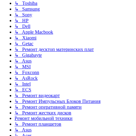
↳ Toshiba
↳ Samsung
↳ Sony
↳ HP
↳ Dell
↳ Apple Macbook
↳ Xiaomi
↳ Getac
↳ Ремонт десктоп материнских плат
↳ Gigabayte
↳ Asus
↳ MSI
↳ Foxconn
↳ AsRock
↳ Intel
↳ ECS
↳ Ремонт видеокарт
↳ Ремонт Импульсных Блоков Питания
↳ Ремонт оперативной памяти
↳ Ремонт жестких дисков
Ремонт мобильной техники
↳ Ремонт планшетов
↳ Asus
↳ Acer