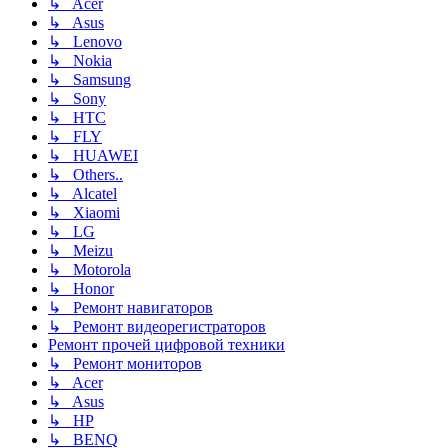
↳ Acer
↳ Asus
↳ Lenovo
↳ Nokia
↳ Samsung
↳ Sony
↳ HTC
↳ FLY
↳ HUAWEI
↳ Others..
↳ Alcatel
↳ Xiaomi
↳ LG
↳ Meizu
↳ Motorola
↳ Honor
↳ Ремонт навигаторов
↳ Ремонт видеорегистраторов
Ремонт прочей цифровой техники
↳ Ремонт мониторов
↳ Acer
↳ Asus
↳ HP
↳ BENQ