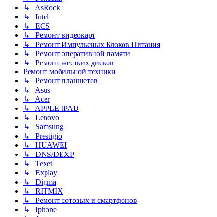
↳ AsRock
↳ Intel
↳ ECS
↳ Ремонт видеокарт
↳ Ремонт Импульсных Блоков Питания
↳ Ремонт оперативной памяти
↳ Ремонт жестких дисков
Ремонт мобильной техники
↳ Ремонт планшетов
↳ Asus
↳ Acer
↳ APPLE IPAD
↳ Lenovo
↳ Samsung
↳ Prestigio
↳ HUAWEI
↳ DNS/DEXP
↳ Texet
↳ Explay
↳ Digma
↳ RITMIX
↳ Ремонт сотовых и смартфонов
↳ Iphone