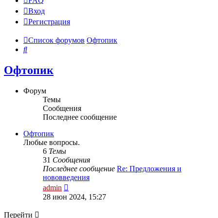
FAQ
Вход
Р
е
г
и
с
т
р
а
ц
и
я
Список форумов
Офтопик
Поиск
Офтопик
Форум
Темы
Сообщения
Последнее сообщение
Офтопик
Любые вопросы.
6
Темы
31
Сообщения
Последнее сообщение
Re: Предложения и
нововведения
Перейти
admin
к
28 июн 2024, 15:27
последнему
сообщению
Перейти