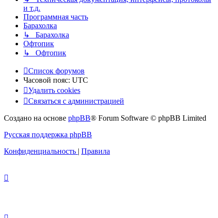
и т.д.
Программная часть
Барахолка
↳ Барахолка
Офтопик
↳ Офтопик
Список форумов
Часовой пояс:
UTC
Удалить cookies
Связаться
С
в
я
з
а
т
ь
с
я
с
а
д
м
и
н
и
с
т
р
а
ц
и
е
й
с
Создано на основе
phpBB
® Forum Software © phpBB Limited
администрацией
Русская поддержка phpBB
Конфиденциальность
|
Правила