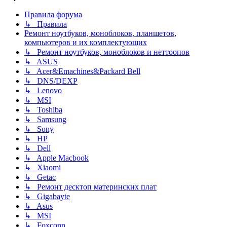
Правила форума
↳ Правила
Ремонт ноутбуков, моноблоков, планшетов,
компьютеров и их комплектующих
↳ Ремонт ноутбуков, моноблоков и неттоопов
↳ ASUS
↳ Acer&Emachines&Packard Bell
↳ DNS/DEXP
↳ Lenovo
↳ MSI
↳ Toshiba
↳ Samsung
↳ Sony
↳ HP
↳ Dell
↳ Apple Macbook
↳ Xiaomi
↳ Getac
↳ Ремонт десктоп материнских плат
↳ Gigabayte
↳ Asus
↳ MSI
↳ Foxconn