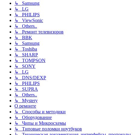
↳ Samsung
↳ LG
↳ PHILIPS
↳ ViewSonic
↳ Others..
↳ Ремонт телевизоров
↳ BBK
↳ Samsung
↳ Toshiba
↳ SHARP
↳ TOMPSON
↳ SONY
↳ LG
↳ DNS/DEXP
↳ PHILIPS
↳ SUPRA
↳ Others..
↳ Mystery
О ремонте
↳ Способы и методики
↳ Оборудование
↳ Чипы и Микросхемы
↳ Типовые поломки ноутбуков
↳ Техническая документация, интерфейсы, протоколы