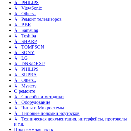
↳ PHILIPS
↳ ViewSonic
↳ Others..
↳ Ремонт телевизоров
↳ BBK
↳ Samsung
↳ Toshiba
↳ SHARP
↳ TOMPSON
↳ SONY
↳ LG
↳ DNS/DEXP
↳ PHILIPS
↳ SUPRA
↳ Others..
↳ Mystery
О ремонте
↳ Способы и методики
↳ Оборудование
↳ Чипы и Микросхемы
↳ Типовые поломки ноутбуков
↳ Техническая документация, интерфейсы, протоколы
и т.д.
Программная часть