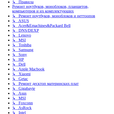
↳ Правила
Ремонт ноутбуков, моноблоков, планшетов,
компьютеров и их комплектующих
↳ Ремонт ноутбуков, моноблоков и неттоопов
↳ ASUS
↳ Acer&Emachines&Packard Bell
↳ DNS/DEXP
↳ Lenovo
↳ MSI
↳ Toshiba
↳ Samsung
↳ Sony
↳ HP
↳ Dell
↳ Apple Macbook
↳ Xiaomi
↳ Getac
↳ Ремонт десктоп материнских плат
↳ Gigabayte
↳ Asus
↳ MSI
↳ Foxconn
↳ AsRock
↳ Intel