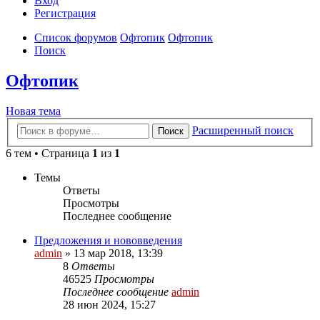
Вход
Р
е
г
и
с
т
р
а
ц
и
я
Список форумов
Офтопик
Офтопик
Поиск
Офтопик
Новая
Н
о
в
а
я
т
е
м
а
тема
Расширенный поиск
Поиск
6 тем • Страница
1
из
1
Темы
Ответы
Просмотры
Последнее сообщение
Предложения и нововведения
admin
»
13 мар 2018, 13:39
8
Ответы
46525
Просмотры
Последнее сообщение
admin
28 июн 2024, 15:27