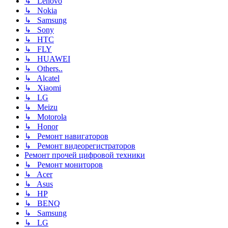
↳ Lenovo
↳ Nokia
↳ Samsung
↳ Sony
↳ HTC
↳ FLY
↳ HUAWEI
↳ Others..
↳ Alcatel
↳ Xiaomi
↳ LG
↳ Meizu
↳ Motorola
↳ Honor
↳ Ремонт навигаторов
↳ Ремонт видеорегистраторов
Ремонт прочей цифровой техники
↳ Ремонт мониторов
↳ Acer
↳ Asus
↳ HP
↳ BENQ
↳ Samsung
↳ LG