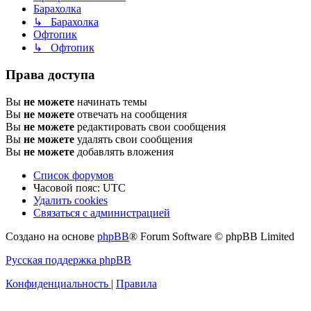
Барахолка
↳ Барахолка
Офтопик
↳ Офтопик
Права доступа
Вы
не можете
начинать темы
Вы
не можете
отвечать на сообщения
Вы
не можете
редактировать свои сообщения
Вы
не можете
удалять свои сообщения
Вы
не можете
добавлять вложения
Список форумов
Часовой пояс:
UTC
Удалить cookies
Связаться
С
в
я
з
а
т
ь
с
я
с
а
д
м
и
н
и
с
т
р
а
ц
и
е
й
с
Создано на основе
phpBB
® Forum Software © phpBB Limited
администрацией
Русская поддержка phpBB
Конфиденциальность
|
Правила