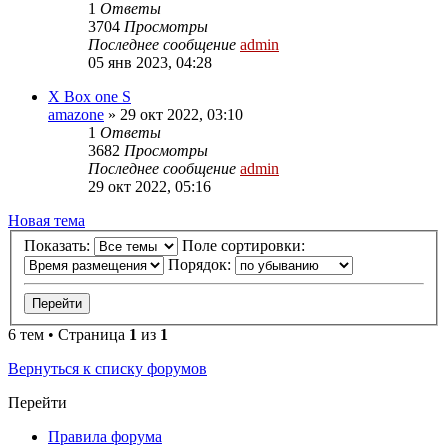
1
Ответы
3704
Просмотры
Последнее сообщение
admin
05 янв 2023, 04:28
X Box one S
amazone
»
29 окт 2022, 03:10
1
Ответы
3682
Просмотры
Последнее сообщение
admin
29 окт 2022, 05:16
Новая
Н
о
в
а
я
т
е
м
а
тема
Показать:
Поле сортировки:
Порядок:
6 тем • Страница
1
из
1
Вернуться к списку форумов
Перейти
Правила форума