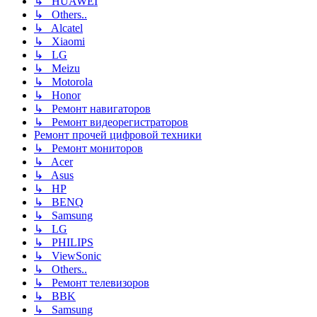
↳ HUAWEI
↳ Others..
↳ Alcatel
↳ Xiaomi
↳ LG
↳ Meizu
↳ Motorola
↳ Honor
↳ Ремонт навигаторов
↳ Ремонт видеорегистраторов
Ремонт прочей цифровой техники
↳ Ремонт мониторов
↳ Acer
↳ Asus
↳ HP
↳ BENQ
↳ Samsung
↳ LG
↳ PHILIPS
↳ ViewSonic
↳ Others..
↳ Ремонт телевизоров
↳ BBK
↳ Samsung