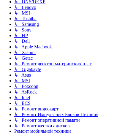
↳ DNS/DEXP
↳ Lenovo
↳ MSI
↳ Toshiba
↳ Samsung
↳ Sony
↳ HP
↳ Dell
↳ Apple Macbook
↳ Xiaomi
↳ Getac
↳ Ремонт десктоп материнских плат
↳ Gigabayte
↳ Asus
↳ MSI
↳ Foxconn
↳ AsRock
↳ Intel
↳ ECS
↳ Ремонт видеокарт
↳ Ремонт Импульсных Блоков Питания
↳ Ремонт оперативной памяти
↳ Ремонт жестких дисков
Ремонт мобильной техники