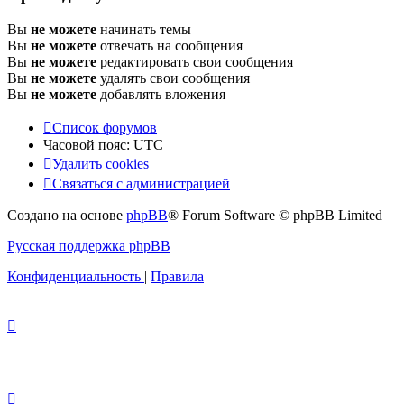
Вы
не можете
начинать темы
Вы
не можете
отвечать на сообщения
Вы
не можете
редактировать свои сообщения
Вы
не можете
удалять свои сообщения
Вы
не можете
добавлять вложения
Список форумов
Часовой пояс:
UTC
Удалить cookies
Связаться
С
в
я
з
а
т
ь
с
я
с
а
д
м
и
н
и
с
т
р
а
ц
и
е
й
с
Создано на основе
phpBB
® Forum Software © phpBB Limited
администрацией
Русская поддержка phpBB
Конфиденциальность
|
Правила