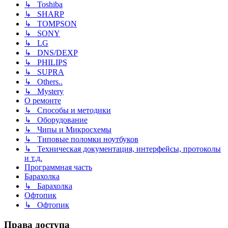
↳ Toshiba
↳ SHARP
↳ TOMPSON
↳ SONY
↳ LG
↳ DNS/DEXP
↳ PHILIPS
↳ SUPRA
↳ Others..
↳ Mystery
О ремонте
↳ Способы и методики
↳ Оборудование
↳ Чипы и Микросхемы
↳ Типовые поломки ноутбуков
↳ Техническая документация, интерфейсы, протоколы
и т.д.
Программная часть
Барахолка
↳ Барахолка
Офтопик
↳ Офтопик
Права доступа