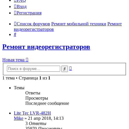
FAQ
Вход
Р
е
г
и
с
т
р
а
ц
и
я
Список форумов
Ремонт мобильной техники
Ремонт
видеорегистраторов
Поиск
Ремонт видеорегистраторов
Новая
Н
о
в
а
я
т
е
м
а
тема
Расширенный
Поиск
поиск
1 тема • Страница
1
из
1
Темы
Ответы
Просмотры
Последнее сообщение
Lite Tec LVR-482H
Mike
»
21 апр 2018, 14:13
3
Ответы
35970
Просмотры