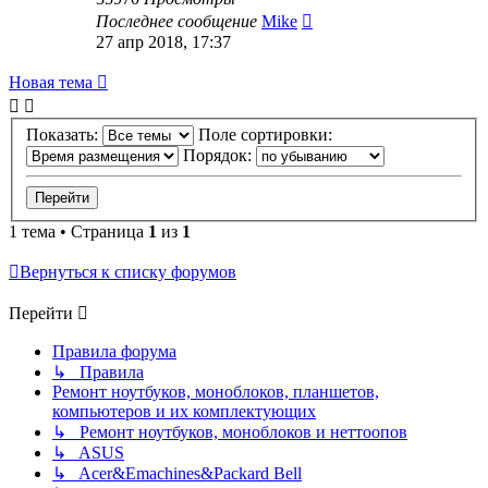
Последнее сообщение
Mike
27 апр 2018, 17:37
Новая
Н
о
в
а
я
т
е
м
а
тема
Показать:
Поле сортировки:
Порядок:
1 тема • Страница
1
из
1
Вернуться к списку форумов
Перейти
Правила форума
↳ Правила
Ремонт ноутбуков, моноблоков, планшетов,
компьютеров и их комплектующих
↳ Ремонт ноутбуков, моноблоков и неттоопов
↳ ASUS
↳ Acer&Emachines&Packard Bell