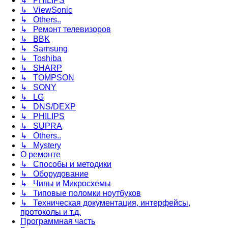
↳ PHILIPS
↳ ViewSonic
↳ Others..
↳ Ремонт телевизоров
↳ BBK
↳ Samsung
↳ Toshiba
↳ SHARP
↳ TOMPSON
↳ SONY
↳ LG
↳ DNS/DEXP
↳ PHILIPS
↳ SUPRA
↳ Others..
↳ Mystery
О ремонте
↳ Способы и методики
↳ Оборудование
↳ Чипы и Микросхемы
↳ Типовые поломки ноутбуков
↳ Техническая документация, интерфейсы,
протоколы и т.д.
Программная часть