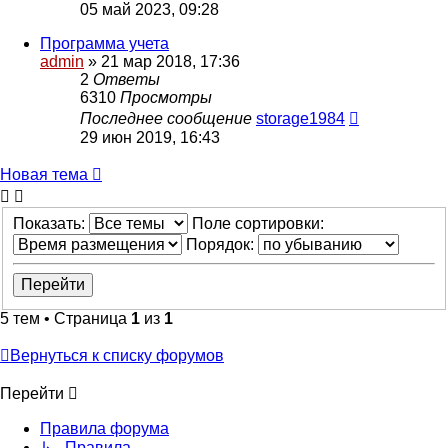
05 май 2023, 09:28
Программа учета
admin
»
21 мар 2018, 17:36
2
Ответы
6310
Просмотры
Последнее сообщение
storage1984
29 июн 2019, 16:43
Новая
Н
о
в
а
я
т
е
м
а
тема
Показать:
Поле сортировки:
Порядок:
5 тем • Страница
1
из
1
Вернуться к списку форумов
Перейти
Правила форума
↳ Правила