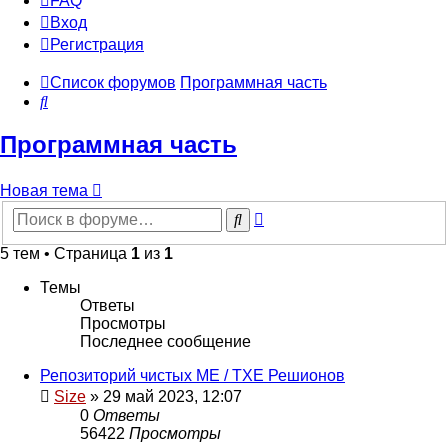
FAQ
Вход
Р
е
г
и
с
т
р
а
ц
и
я
Список форумов
Программная часть
Поиск
Программная часть
Новая
Н
о
в
а
я
т
е
м
а
тема
Расширенный
Поиск
поиск
5 тем • Страница
1
из
1
Темы
Ответы
Просмотры
Последнее сообщение
Репозиторий чистых ME / TXE Решионов
Size
»
29 май 2023, 12:07
0
Ответы
56422
Просмотры