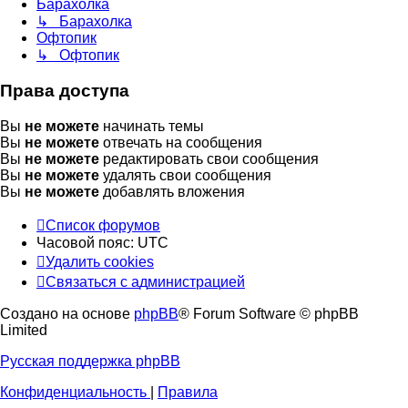
Барахолка
↳ Барахолка
Офтопик
↳ Офтопик
Права доступа
Вы
не можете
начинать темы
Вы
не можете
отвечать на сообщения
Вы
не можете
редактировать свои сообщения
Вы
не можете
удалять свои сообщения
Вы
не можете
добавлять вложения
Список форумов
Часовой пояс:
UTC
Удалить cookies
Связаться
С
в
я
з
а
т
ь
с
я
с
а
д
м
и
н
и
с
т
р
а
ц
и
е
й
с
Создано на основе
phpBB
® Forum Software © phpBB
администрацией
Limited
Русская поддержка phpBB
Конфиденциальность
|
Правила