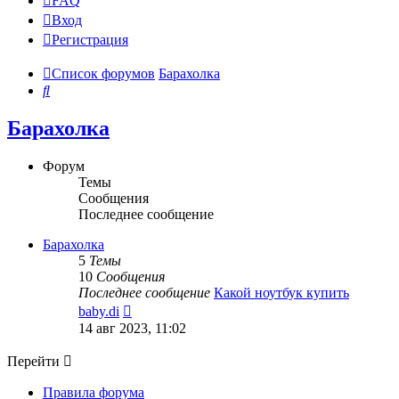
FAQ
Вход
Р
е
г
и
с
т
р
а
ц
и
я
Список форумов
Барахолка
Поиск
Барахолка
Форум
Темы
Сообщения
Последнее сообщение
Барахолка
5
Темы
10
Сообщения
Последнее сообщение
Какой ноутбук купить
Перейти
baby.di
к
14 авг 2023, 11:02
последнему
сообщению
Перейти
Правила форума