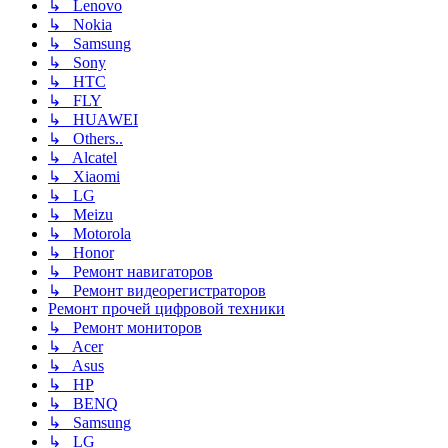
↳ Lenovo
↳ Nokia
↳ Samsung
↳ Sony
↳ HTC
↳ FLY
↳ HUAWEI
↳ Others..
↳ Alcatel
↳ Xiaomi
↳ LG
↳ Meizu
↳ Motorola
↳ Honor
↳ Ремонт навигаторов
↳ Ремонт видеорегистраторов
Ремонт прочей цифровой техники
↳ Ремонт мониторов
↳ Acer
↳ Asus
↳ HP
↳ BENQ
↳ Samsung
↳ LG