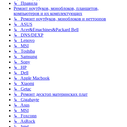
↳ Правила
Ремонт ноутбуков, моноблоков, планшетов,
компьютеров и их комплектующих
↳ Ремонт ноутбуков, моноблоков и неттоопов
↳ ASUS
↳ Acer&Emachines&Packard Bell
↳ DNS/DEXP
↳ Lenovo
↳ MSI
↳ Toshiba
↳ Samsung
↳ Sony
↳ HP
↳ Dell
↳ Apple Macbook
↳ Xiaomi
↳ Getac
↳ Ремонт десктоп материнских плат
↳ Gigabayte
↳ Asus
↳ MSI
↳ Foxconn
↳ AsRock
↳ Intel