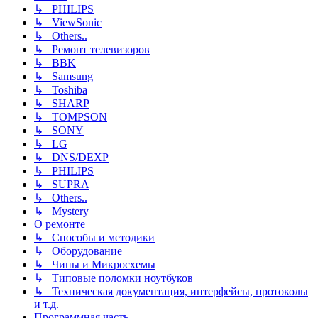
↳ PHILIPS
↳ ViewSonic
↳ Others..
↳ Ремонт телевизоров
↳ BBK
↳ Samsung
↳ Toshiba
↳ SHARP
↳ TOMPSON
↳ SONY
↳ LG
↳ DNS/DEXP
↳ PHILIPS
↳ SUPRA
↳ Others..
↳ Mystery
О ремонте
↳ Способы и методики
↳ Оборудование
↳ Чипы и Микросхемы
↳ Типовые поломки ноутбуков
↳ Техническая документация, интерфейсы, протоколы
и т.д.
Программная часть