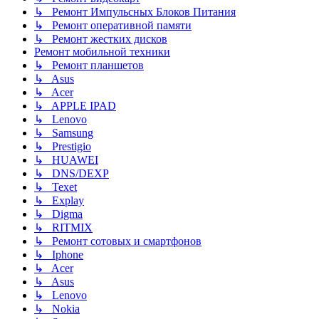
↳ Ремонт Импульсных Блоков Питания
↳ Ремонт оперативной памяти
↳ Ремонт жестких дисков
Ремонт мобильной техники
↳ Ремонт планшетов
↳ Asus
↳ Acer
↳ APPLE IPAD
↳ Lenovo
↳ Samsung
↳ Prestigio
↳ HUAWEI
↳ DNS/DEXP
↳ Texet
↳ Explay
↳ Digma
↳ RITMIX
↳ Ремонт сотовых и смартфонов
↳ Iphone
↳ Acer
↳ Asus
↳ Lenovo
↳ Nokia