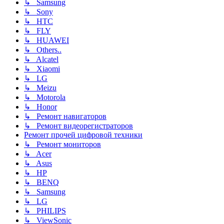
↳ Samsung
↳ Sony
↳ HTC
↳ FLY
↳ HUAWEI
↳ Others..
↳ Alcatel
↳ Xiaomi
↳ LG
↳ Meizu
↳ Motorola
↳ Honor
↳ Ремонт навигаторов
↳ Ремонт видеорегистраторов
Ремонт прочей цифровой техники
↳ Ремонт мониторов
↳ Acer
↳ Asus
↳ HP
↳ BENQ
↳ Samsung
↳ LG
↳ PHILIPS
↳ ViewSonic