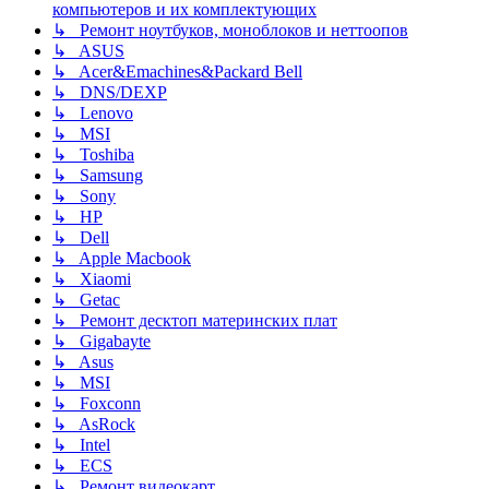
компьютеров и их комплектующих
↳ Ремонт ноутбуков, моноблоков и неттоопов
↳ ASUS
↳ Acer&Emachines&Packard Bell
↳ DNS/DEXP
↳ Lenovo
↳ MSI
↳ Toshiba
↳ Samsung
↳ Sony
↳ HP
↳ Dell
↳ Apple Macbook
↳ Xiaomi
↳ Getac
↳ Ремонт десктоп материнских плат
↳ Gigabayte
↳ Asus
↳ MSI
↳ Foxconn
↳ AsRock
↳ Intel
↳ ECS
↳ Ремонт видеокарт