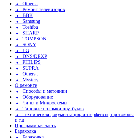
↳ Others..
↳ Ремонт телевизоров
↳ BBK
↳ Samsung
↳ Toshiba
↳ SHARP
↳ TOMPSON
↳ SONY
↳ LG
↳ DNS/DEXP
↳ PHILIPS
↳ SUPRA
↳ Others..
↳ Mystery
О ремонте
↳ Способы и методики
↳ Оборудование
↳ Чипы и Микросхемы
↳ Типовые поломки ноутбуков
↳ Техническая документация, интерфейсы, протоколы
и т.д.
Программная часть
Барахолка
↳ Барахолка