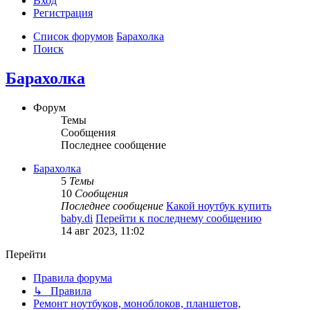
Вход
Р
е
г
и
с
т
р
а
ц
и
я
Список форумов
Барахолка
Поиск
Барахолка
Форум
Темы
Сообщения
Последнее сообщение
Барахолка
5
Темы
10
Сообщения
Последнее сообщение
Какой ноутбук купить
baby.di
Перейти к последнему сообщению
14 авг 2023, 11:02
Перейти
Правила форума
↳ Правила
Ремонт ноутбуков, моноблоков, планшетов,