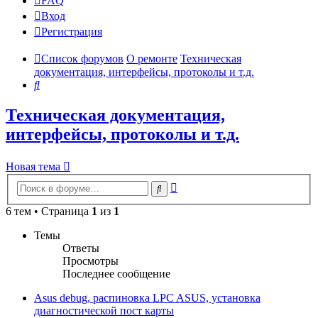
FAQ
Вход
Р
е
г
и
с
т
р
а
ц
и
я
Список форумов
О ремонте
Техническая
документация, интерфейсы, протоколы и т.д.
Поиск
Техническая документация,
интерфейсы, протоколы и т.д.
Новая
Н
о
в
а
я
т
е
м
а
тема
Расширенный
Поиск
поиск
6 тем • Страница
1
из
1
Темы
Ответы
Просмотры
Последнее сообщение
Asus debug, распиновка LPC ASUS, установка
диагностической пост карты