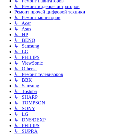
↳ Ремонт навигаторов
↳ Ремонт видеорегистраторов
Ремонт прочей цифровой техники
↳ Ремонт мониторов
↳ Acer
↳ Asus
↳ HP
↳ BENQ
↳ Samsung
↳ LG
↳ PHILIPS
↳ ViewSonic
↳ Others..
↳ Ремонт телевизоров
↳ BBK
↳ Samsung
↳ Toshiba
↳ SHARP
↳ TOMPSON
↳ SONY
↳ LG
↳ DNS/DEXP
↳ PHILIPS
↳ SUPRA