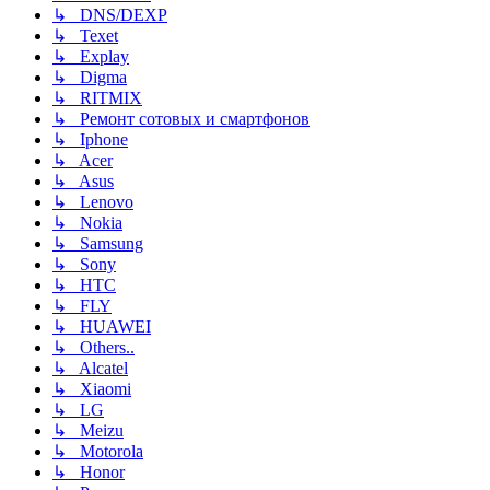
↳ DNS/DEXP
↳ Texet
↳ Explay
↳ Digma
↳ RITMIX
↳ Ремонт сотовых и смартфонов
↳ Iphone
↳ Acer
↳ Asus
↳ Lenovo
↳ Nokia
↳ Samsung
↳ Sony
↳ HTC
↳ FLY
↳ HUAWEI
↳ Others..
↳ Alcatel
↳ Xiaomi
↳ LG
↳ Meizu
↳ Motorola
↳ Honor