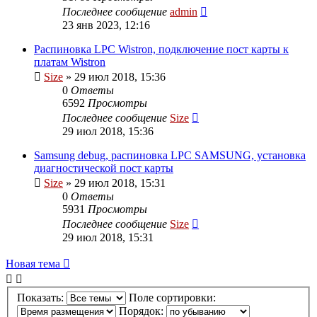
Последнее сообщение
admin
23 янв 2023, 12:16
Распиновка LPC Wistron, подключение пост карты к
платам Wistron
Size
»
29 июл 2018, 15:36
0
Ответы
6592
Просмотры
Последнее сообщение
Size
29 июл 2018, 15:36
Samsung debug, распиновка LPC SAMSUNG, установка
диагностической пост карты
Size
»
29 июл 2018, 15:31
0
Ответы
5931
Просмотры
Последнее сообщение
Size
29 июл 2018, 15:31
Новая
Н
о
в
а
я
т
е
м
а
тема
Показать:
Поле сортировки:
Порядок: