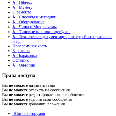
↳ Others..
↳ Mystery
О ремонте
↳ Способы и методики
↳ Оборудование
↳ Чипы и Микросхемы
↳ Типовые поломки ноутбуков
↳ Техническая документация, интерфейсы, протоколы
и т.д.
Программная часть
Барахолка
↳ Барахолка
Офтопик
↳ Офтопик
Права доступа
Вы
не можете
начинать темы
Вы
не можете
отвечать на сообщения
Вы
не можете
редактировать свои сообщения
Вы
не можете
удалять свои сообщения
Вы
не можете
добавлять вложения
Список форумов