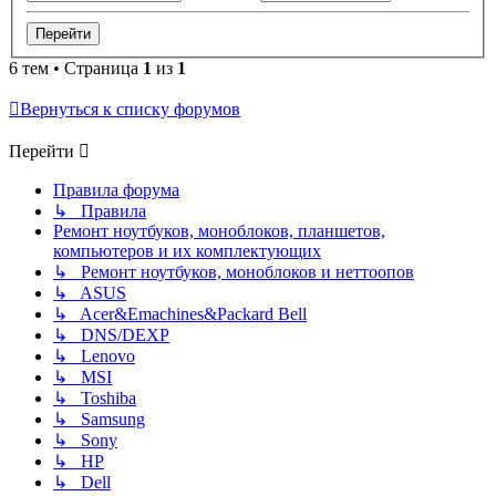
6 тем • Страница
1
из
1
Вернуться к списку форумов
Перейти
Правила форума
↳ Правила
Ремонт ноутбуков, моноблоков, планшетов,
компьютеров и их комплектующих
↳ Ремонт ноутбуков, моноблоков и неттоопов
↳ ASUS
↳ Acer&Emachines&Packard Bell
↳ DNS/DEXP
↳ Lenovo
↳ MSI
↳ Toshiba
↳ Samsung
↳ Sony
↳ HP
↳ Dell