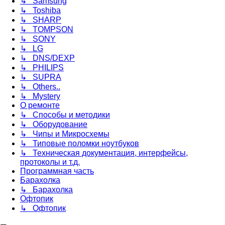
↳ Samsung
↳ Toshiba
↳ SHARP
↳ TOMPSON
↳ SONY
↳ LG
↳ DNS/DEXP
↳ PHILIPS
↳ SUPRA
↳ Others..
↳ Mystery
О ремонте
↳ Способы и методики
↳ Оборудование
↳ Чипы и Микросхемы
↳ Типовые поломки ноутбуков
↳ Техническая документация, интерфейсы,
протоколы и т.д.
Программная часть
Барахолка
↳ Барахолка
Офтопик
↳ Офтопик