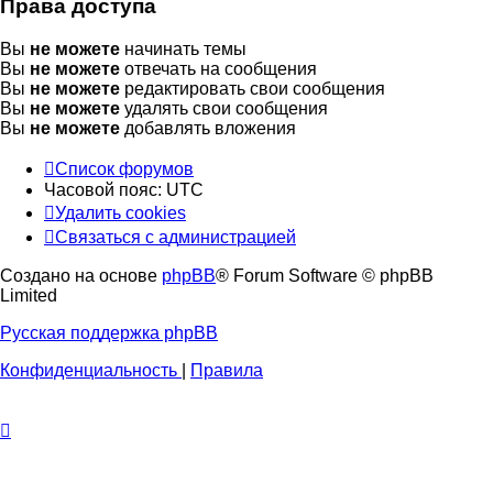
Права доступа
Вы
не можете
начинать темы
Вы
не можете
отвечать на сообщения
Вы
не можете
редактировать свои сообщения
Вы
не можете
удалять свои сообщения
Вы
не можете
добавлять вложения
Список форумов
Часовой пояс:
UTC
Удалить cookies
Связаться
С
в
я
з
а
т
ь
с
я
с
а
д
м
и
н
и
с
т
р
а
ц
и
е
й
с
Создано на основе
phpBB
® Forum Software © phpBB
администрацией
Limited
Русская поддержка phpBB
Конфиденциальность
|
Правила