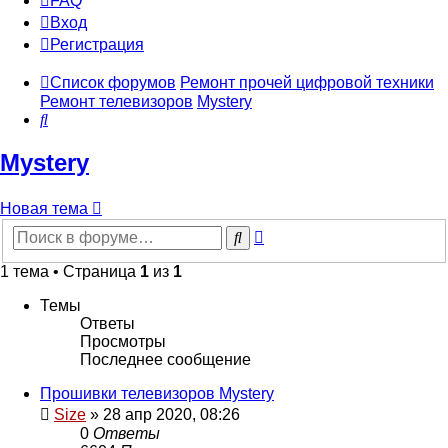
FAQ
Вход
Р
е
г
и
с
т
р
а
ц
и
я
Список форумов
Ремонт прочей цифровой техники
Ремонт телевизоров
Mystery
Поиск
Mystery
Новая
Н
о
в
а
я
т
е
м
а
тема
Расширенный
Поиск
поиск
1 тема • Страница
1
из
1
Темы
Ответы
Просмотры
Последнее сообщение
Прошивки телевизоров Mystery
Size
»
28 апр 2020, 08:26
0
Ответы