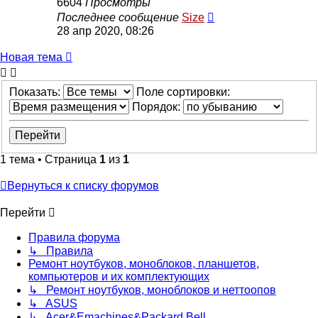
6604
Просмотры
Последнее сообщение
Size
28 апр 2020, 08:26
Новая
Н
о
в
а
я
т
е
м
а
тема
Показать:
Поле сортировки:
Порядок:
1 тема • Страница
1
из
1
Вернуться к списку форумов
Перейти
Правила форума
↳ Правила
Ремонт ноутбуков, моноблоков, планшетов,
компьютеров и их комплектующих
↳ Ремонт ноутбуков, моноблоков и неттоопов
↳ ASUS
↳ Acer&Emachines&Packard Bell